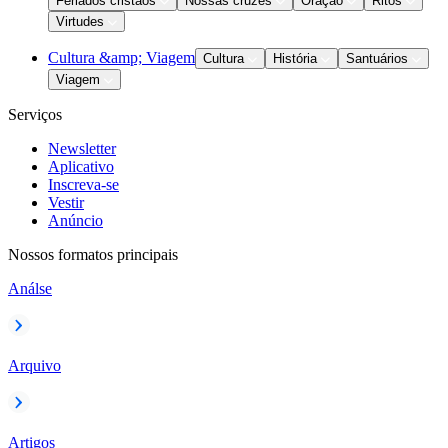
Feriados cristãos
Nossas cruzes
Oração
Ritos
Virtudes
Cultura &amp; Viagem
Cultura
História
Santuários
Viagem
Serviços
Newsletter
Aplicativo
Inscreva-se
Vestir
Anúncio
Nossos formatos principais
Análse
Arquivo
Artigos