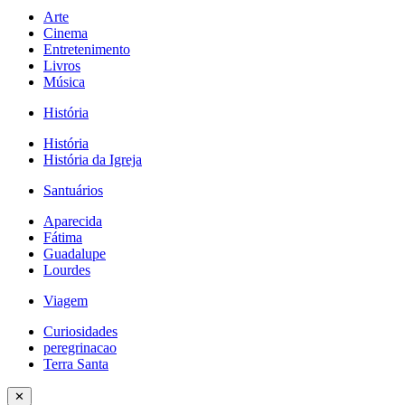
Arte
Cinema
Entretenimento
Livros
Música
História
História
História da Igreja
Santuários
Aparecida
Fátima
Guadalupe
Lourdes
Viagem
Curiosidades
peregrinacao
Terra Santa
✕