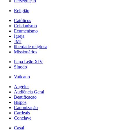
Perseguição
Religião
Católicos
Cristianismo
Ecumenismo
Igreja
JMJ
liberdade religiosa
Missionários
Papa Leão XIV
Sínodo
Vaticano
Angelus
Audiência Geral
Beatificacao
Bispos
Canonização
Cardeais
Conclave
Casal