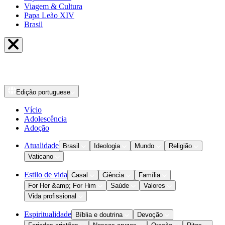
Viagem & Cultura
Papa Leão XIV
Brasil
Edição
portuguese
Vício
Adolescência
Adoção
Atualidade
Brasil
Ideologia
Mundo
Religião
Vaticano
Estilo de vida
Casal
Ciência
Família
For Her &amp; For Him
Saúde
Valores
Vida profissional
Espiritualidade
Bíblia e doutrina
Devoção