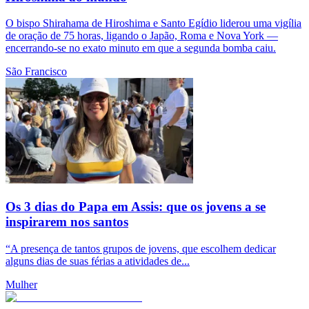
O bispo Shirahama de Hiroshima e Santo Egídio liderou uma vigília
de oração de 75 horas, ligando o Japão, Roma e Nova York —
encerrando-se no exato minuto em que a segunda bomba caiu.
São Francisco
Os 3 dias do Papa em Assis: que os jovens a se
inspirarem nos santos
“A presença de tantos grupos de jovens, que escolhem dedicar
alguns dias de suas férias a atividades de...
Mulher