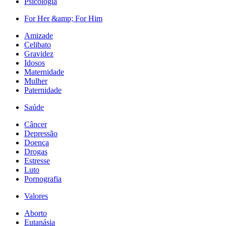
Psicologia
For Her &amp; For Him
Amizade
Celibato
Gravidez
Idosos
Maternidade
Mulher
Paternidade
Saúde
Câncer
Depressão
Doença
Drogas
Estresse
Luto
Pornografia
Valores
Aborto
Eutanásia