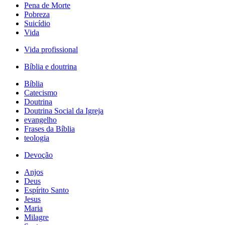
Pena de Morte
Pobreza
Suicídio
Vida
Vida profissional
Bíblia e doutrina
Bíblia
Catecismo
Doutrina
Doutrina Social da Igreja
evangelho
Frases da Bíblia
teologia
Devoção
Anjos
Deus
Espírito Santo
Jesus
Maria
Milagre