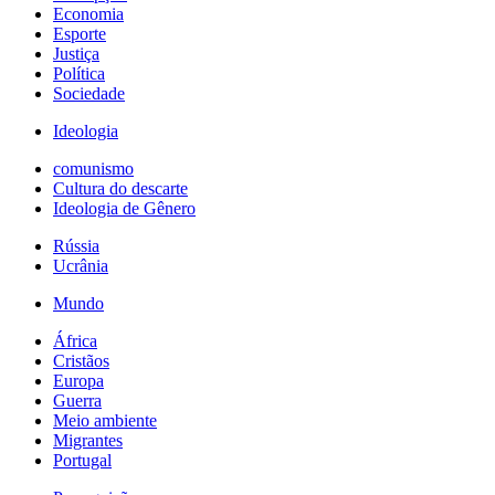
Economia
Esporte
Justiça
Política
Sociedade
Ideologia
comunismo
Cultura do descarte
Ideologia de Gênero
Rússia
Ucrânia
Mundo
África
Cristãos
Europa
Guerra
Meio ambiente
Migrantes
Portugal