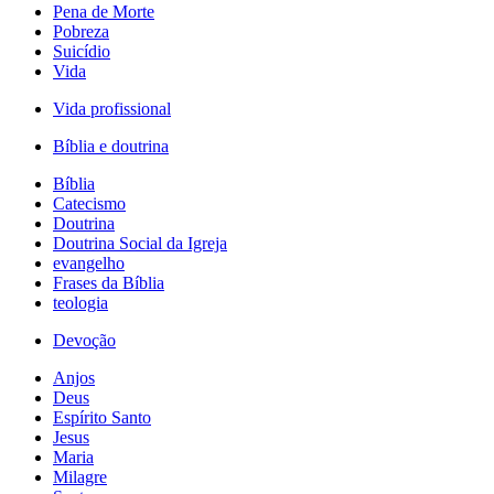
Pena de Morte
Pobreza
Suicídio
Vida
Vida profissional
Bíblia e doutrina
Bíblia
Catecismo
Doutrina
Doutrina Social da Igreja
evangelho
Frases da Bíblia
teologia
Devoção
Anjos
Deus
Espírito Santo
Jesus
Maria
Milagre