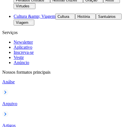
Feriados cristãos
Nossas cruzes
Oração
Ritos
Virtudes
Cultura &amp; Viagem
Cultura
História
Santuários
Viagem
Serviços
Newsletter
Aplicativo
Inscreva-se
Vestir
Anúncio
Nossos formatos principais
Análse
Arquivo
Artigos