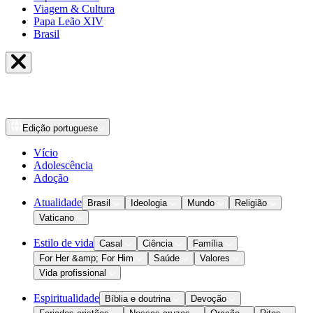
Viagem & Cultura
Papa Leão XIV
Brasil
Edição
portuguese
Vício
Adolescência
Adoção
Atualidade
Brasil
Ideologia
Mundo
Religião
Vaticano
Estilo de vida
Casal
Ciência
Família
For Her &amp; For Him
Saúde
Valores
Vida profissional
Espiritualidade
Bíblia e doutrina
Devoção