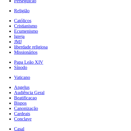
Perseguição
Religião
Católicos
Cristianismo
Ecumenismo
Igreja
JMJ
liberdade religiosa
Missionários
Papa Leão XIV
Sínodo
Vaticano
Angelus
Audiência Geral
Beatificacao
Bispos
Canonização
Cardeais
Conclave
Casal