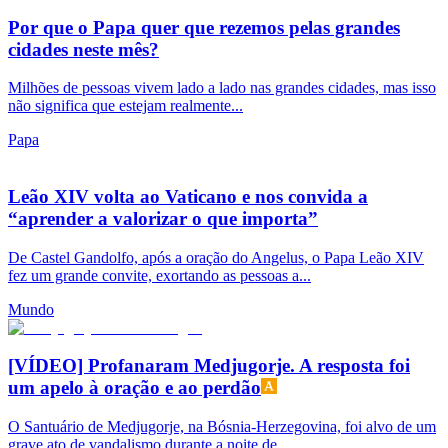
Por que o Papa quer que rezemos pelas grandes
cidades neste mês?
Milhões de pessoas vivem lado a lado nas grandes cidades, mas isso
não significa que estejam realmente...
Papa
Leão XIV volta ao Vaticano e nos convida a
“aprender a valorizar o que importa”
De Castel Gandolfo, após a oração do Angelus, o Papa Leão XIV
fez um grande convite, exortando as pessoas a...
Mundo
[VÍDEO] Profanaram Medjugorje. A resposta foi
um apelo à oração e ao perdão
O Santuário de Medjugorje, na Bósnia-Herzegovina, foi alvo de um
grave ato de vandalismo durante a noite de...