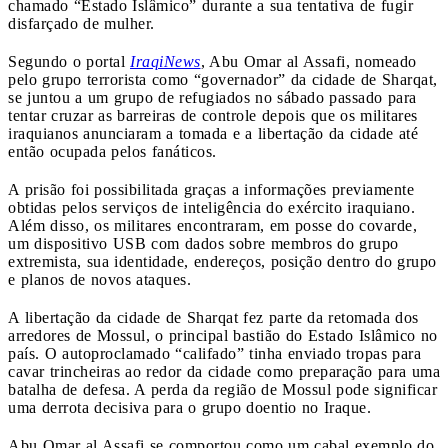
chamado “Estado Islâmico” durante a sua tentativa de fugir
disfarçado de mulher.
Segundo o portal
IraqiNews
, Abu Omar al Assafi, nomeado
pelo grupo terrorista como “governador” da cidade de Sharqat,
se juntou a um grupo de refugiados no sábado passado para
tentar cruzar as barreiras de controle depois que os militares
iraquianos anunciaram a tomada e a libertação da cidade até
então ocupada pelos fanáticos.
A prisão foi possibilitada graças a informações previamente
obtidas pelos serviços de inteligência do exército iraquiano.
Além disso, os militares encontraram, em posse do covarde,
um dispositivo USB com dados sobre membros do grupo
extremista, sua identidade, endereços, posição dentro do grupo
e planos de novos ataques.
A libertação da cidade de Sharqat fez parte da retomada dos
arredores de Mossul, o principal bastião do Estado Islâmico no
país. O autoproclamado “califado” tinha enviado tropas para
cavar trincheiras ao redor da cidade como preparação para uma
batalha de defesa. A perda da região de Mossul pode significar
uma derrota decisiva para o grupo doentio no Iraque.
Abu Omar al Assafi se comportou como um cabal exemplo do