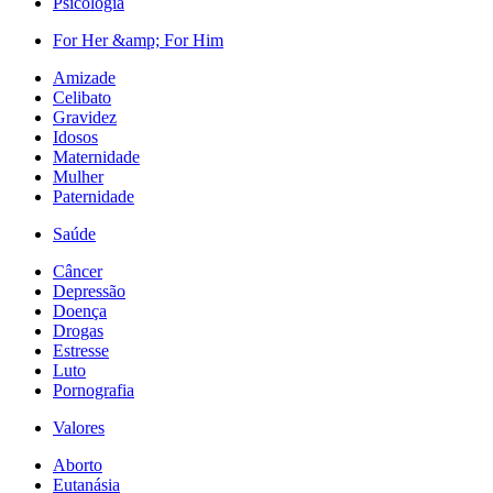
Psicologia
For Her &amp; For Him
Amizade
Celibato
Gravidez
Idosos
Maternidade
Mulher
Paternidade
Saúde
Câncer
Depressão
Doença
Drogas
Estresse
Luto
Pornografia
Valores
Aborto
Eutanásia