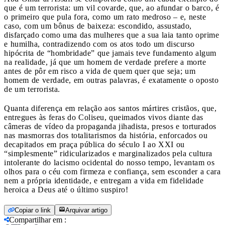
que é um terrorista: um vil covarde, que, ao afundar o barco, é
o primeiro que pula fora, como um rato medroso – e, neste
caso, com um bônus de baixeza: escondido, assustado,
disfarçado como uma das mulheres que a sua laia tanto oprime
e humilha, contradizendo com os atos todo um discurso
hipócrita de “hombridade” que jamais teve fundamento algum
na realidade, já que um homem de verdade prefere a morte
antes de pôr em risco a vida de quem quer que seja; um
homem de verdade, em outras palavras, é exatamente o oposto
de um terrorista.
Quanta diferença em relação aos santos mártires cristãos, que,
entregues às feras do Coliseu, queimados vivos diante das
câmeras de vídeo da propaganda jihadista, presos e torturados
nas masmorras dos totalitarismos da história, enforcados ou
decapitados em praça pública do século I ao XXI ou
“simplesmente” ridicularizados e marginalizados pela cultura
intolerante do lacismo ocidental do nosso tempo, levantam os
olhos para o céu com firmeza e confiança, sem esconder a cara
nem a própria identidade, e entregam a vida em fidelidade
heroica a Deus até o último suspiro!
Copiar o link
Arquivar artigo
Compartilhar em
: