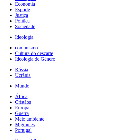
Economia
Esporte
Justiça
Política
Sociedade
Ideologia
comunismo
Cultura do descarte
Ideologia de Gênero
Rússia
Ucrânia
Mundo
África
Cristãos
Europa
Guerra
Meio ambiente
Migrantes
Portugal