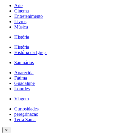
Arte
Cinema
Entretenimento
Livros
Música
História
História
História da Igreja
Santuários
Aparecida
Fátima
Guadalupe
Lourdes
Viagem
Curiosidades
peregrinacao
Terra Santa
✕