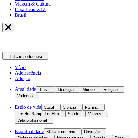
Viagem & Cultura
Papa Leão XIV
Brasil
Edição
portuguese
Vício
Adolescência
Adoção
Atualidade
Brasil
Ideologia
Mundo
Religião
Vaticano
Estilo de vida
Casal
Ciência
Família
For Her &amp; For Him
Saúde
Valores
Vida profissional
Espiritualidade
Bíblia e doutrina
Devoção