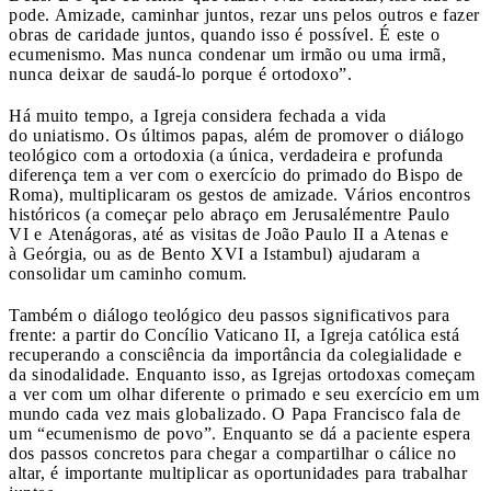
pode. Amizade, caminhar juntos, rezar uns pelos outros e fazer
obras de caridade juntos, quando isso é possível. É este o
ecumenismo. Mas nunca condenar um irmão ou uma irmã,
nunca deixar de saudá-lo porque é ortodoxo”.
Há muito tempo, a Igreja considera fechada a vida
do uniatismo. Os últimos papas, além de promover o diálogo
teológico com a ortodoxia (a única, verdadeira e profunda
diferença tem a ver com o exercício do primado do Bispo de
Roma), multiplicaram os gestos de amizade. Vários encontros
históricos (a começar pelo abraço em Jerusalémentre Paulo
VI e Atenágoras, até as visitas de João Paulo II a Atenas e
à Geórgia, ou as de Bento XVI a Istambul) ajudaram a
consolidar um caminho comum.
Também o diálogo teológico deu passos significativos para
frente: a partir do Concílio Vaticano II, a Igreja católica está
recuperando a consciência da importância da colegialidade e
da sinodalidade. Enquanto isso, as Igrejas ortodoxas começam
a ver com um olhar diferente o primado e seu exercício em um
mundo cada vez mais globalizado. O Papa Francisco fala de
um “ecumenismo de povo”. Enquanto se dá a paciente espera
dos passos concretos para chegar a compartilhar o cálice no
altar, é importante multiplicar as oportunidades para trabalhar