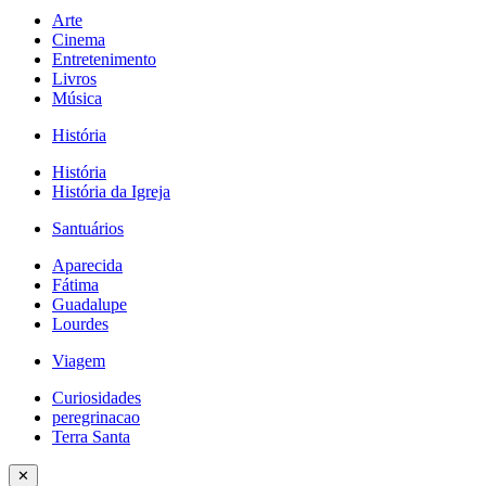
Arte
Cinema
Entretenimento
Livros
Música
História
História
História da Igreja
Santuários
Aparecida
Fátima
Guadalupe
Lourdes
Viagem
Curiosidades
peregrinacao
Terra Santa
✕