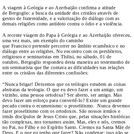
A viagem à Geórgia e ao Azerbaijão confirma a atitude
de Bergoglio: a busca da unidade dos cristãos através de
gestos de fraternidade, e a valorização do diálogo com as
demais religiões como antídoto contra o ódio e a violência.
A recente viagem do Papa à Geórgia e ao Azerbaijão ofereceu,
uma vez mais, um exemplo do caminho
que Francisco pretende percorrer no âmbito ecumênico e no
diálogo entre as religiões. No encontro com os presbíteros,
religiosos e seminaristas em Tbilisi, no sábado, 01 de
outubro, Bergoglio respondeu desta maneira ao testemunho de
um seminarista que lhe contava as dificuldades nas relações
entre os cristãos das diferentes confissões:
“Nunca brigar! Deixemos que os teólogos estudem as coisas
abstratas da teologia. O que eu devo fazer a um amigo, um
vizinho, uma pessoa ortodoxa? Ser aberto, ser amigo. Mas
devo fazer um esforço para convertê-lo? Existe um grande
pecado contra o ecumenismo: o proselitismo. Nunca devemos
fazer proselitismo com os ortodoxos. São nossos irmãos e
irmãs discípulos de Jesus Cristo que, pelas situações históricas
tão complexas, nos tornamos assim. Mas, eles e nós, cremos
no Pai, no Filho e no Espírito Santo. Cremos na Santa Mãe de
Deus. E o que eu tenho que fazer? Não condenar; isso não se