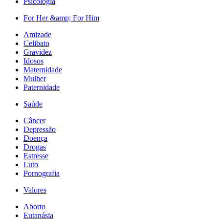
Psicologia
For Her &amp; For Him
Amizade
Celibato
Gravidez
Idosos
Maternidade
Mulher
Paternidade
Saúde
Câncer
Depressão
Doença
Drogas
Estresse
Luto
Pornografia
Valores
Aborto
Eutanásia