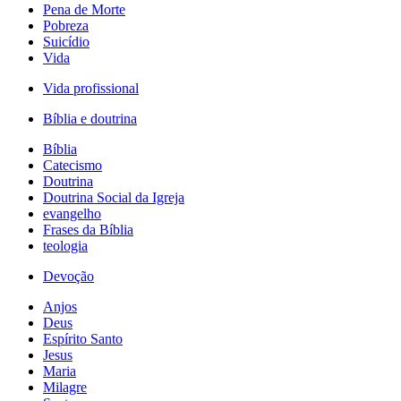
Pena de Morte
Pobreza
Suicídio
Vida
Vida profissional
Bíblia e doutrina
Bíblia
Catecismo
Doutrina
Doutrina Social da Igreja
evangelho
Frases da Bíblia
teologia
Devoção
Anjos
Deus
Espírito Santo
Jesus
Maria
Milagre