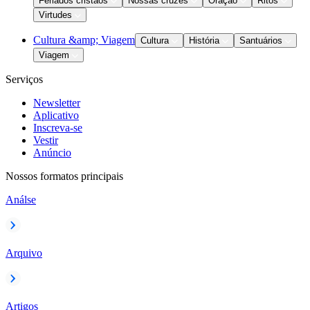
Feriados cristãos
Nossas cruzes
Oração
Ritos
Virtudes
Cultura &amp; Viagem
Cultura
História
Santuários
Viagem
Serviços
Newsletter
Aplicativo
Inscreva-se
Vestir
Anúncio
Nossos formatos principais
Análse
Arquivo
Artigos