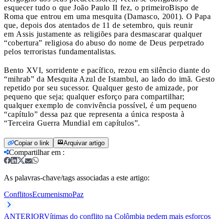
esquecer tudo o que João Paulo II fez, o primeiroBispo de
Roma que entrou em uma mesquita (Damasco, 2001). O Papa
que, depois dos atentados de 11 de setembro, quis reunir
em Assis justamente as religiões para desmascarar qualquer
“cobertura” religiosa do abuso do nome de Deus perpetrado
pelos terroristas fundamentalistas.
Bento XVI, sorridente e pacífico, rezou em silêncio diante do
“mihrab” da Mesquita Azul de Istambul, ao lado do imã. Gesto
repetido por seu sucessor. Qualquer gesto de amizade, por
pequeno que seja; qualquer esforço para compartilhar;
qualquer exemplo de convivência possível, é um pequeno
“capítulo” dessa paz que representa a única resposta à
“Terceira Guerra Mundial em capítulos”.
Copiar o link
Arquivar artigo
Compartilhar em
:
As palavras-chave/tags associadas a este artigo:
Conflitos
Ecumenismo
Paz
ANTERIOR
Vítimas do conflito na Colômbia pedem mais esforços