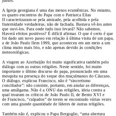
juntos.
A Igreja georgiana é uma das menos ecumênicas. No entanto,
os quatro encontros do Papa com o Patriarca Elias
II caracterizaram-se pela amizade, pela acolhida e pela
fraternidade verdadeiras, não de fachada. Bastava vê-los antes
que ouvi-los. Para onde tudo isso levará? Não sabemos.
Haverá efeitos positivos? É difícil afirmar. O que é certo é que
foi dado um novo passo em relação à última visita de um papa,
a de João Paulo IIem 1999, que aconteceu em um meio a um
clima muito mais frio, e não apenas devido às condições
meteorológicas.
A viagem ao Azerbaijão foi muito significativa também pelo
diálogo com as outras religiões. Neste sentido, foi muito
importante o último discurso do papa, pronunciado em uma
mesquita na presença do xeque dos muçulmanos do Cáucaso.
O diálogo, explicou Francisco, não é “sincretismo
conciliador”: não consiste, portanto, em anular as diferenças,
uma amálgama. Não é a ONU das religiões, ideia contra a
qual troaram os críticos de João Paulo II, de Bento XVI e
de Francisco, “culpados” de terem se encontrado várias vezes
com uma grande quantidade de líderes de outras religiões.
Também não é, explicou o Papa Bergoglio, “uma abertura