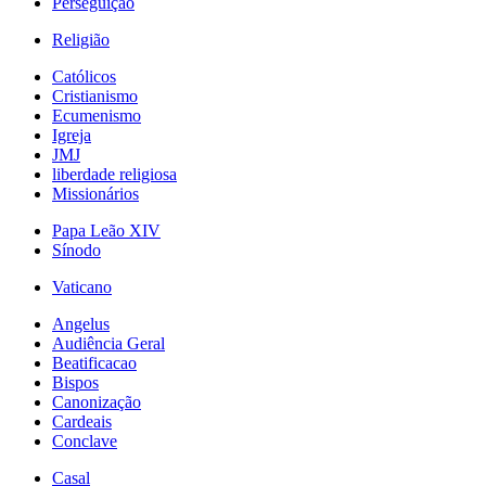
Perseguição
Religião
Católicos
Cristianismo
Ecumenismo
Igreja
JMJ
liberdade religiosa
Missionários
Papa Leão XIV
Sínodo
Vaticano
Angelus
Audiência Geral
Beatificacao
Bispos
Canonização
Cardeais
Conclave
Casal