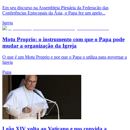
Em seu discurso na Assembleia Plenária da Federação das
Conferências Episcopais da Ásia, o Papa fez um apelo...
Igreja
Motu Proprio: o instrumento com que o Papa pode
mudar a organização da Igreja
O que é um Motu Proprio e por que o Papa o utiliza para governar a
Igreja
Papa
Leão XIV volta ao Vaticano e nos convida a