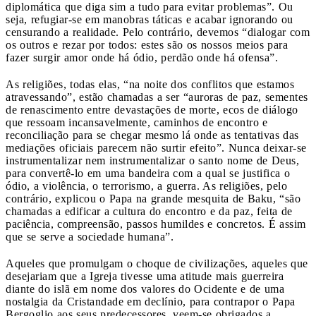
diplomática que diga sim a tudo para evitar problemas”. Ou
seja, refugiar-se em manobras táticas e acabar ignorando ou
censurando a realidade. Pelo contrário, devemos “dialogar com
os outros e rezar por todos: estes são os nossos meios para
fazer surgir amor onde há ódio, perdão onde há ofensa”.
As religiões, todas elas, “na noite dos conflitos que estamos
atravessando”, estão chamadas a ser “auroras de paz, sementes
de renascimento entre devastações de morte, ecos de diálogo
que ressoam incansavelmente, caminhos de encontro e
reconciliação para se chegar mesmo lá onde as tentativas das
mediações oficiais parecem não surtir efeito”. Nunca deixar-se
instrumentalizar nem instrumentalizar o santo nome de Deus,
para convertê-lo em uma bandeira com a qual se justifica o
ódio, a violência, o terrorismo, a guerra. As religiões, pelo
contrário, explicou o Papa na grande mesquita de Baku, “são
chamadas a edificar a cultura do encontro e da paz, feita de
paciência, compreensão, passos humildes e concretos. É assim
que se serve a sociedade humana”.
Aqueles que promulgam o choque de civilizações, aqueles que
desejariam que a Igreja tivesse uma atitude mais guerreira
diante do islã em nome dos valores do Ocidente e de uma
nostalgia da Cristandade em declínio, para contrapor o Papa
Bergoglio aos seus predecessores, veem-se obrigados a