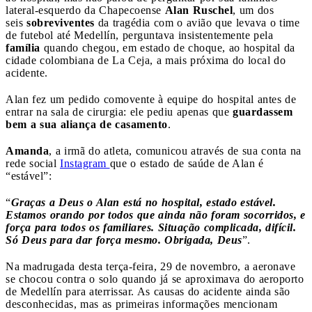
lateral-esquerdo da Chapecoense
Alan Ruschel
, um dos
seis
sobreviventes
da tragédia com o avião que levava o time
de futebol até Medellín, perguntava insistentemente pela
família
quando chegou, em estado de choque, ao hospital da
cidade colombiana de La Ceja, a mais próxima do local do
acidente.
Alan fez um pedido comovente à equipe do hospital antes de
entrar na sala de cirurgia: ele pediu apenas que
guardassem
bem a sua aliança de casamento
.
Amanda
, a irmã do atleta, comunicou através de sua conta na
rede social
Instagram
que o estado de saúde de Alan é
“estável”:
“
Graças a Deus o Alan está no hospital, estado estável.
Estamos orando por todos que ainda não foram socorridos, e
força para todos os familiares. Situação complicada, difícil.
Só Deus para dar força mesmo. Obrigada, Deus
”.
Na madrugada desta terça-feira, 29 de novembro, a aeronave
se chocou contra o solo quando já se aproximava do aeroporto
de Medellín para aterrissar. As causas do acidente ainda são
desconhecidas, mas as primeiras informações mencionam