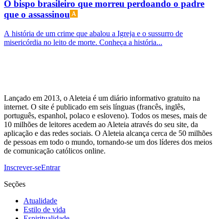
O bispo brasileiro que morreu perdoando o padre
que o assassinou
A história de um crime que abalou a Igreja e o sussurro de
misericórdia no leito de morte. Conheça a história...
Lançado em 2013, o Aleteia é um diário informativo gratuito na
internet. O site é publicado em seis línguas (francês, inglês,
português, espanhol, polaco e esloveno). Todos os meses, mais de
10 milhões de leitores acedem ao Aleteia através do seu site, da
aplicação e das redes sociais. O Aleteia alcança cerca de 50 milhões
de pessoas em todo o mundo, tornando-se um dos líderes dos meios
de comunicação católicos online.
Inscrever-se
Entrar
Seções
Atualidade
Estilo de vida
Espiritualidade