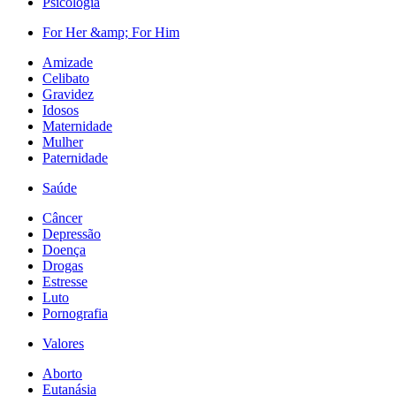
Psicologia
For Her &amp; For Him
Amizade
Celibato
Gravidez
Idosos
Maternidade
Mulher
Paternidade
Saúde
Câncer
Depressão
Doença
Drogas
Estresse
Luto
Pornografia
Valores
Aborto
Eutanásia