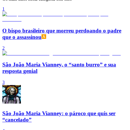
1
O bispo brasileiro que morreu perdoando o padre
que o assassinou
2
São João Maria Vianney, o “santo burro” e sua
resposta genial
3
São João Maria Vianney: o pároco que quis ser
“cancelado”