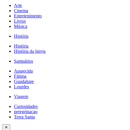
Arte
Cinema
Entretenimento
Livros
Música
História
História
História da Igreja
Santuários
Aparecida
Fátima
Guadalupe
Lourdes
Viagem
Curiosidades
peregrinacao
Terra Santa
✕