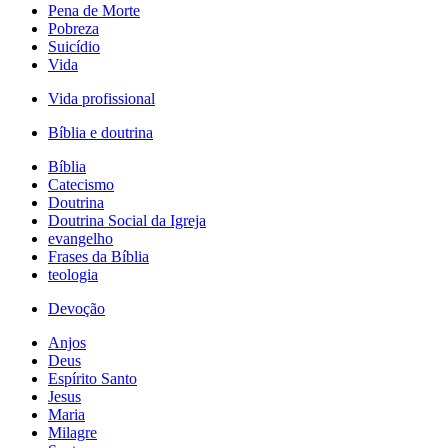
Pena de Morte
Pobreza
Suicídio
Vida
Vida profissional
Bíblia e doutrina
Bíblia
Catecismo
Doutrina
Doutrina Social da Igreja
evangelho
Frases da Bíblia
teologia
Devoção
Anjos
Deus
Espírito Santo
Jesus
Maria
Milagre