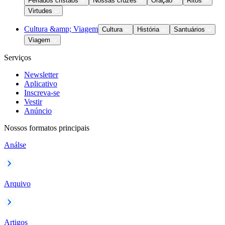
Feriados cristãos
Nossas cruzes
Oração
Ritos
Virtudes
Cultura &amp; Viagem
Cultura
História
Santuários
Viagem
Serviços
Newsletter
Aplicativo
Inscreva-se
Vestir
Anúncio
Nossos formatos principais
Análse
Arquivo
Artigos