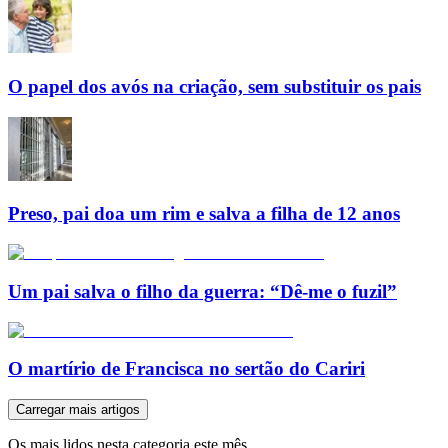
O papel dos avós na criação, sem substituir os pais
Preso, pai doa um rim e salva a filha de 12 anos
Um pai salva o filho da guerra: “Dê-me o fuzil”
O martírio de Francisca no sertão do Cariri
Carregar mais artigos
Os mais lidos nesta categoria este mês