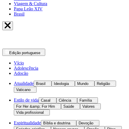
Viagem & Cultura
Papa Leão XIV
Brasil
Edição
portuguese
Vício
Adolescência
Adoção
Atualidade
Brasil
Ideologia
Mundo
Religião
Vaticano
Estilo de vida
Casal
Ciência
Família
For Her &amp; For Him
Saúde
Valores
Vida profissional
Espiritualidade
Bíblia e doutrina
Devoção