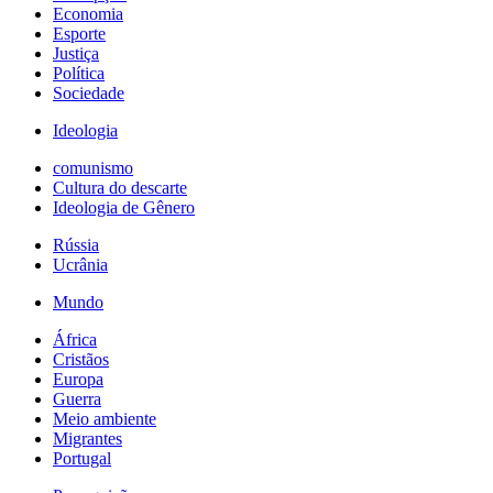
Economia
Esporte
Justiça
Política
Sociedade
Ideologia
comunismo
Cultura do descarte
Ideologia de Gênero
Rússia
Ucrânia
Mundo
África
Cristãos
Europa
Guerra
Meio ambiente
Migrantes
Portugal