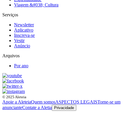
Viagem &#038; Cultura
Serviços
Newsletter
Aplicativo
Inscreva-se
Vestir
Anúncio
Arquivos
Por ano
© 2025 Aleteia
Apoie a Aleteia
Quem somos
ASPECTOS LEGAIS
Torne-se um
anunciante
Contate a Aletia
Privacidade