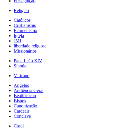
Perseguição
Religião
Católicos
Cristianismo
Ecumenismo
Igreja
JMJ
liberdade religiosa
Missionários
Papa Leão XIV
Sínodo
Vaticano
Angelus
Audiência Geral
Beatificacao
Bispos
Canonização
Cardeais
Conclave
Casal