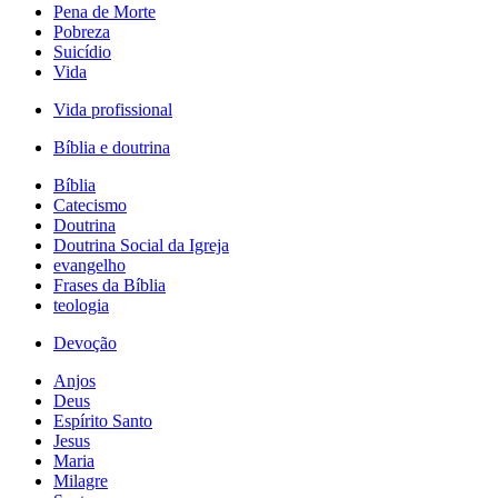
Pena de Morte
Pobreza
Suicídio
Vida
Vida profissional
Bíblia e doutrina
Bíblia
Catecismo
Doutrina
Doutrina Social da Igreja
evangelho
Frases da Bíblia
teologia
Devoção
Anjos
Deus
Espírito Santo
Jesus
Maria
Milagre