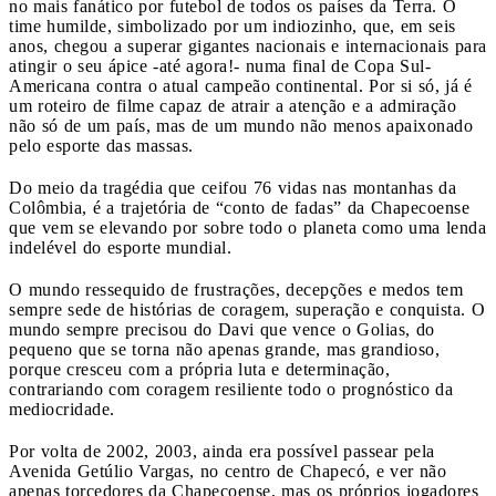
no mais fanático por futebol de todos os países da Terra. O
time humilde, simbolizado por um indiozinho, que, em seis
anos, chegou a superar gigantes nacionais e internacionais para
atingir o seu ápice -até agora!- numa final de Copa Sul-
Americana contra o atual campeão continental. Por si só, já é
um roteiro de filme capaz de atrair a atenção e a admiração
não só de um país, mas de um mundo não menos apaixonado
pelo esporte das massas.
Do meio da tragédia que ceifou 76 vidas nas montanhas da
Colômbia, é a trajetória de “conto de fadas” da Chapecoense
que vem se elevando por sobre todo o planeta como uma lenda
indelével do esporte mundial.
O mundo ressequido de frustrações, decepções e medos tem
sempre sede de histórias de coragem, superação e conquista. O
mundo sempre precisou do Davi que vence o Golias, do
pequeno que se torna não apenas grande, mas grandioso,
porque cresceu com a própria luta e determinação,
contrariando com coragem resiliente todo o prognóstico da
mediocridade.
Por volta de 2002, 2003, ainda era possível passear pela
Avenida Getúlio Vargas, no centro de Chapecó, e ver não
apenas torcedores da Chapecoense, mas os próprios jogadores