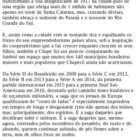
transformado a vila insignificante de 1917 na cidade-pólo de
uma região que abriga mais de 1 milhão de habitantes não
apenas no oeste de Santa Catarina, mas, cruzando divisas,
também abraça o sudoeste do Paraná e o noroeste do Rio
Grande do Sul.
E, assim como a cidade vem se tornando rica e espalhando os
frutos do seu empreendedorismo países afora, sob a inspiração
do cooperativismo que a faz crescer enquanto crescem os seus
filhos, também a Chape foi aos poucos conquistando no
futebol um espaço que muitos dos 140 municípios brasileiros
maiores e mais populosos que Chapecó ainda não acariciaram.
Da Série D do Brasileirão em 2009 para a Série C em 2012,
da Série B em 2013 para a Série A em 2014, da primeira
partida internacional em 2015 para a primeira final Sul-
Americana em 2016, deixando pelo caminho times históricos e
de orçamento milionário, a saga que os jornais da Europa
qualificaram de “conto de fadas” é especialmente inspiradora
em tempos de longa e desgastante crise não apenas dos bolsos,
mas, principalmente, dos espíritos. É a saga daqueles que
decidiram subir e subiram. É a saga daqueles que, mesmo
agora, soterrados pelos escombros do pesadelo, do vazio e do
absurdo, querem continuar subindo, de pés firmes sobre a
terra, mas de olhos fixos no sonho.