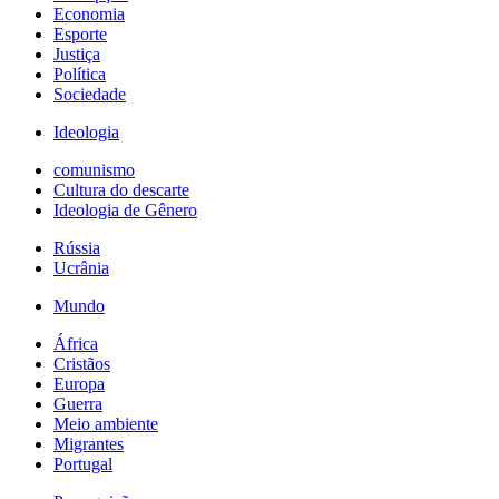
Economia
Esporte
Justiça
Política
Sociedade
Ideologia
comunismo
Cultura do descarte
Ideologia de Gênero
Rússia
Ucrânia
Mundo
África
Cristãos
Europa
Guerra
Meio ambiente
Migrantes
Portugal