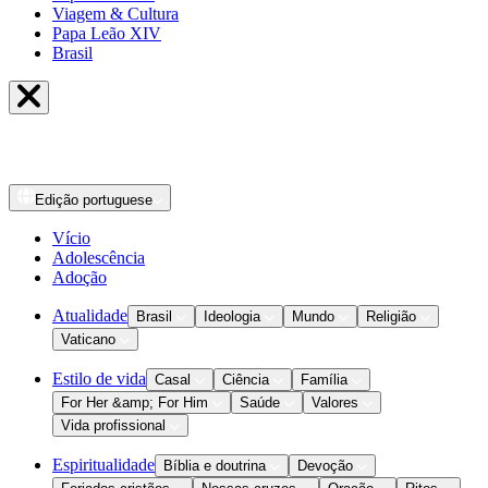
Viagem & Cultura
Papa Leão XIV
Brasil
Edição
portuguese
Vício
Adolescência
Adoção
Atualidade
Brasil
Ideologia
Mundo
Religião
Vaticano
Estilo de vida
Casal
Ciência
Família
For Her &amp; For Him
Saúde
Valores
Vida profissional
Espiritualidade
Bíblia e doutrina
Devoção