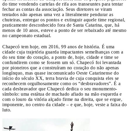
do time vendendo cartelas de rifa aos transeuntes para tentar
fechar as contas da associação. Seus diretores se viram
tentados não apenas uma vez a literalmente pendurar as
chuteiras, entregar os pontos e extinguir aquele time regional,
praticamente desconhecido fora de Santa Catarina, que, há
menos de 10 anos, esteve a ponto de ser rebaixado até mesmo
no campeonato estadual.
Chapecó tem hoje, em 2016, 99 anos de história. É uma
cidade cuja trajetória guarda impactantes semelhanças com a
do seu time do coração, a ponto de, hoje, cidade e time se
confundirem como se fossem um só. Chapecó foi levantada
por pioneiros que a construíram no coração do não apenas
longínquo, mas quase incomunicado Oeste Catarinense do
início do século XX, terra bravia de cuja conquista eles se
reconhecem orgulhosamente como os “desbravadores”. É a
cada desbravador que Chapecó dedica o seu monumento-
símbolo: uma estátua de machado afiado na mão esquerda e
com o louro da vitória alçado firme na direita, que se ergue,
imponente, no centro da cidade – e que, hoje, veste a faixa do
luto.