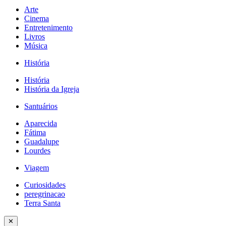
Arte
Cinema
Entretenimento
Livros
Música
História
História
História da Igreja
Santuários
Aparecida
Fátima
Guadalupe
Lourdes
Viagem
Curiosidades
peregrinacao
Terra Santa
✕