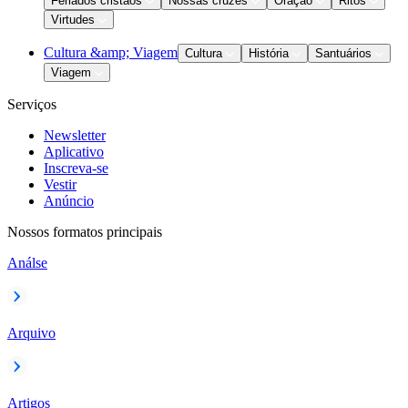
Feriados cristãos
Nossas cruzes
Oração
Ritos
Virtudes
Cultura &amp; Viagem
Cultura
História
Santuários
Viagem
Serviços
Newsletter
Aplicativo
Inscreva-se
Vestir
Anúncio
Nossos formatos principais
Análse
Arquivo
Artigos