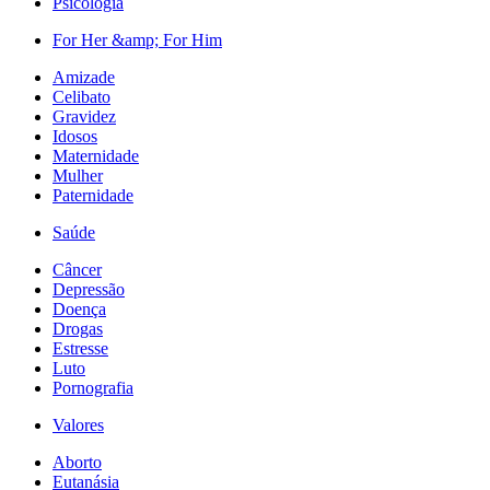
Psicologia
For Her &amp; For Him
Amizade
Celibato
Gravidez
Idosos
Maternidade
Mulher
Paternidade
Saúde
Câncer
Depressão
Doença
Drogas
Estresse
Luto
Pornografia
Valores
Aborto
Eutanásia