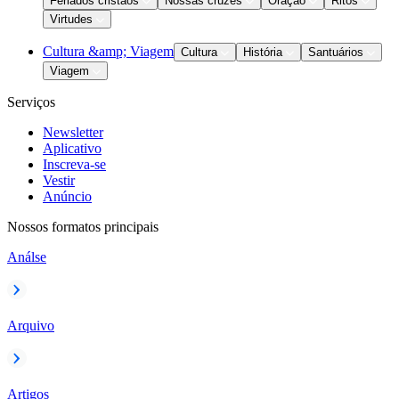
Feriados cristãos
Nossas cruzes
Oração
Ritos
Virtudes
Cultura &amp; Viagem
Cultura
História
Santuários
Viagem
Serviços
Newsletter
Aplicativo
Inscreva-se
Vestir
Anúncio
Nossos formatos principais
Análse
Arquivo
Artigos