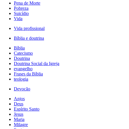
Pena de Morte
Pobreza
Suicídio
Vida
Vida profissional
Bíblia e doutrina
Bíblia
Catecismo
Doutrina
Doutrina Social da Igreja
evangelho
Frases da Bíblia
teologia
Devoção
Anjos
Deus
Espírito Santo
Jesus
Maria
Milagre