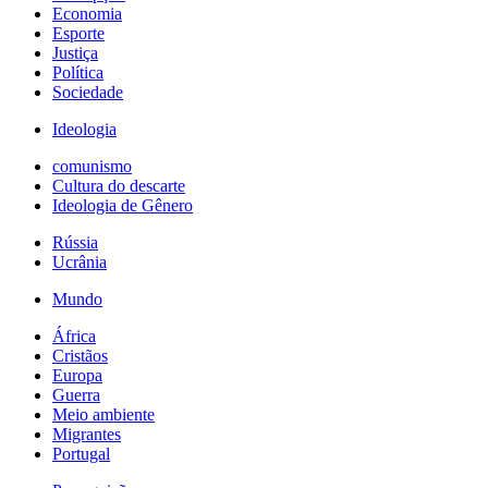
Economia
Esporte
Justiça
Política
Sociedade
Ideologia
comunismo
Cultura do descarte
Ideologia de Gênero
Rússia
Ucrânia
Mundo
África
Cristãos
Europa
Guerra
Meio ambiente
Migrantes
Portugal