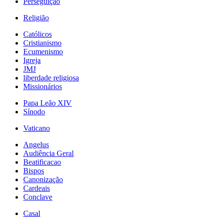
Perseguição
Religião
Católicos
Cristianismo
Ecumenismo
Igreja
JMJ
liberdade religiosa
Missionários
Papa Leão XIV
Sínodo
Vaticano
Angelus
Audiência Geral
Beatificacao
Bispos
Canonização
Cardeais
Conclave
Casal