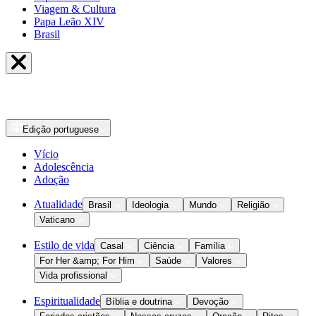
Viagem & Cultura
Papa Leão XIV
Brasil
Edição
portuguese
Vício
Adolescência
Adoção
Atualidade
Brasil
Ideologia
Mundo
Religião
Vaticano
Estilo de vida
Casal
Ciência
Família
For Her &amp; For Him
Saúde
Valores
Vida profissional
Espiritualidade
Bíblia e doutrina
Devoção