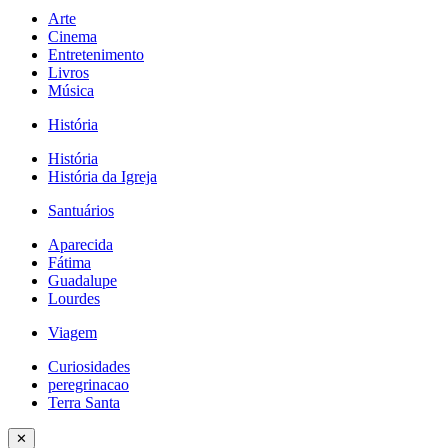
Arte
Cinema
Entretenimento
Livros
Música
História
História
História da Igreja
Santuários
Aparecida
Fátima
Guadalupe
Lourdes
Viagem
Curiosidades
peregrinacao
Terra Santa
✕