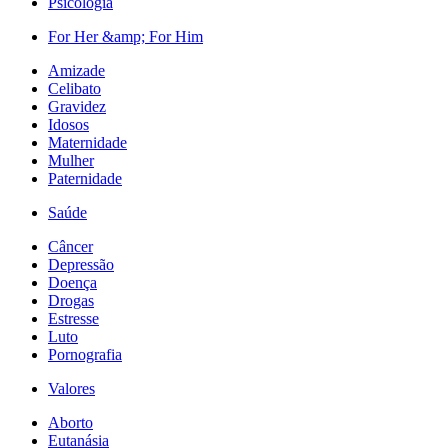
Psicologia
For Her &amp; For Him
Amizade
Celibato
Gravidez
Idosos
Maternidade
Mulher
Paternidade
Saúde
Câncer
Depressão
Doença
Drogas
Estresse
Luto
Pornografia
Valores
Aborto
Eutanásia