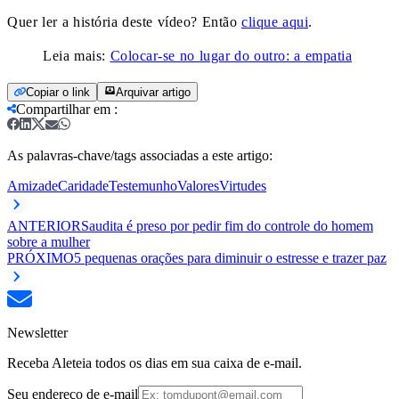
Quer ler a história deste vídeo? Então
clique aqui
.
Leia mais:
Colocar-se no lugar do outro: a empatia
Copiar o link
Arquivar artigo
Compartilhar em
:
As palavras-chave/tags associadas a este artigo:
Amizade
Caridade
Testemunho
Valores
Virtudes
ANTERIOR
Saudita é preso por pedir fim do controle do homem
sobre a mulher
PRÓXIMO
5 pequenas orações para diminuir o estresse e trazer paz
Newsletter
Receba Aleteia todos os dias em sua caixa de e-mail.
Seu endereço de e-mail