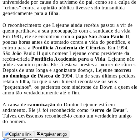
universidade por causa do ativismo do pai, como se a culpa de
“crimes” contra a opinião pública tivesse sido transmitida
geneticamente para a filha.
O reconhecimento que Lejeune ainda recebia passou a vir de
quem partilhava a sua preocupação com a santidade da vida.
Em 1981, ele se encontrou com o
papa São João Paulo II
,
poucas horas antes do atentado contra a vida do pontífice, e
entrou para a
Pontifícia Academia de Ciências
. Em 1994,
São João Paulo II quis nomear Lejeune como presidente da
recém-criada
Pontifícia Academia para a Vida
. Lejeune não
pôde assumir o posto. Ele já estava prestes a morrer de câncer.
Depois de uma longa e agonizante doença, Lejeune
morreu
no domingo de Páscoa de 1994
. Um de seus últimos pedidos,
relata a filha, foi que o seu funeral recordasse os seus
“pequeninos”, os pacientes com síndrome de Down a quem ele
amou tão verdadeiramente até o fim.
A causa de
canonização
do Doutor Lejeune está em
andamento. Ele já foi reconhecido como “
servo de Deus
“.
Talvez devêssemos reconhecê-lo como um verdadeiro amigo
do homem.
Copiar o link
Arquivar artigo