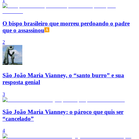
1
O bispo brasileiro que morreu perdoando o padre
que o assassinou
2
São João Maria Vianney, o “santo burro” e sua
resposta genial
3
São João Maria Vianney: o pároco que quis ser
“cancelado”
4