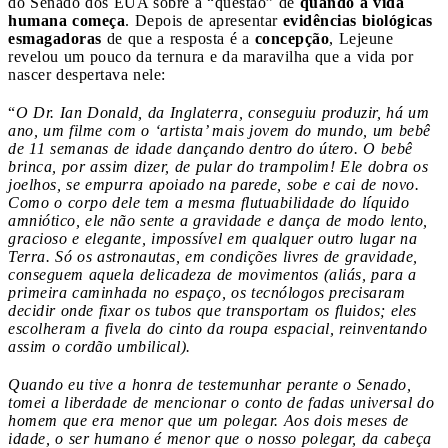
do Senado dos EUA sobre a “questão” de
quando a vida
humana começa
. Depois de apresentar
evidências biológicas
esmagadoras
de que a resposta é a
concepção
, Lejeune
revelou um pouco da ternura e da maravilha que a vida por
nascer despertava nele:
“
O Dr. Ian Donald, da Inglaterra, conseguiu produzir, há um
ano, um filme com o ‘artista’ mais jovem do mundo, um bebê
de 11 semanas de idade dançando dentro do útero. O bebê
brinca, por assim dizer, de pular do trampolim! Ele dobra os
joelhos, se empurra apoiado na parede, sobe e cai de novo.
Como o corpo dele tem a mesma flutuabilidade do líquido
amniótico, ele não sente a gravidade e dança de modo lento,
gracioso e elegante, impossível em qualquer outro lugar na
Terra. Só os astronautas, em condições livres de gravidade,
conseguem aquela delicadeza de movimentos (aliás, para a
primeira caminhada no espaço, os tecnólogos precisaram
decidir onde fixar os tubos que transportam os fluidos; eles
escolheram a fivela do cinto da roupa espacial, reinventando
assim o cordão umbilical).
Quando eu tive a honra de testemunhar perante o Senado,
tomei a liberdade de mencionar o conto de fadas universal do
homem que era menor que um polegar. Aos dois meses de
idade, o ser humano é menor que o nosso polegar, da cabeça