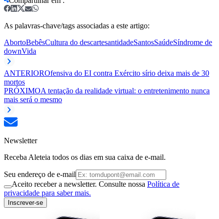
Compartilhar em
:
As palavras-chave/tags associadas a este artigo:
Aborto
Bebês
Cultura do descarte
santidade
Santos
Saúde
Síndrome de
down
Vida
ANTERIOR
Ofensiva do EI contra Exército sírio deixa mais de 30
mortos
PRÓXIMO
A tentação da realidade virtual: o entretenimento nunca
mais será o mesmo
Newsletter
Receba Aleteia todos os dias em sua caixa de e-mail.
Seu endereço de e-mail
Aceito receber a newsletter. Consulte nossa
Política de
privacidade para saber mais.
Inscrever-se