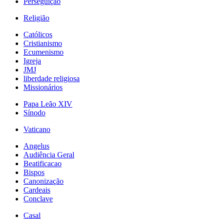
Perseguição
Religião
Católicos
Cristianismo
Ecumenismo
Igreja
JMJ
liberdade religiosa
Missionários
Papa Leão XIV
Sínodo
Vaticano
Angelus
Audiência Geral
Beatificacao
Bispos
Canonização
Cardeais
Conclave
Casal