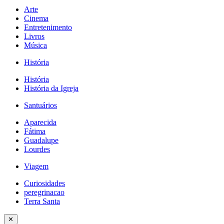
Arte
Cinema
Entretenimento
Livros
Música
História
História
História da Igreja
Santuários
Aparecida
Fátima
Guadalupe
Lourdes
Viagem
Curiosidades
peregrinacao
Terra Santa
✕