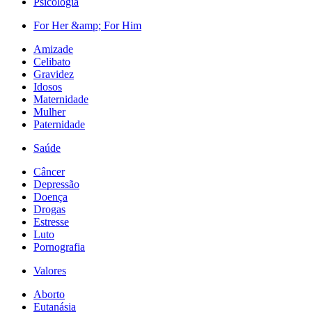
Psicologia
For Her &amp; For Him
Amizade
Celibato
Gravidez
Idosos
Maternidade
Mulher
Paternidade
Saúde
Câncer
Depressão
Doença
Drogas
Estresse
Luto
Pornografia
Valores
Aborto
Eutanásia