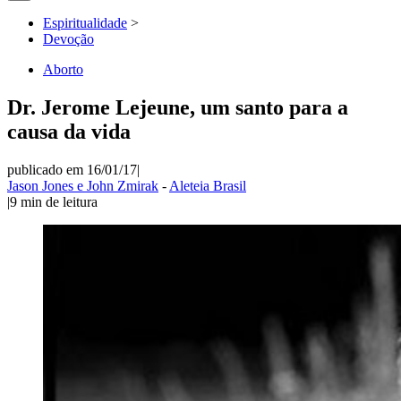
Espiritualidade
>
Devoção
Aborto
Dr. Jerome Lejeune, um santo para a
causa da vida
publicado em 16/01/17
|
Jason Jones e John Zmirak
-
Aleteia Brasil
|
9
min de leitura