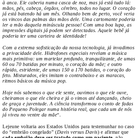
à anca. Ele caberia numa casca de noz, mas já está tudo lá:
mãos, pés, cabeça, órgãos, cérebro, todos no lugar. O coração
já está batendo há um mês. Olhando bem de perto, você veria
os vincos das palmas das mãos dele. Uma cartomante poderia
ler a mão daquela minúscula pessoa! Com uma boa lupa, as
impressões digitais já podem ser detectadas. Aquele bebê já
poderia ter uma carteira de identidade!
Com a extrema sofisticação da nossa tecnologia, já invadimos
a privacidade dele. Hidrofones especiais revelam a música
mais primitiva: um martelar profundo, tranquilizante, de umas
60 ou 70 batidas por minuto, o coração da mãe; e outro
rápido, estridente, de umas 150 a 170 batidas, o coração do
feto. Misturados, eles imitam o contrabaixo e as maracas,
ritmos básicos da música pop.
Hoje nós sabemos o que ele sente, ouvimos o que ele ouve,
cheiramos o que ele cheira e já o vimos até dançando, cheio
de graça e juventude. A ciência transformou o conto de fadas
do Pequeno Polegar numa história real, que cada um de nós
já viveu no ventre da mãe
“.
Lejeune voltaria aos Estados Unidos para testemunhar no caso
do “embrião congelado” (
Davis versus Davis
) e afirmar que
cada embrião deve ser tratado como um paciente
, não