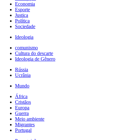
Economia
Esporte
Justiça
Política
Sociedade
Ideologia
comunismo
Cultura do descarte
Ideologia de Gênero
Rússia
Ucrânia
Mundo
África
Cristãos
Europa
Guerra
Meio ambiente
Migrantes
Portugal