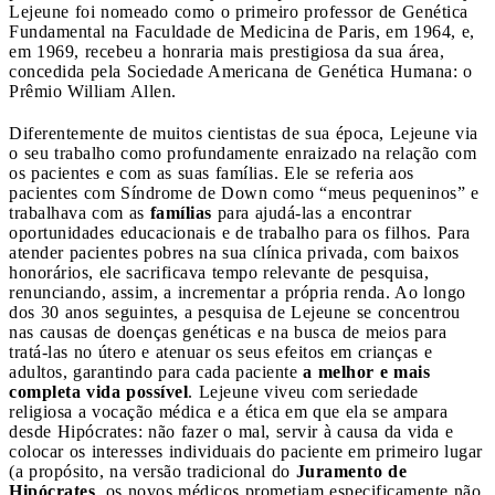
Lejeune foi nomeado como o primeiro professor de Genética
Fundamental na Faculdade de Medicina de Paris, em 1964, e,
em 1969, recebeu a honraria mais prestigiosa da sua área,
concedida pela Sociedade Americana de Genética Humana: o
Prêmio William Allen.
Diferentemente de muitos cientistas de sua época, Lejeune via
o seu trabalho como profundamente enraizado na relação com
os pacientes e com as suas famílias. Ele se referia aos
pacientes com Síndrome de Down como “meus pequeninos” e
trabalhava com as
famílias
para ajudá-las a encontrar
oportunidades educacionais e de trabalho para os filhos. Para
atender pacientes pobres na sua clínica privada, com baixos
honorários, ele sacrificava tempo relevante de pesquisa,
renunciando, assim, a incrementar a própria renda. Ao longo
dos 30 anos seguintes, a pesquisa de Lejeune se concentrou
nas causas de doenças genéticas e na busca de meios para
tratá-las no útero e atenuar os seus efeitos em crianças e
adultos, garantindo para cada paciente
a melhor e mais
completa vida possível
. Lejeune viveu com seriedade
religiosa a vocação médica e a ética em que ela se ampara
desde Hipócrates: não fazer o mal, servir à causa da vida e
colocar os interesses individuais do paciente em primeiro lugar
(a propósito, na versão tradicional do
Juramento de
Hipócrates
, os novos médicos prometiam especificamente não