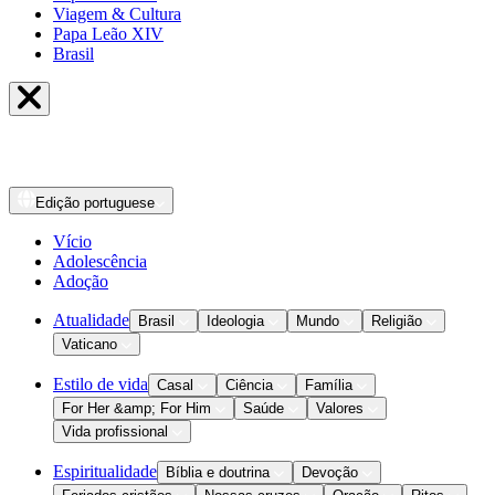
Viagem & Cultura
Papa Leão XIV
Brasil
Edição
portuguese
Vício
Adolescência
Adoção
Atualidade
Brasil
Ideologia
Mundo
Religião
Vaticano
Estilo de vida
Casal
Ciência
Família
For Her &amp; For Him
Saúde
Valores
Vida profissional
Espiritualidade
Bíblia e doutrina
Devoção