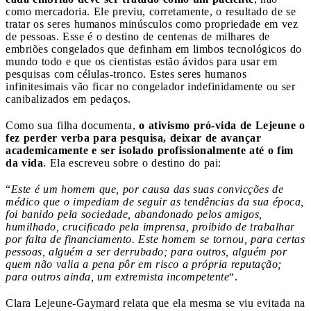
como mercadoria. Ele previu, corretamente, o resultado de se
tratar os seres humanos minúsculos como propriedade em vez
de pessoas. Esse é o destino de centenas de milhares de
embriões congelados que definham em limbos tecnológicos do
mundo todo e que os cientistas estão ávidos para usar em
pesquisas com células-tronco. Estes seres humanos
infinitesimais vão ficar no congelador indefinidamente ou ser
canibalizados em pedaços.
Como sua filha documenta,
o ativismo pró-vida de Lejeune o
fez perder verba para pesquisa, deixar de avançar
academicamente e ser isolado profissionalmente até o fim
da vida
. Ela escreveu sobre o destino do pai:
“
Este é um homem que, por causa das suas convicções de
médico que o impediam de seguir as tendências da sua época,
foi banido pela sociedade, abandonado pelos amigos,
humilhado, crucificado pela imprensa, proibido de trabalhar
por falta de financiamento. Este homem se tornou, para certas
pessoas, alguém a ser derrubado; para outros, alguém por
quem não valia a pena pôr em risco a própria reputação;
para outros ainda, um extremista incompetente
“.
Clara Lejeune-Gaymard relata que ela mesma se viu evitada na