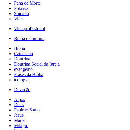
Pena de Morte
Pobreza
Suicídio
Vida
Vida profissional
Bíblia e doutrina
Bíblia
Catecismo
Doutrina
Doutrina Social da Igreja
evangelho
Frases da Bíblia
teologia
Devoção
Anjos
Deus
Espírito Santo
Jesus
Maria
Milagre