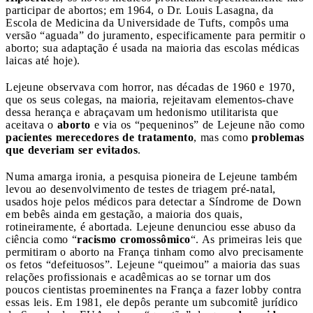
participar de abortos; em 1964, o Dr. Louis Lasagna, da
Escola de Medicina da Universidade de Tufts, compôs uma
versão “aguada” do juramento, especificamente para permitir o
aborto; sua adaptação é usada na maioria das escolas médicas
laicas até hoje).
Lejeune observava com horror, nas décadas de 1960 e 1970,
que os seus colegas, na maioria, rejeitavam elementos-chave
dessa herança e abraçavam um hedonismo utilitarista que
aceitava o
aborto
e via os “pequeninos” de Lejeune não como
pacientes merecedores de tratamento
, mas como
problemas
que deveriam ser evitados
.
Numa amarga ironia, a pesquisa pioneira de Lejeune também
levou ao desenvolvimento de testes de triagem pré-natal,
usados hoje pelos médicos para detectar a Síndrome de Down
em bebês ainda em gestação, a maioria dos quais,
rotineiramente, é abortada. Lejeune denunciou esse abuso da
ciência como “
racismo cromossômico
“. As primeiras leis que
permitiram o aborto na França tinham como alvo precisamente
os fetos “defeituosos”. Lejeune “queimou” a maioria das suas
relações profissionais e acadêmicas ao se tornar um dos
poucos cientistas proeminentes na França a fazer lobby contra
essas leis. Em 1981, ele depôs perante um subcomitê jurídico