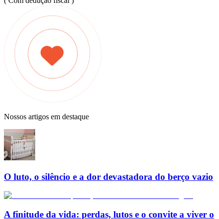
( Com dedução fiscal )
Nossos artigos em destaque
O luto, o silêncio e a dor devastadora do berço vazio
A finitude da vida: perdas, lutos e o convite a viver o