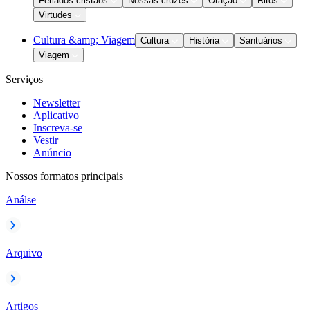
Feriados cristãos
Nossas cruzes
Oração
Ritos
Virtudes
Cultura &amp; Viagem
Cultura
História
Santuários
Viagem
Serviços
Newsletter
Aplicativo
Inscreva-se
Vestir
Anúncio
Nossos formatos principais
Análse
Arquivo
Artigos