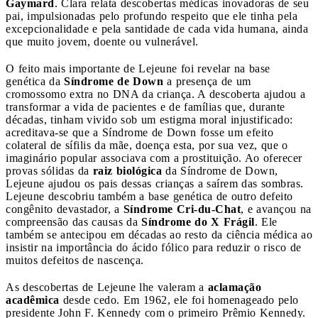
Gaymard
. Clara relata descobertas médicas inovadoras de seu
pai, impulsionadas pelo profundo respeito que ele tinha pela
excepcionalidade e pela santidade de cada vida humana, ainda
que muito jovem, doente ou vulnerável.
O feito mais importante de Lejeune foi revelar na base
genética da
Síndrome de Down
a presença de um
cromossomo extra no DNA da criança. A descoberta ajudou a
transformar a vida de pacientes e de famílias que, durante
décadas, tinham vivido sob um estigma moral injustificado:
acreditava-se que a Síndrome de Down fosse um efeito
colateral de sífilis da mãe, doença esta, por sua vez, que o
imaginário popular associava com a prostituição. Ao oferecer
provas sólidas da
raiz biológica
da Síndrome de Down,
Lejeune ajudou os pais dessas crianças a saírem das sombras.
Lejeune descobriu também a base genética de outro defeito
congênito devastador, a
Síndrome Cri-du-Chat
, e avançou na
compreensão das causas da
Síndrome do X Frágil
. Ele
também se antecipou em décadas ao resto da ciência médica ao
insistir na importância do ácido fólico para reduzir o risco de
muitos defeitos de nascença.
As descobertas de Lejeune lhe valeram a
aclamação
acadêmica
desde cedo. Em 1962, ele foi homenageado pelo
presidente John F. Kennedy com o primeiro Prêmio Kennedy.