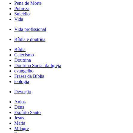
Pena de Morte
Pobreza
Suicídio
Vida
Vida profissional
Bíblia e doutrina
Bíblia
Catecismo
Doutrina
Doutrina Social da Igreja
evangelho
Frases da Bíblia
teologia
Devoção
Anjos
Deus
Espírito Santo
Jesus
Maria
Milagre