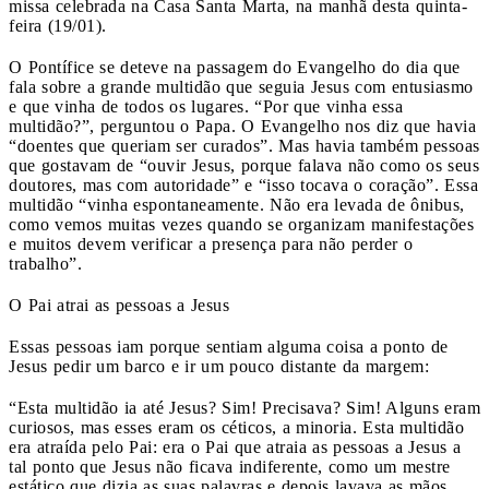
missa celebrada na Casa Santa Marta, na manhã desta quinta-
feira (19/01).
O Pontífice se deteve na passagem do Evangelho do dia que
fala sobre a grande multidão que seguia Jesus com entusiasmo
e que vinha de todos os lugares. “Por que vinha essa
multidão?”, perguntou o Papa. O Evangelho nos diz que havia
“doentes que queriam ser curados”. Mas havia também pessoas
que gostavam de “ouvir Jesus, porque falava não como os seus
doutores, mas com autoridade” e “isso tocava o coração”. Essa
multidão “vinha espontaneamente. Não era levada de ônibus,
como vemos muitas vezes quando se organizam manifestações
e muitos devem verificar a presença para não perder o
trabalho”.
O Pai atrai as pessoas a Jesus
Essas pessoas iam porque sentiam alguma coisa a ponto de
Jesus pedir um barco e ir um pouco distante da margem:
“Esta multidão ia até Jesus? Sim! Precisava? Sim! Alguns eram
curiosos, mas esses eram os céticos, a minoria. Esta multidão
era atraída pelo Pai: era o Pai que atraia as pessoas a Jesus a
tal ponto que Jesus não ficava indiferente, como um mestre
estático que dizia as suas palavras e depois lavava as mãos.