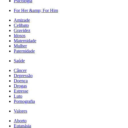
Psicologia
For Her &amp; For Him
Amizade
Celibato
Gravidez
Idosos
Maternidade
Mulher
Paternidade
Saúde
Câncer
Depressão
Doença
Drogas
Estresse
Luto
Pornografia
Valores
Aborto
Eutanásia