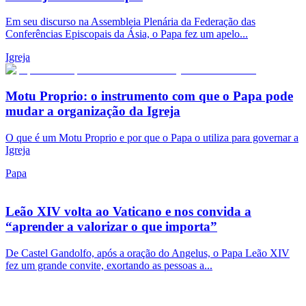
Em seu discurso na Assembleia Plenária da Federação das
Conferências Episcopais da Ásia, o Papa fez um apelo...
Igreja
Motu Proprio: o instrumento com que o Papa pode
mudar a organização da Igreja
O que é um Motu Proprio e por que o Papa o utiliza para governar a
Igreja
Papa
Leão XIV volta ao Vaticano e nos convida a
“aprender a valorizar o que importa”
De Castel Gandolfo, após a oração do Angelus, o Papa Leão XIV
fez um grande convite, exortando as pessoas a...