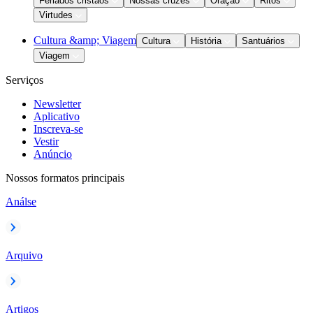
Feriados cristãos
Nossas cruzes
Oração
Ritos
Virtudes
Cultura &amp; Viagem
Cultura
História
Santuários
Viagem
Serviços
Newsletter
Aplicativo
Inscreva-se
Vestir
Anúncio
Nossos formatos principais
Análse
Arquivo
Artigos