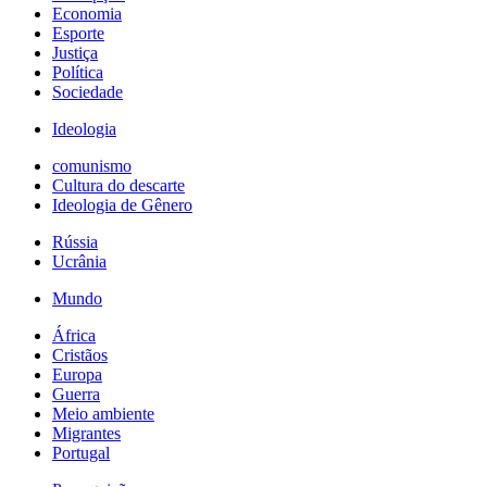
Economia
Esporte
Justiça
Política
Sociedade
Ideologia
comunismo
Cultura do descarte
Ideologia de Gênero
Rússia
Ucrânia
Mundo
África
Cristãos
Europa
Guerra
Meio ambiente
Migrantes
Portugal