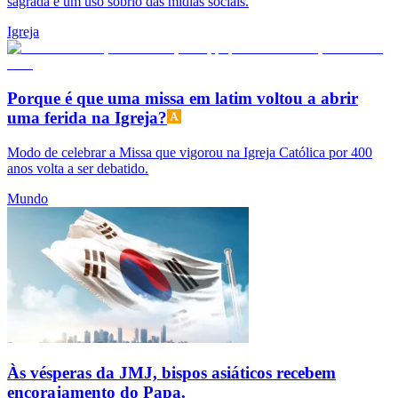
sagrada e um uso sóbrio das mídias sociais.
Igreja
Porque é que uma missa em latim voltou a abrir
uma ferida na Igreja?
Modo de celebrar a Missa que vigorou na Igreja Católica por 400
anos volta a ser debatido.
Mundo
Às vésperas da JMJ, bispos asiáticos recebem
encorajamento do Papa.