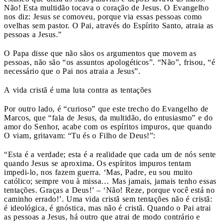
Não! Esta multidão tocava o coração de Jesus. O Evangelho
nos diz: Jesus se comoveu, porque via essas pessoas como
ovelhas sem pastor. O Pai, através do Espírito Santo, atraia as
pessoas a Jesus.”
O Papa disse que não sãos os argumentos que movem as
pessoas, não são “os assuntos apologéticos”. “Não”, frisou, “é
necessário que o Pai nos atraia a Jesus”.
A vida cristã é uma luta contra as tentações
Por outro lado, é “curioso” que este trecho do Evangelho de
Marcos, que “fala de Jesus, da multidão, do entusiasmo” e do
amor do Senhor, acabe com os espíritos impuros, que quando
O viam, gritavam: “Tu és o Filho de Deus!”:
“Esta é a verdade; esta é a realidade que cada um de nós sente
quando Jesus se aproxima. Os espíritos impuros tentam
impedi-lo, nos fazem guerra. ‘Mas, Padre, eu sou muito
católico; sempre vou à missa… Mas jamais, jamais tenho essas
tentações. Graças a Deus!’ – ‘Não! Reze, porque você está no
caminho errado!’. Uma vida cristã sem tentações não é cristã:
é ideológica, é gnóstica, mas não é cristã. Quando o Pai atrai
as pessoas a Jesus, há outro que atrai de modo contrário e