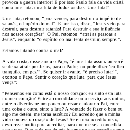
provoca a guerra interior! E por isso Paulo fala da vida cristã
como uma luta: uma luta de todos os dias. Uma luta!”
Uma luta, retomou, “para vencer, para destruir o império de
satanás, o império do mal”. E por isso, disse, “Jesus veio para
destruir, para destruir satanás! Para destruir a sua influência
nos nossos corações”. O Pai, retomou, “atrai as pessoas a
Jesus”, enquanto “o espírito do mal tenta destruir, sempre!”.
Estamos lutando contra o mal?
A vida cristã, disse ainda o Papa, “é uma luta assim: ou você
se deixa atrair por Jesus, para o Padre, ou pode dizer ‘eu fico
tranquilo, em paz’”. Se quiser ir avante, “é preciso lutar!”,
exortou o Papa. Sentir o coração que luta, para que Jesus
vença”:
“Pensemos em como está o nosso coração: eu sinto esta luta
no meu coração? Entre a comodidade ou o serviço aos outros,
entre o divertir-me um pouco ou rezar e adorar o Pai, entre
uma coisa e outra, sinto a luta? A vontade de fazer o bem ou
algo me detém, me torna ascético? Eu acredito que a minha
vida comova o coração de Jesus? Se eu não acredito nisto,
devo rezar muito para acreditar, para que me seja concedida
esta graça. Que cada um de nós busque no seu coração como