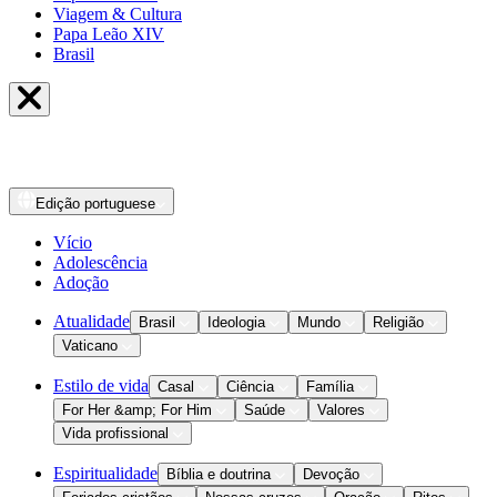
Viagem & Cultura
Papa Leão XIV
Brasil
Edição
portuguese
Vício
Adolescência
Adoção
Atualidade
Brasil
Ideologia
Mundo
Religião
Vaticano
Estilo de vida
Casal
Ciência
Família
For Her &amp; For Him
Saúde
Valores
Vida profissional
Espiritualidade
Bíblia e doutrina
Devoção