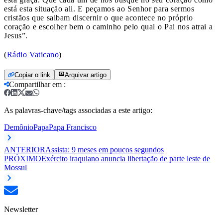
está esta situação ali. E peçamos ao Senhor para sermos
cristãos que saibam discernir o que acontece no próprio
coração e escolher bem o caminho pelo qual o Pai nos atrai a
Jesus”.
(
Rádio Vaticano
)
Copiar o link
Arquivar artigo
Compartilhar em
:
As palavras-chave/tags associadas a este artigo:
Demônio
Papa
Papa Francisco
ANTERIOR
Assista: 9 meses em poucos segundos
PRÓXIMO
Exército iraquiano anuncia libertação de parte leste de
Mossul
Newsletter