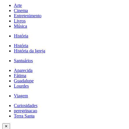
Arte
Cinema
Entretenimento
Livros
Música
História
História
História da Igreja
Santuários
Aparecida
Fátima
Guadalupe
Lourdes
Viagem
Curiosidades
peregrinacao
Terra Santa
✕