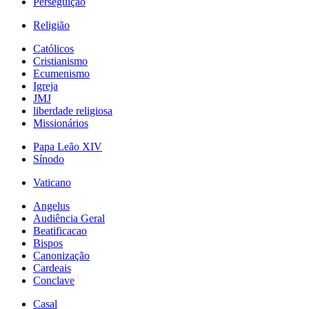
Perseguição
Religião
Católicos
Cristianismo
Ecumenismo
Igreja
JMJ
liberdade religiosa
Missionários
Papa Leão XIV
Sínodo
Vaticano
Angelus
Audiência Geral
Beatificacao
Bispos
Canonização
Cardeais
Conclave
Casal