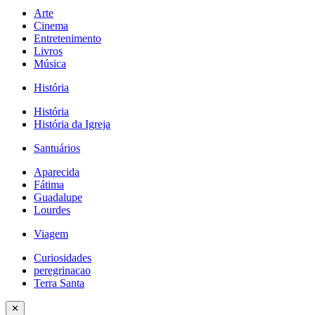
Arte
Cinema
Entretenimento
Livros
Música
História
História
História da Igreja
Santuários
Aparecida
Fátima
Guadalupe
Lourdes
Viagem
Curiosidades
peregrinacao
Terra Santa
✕