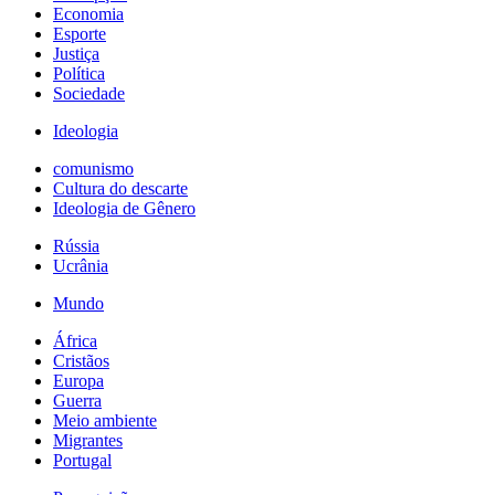
Economia
Esporte
Justiça
Política
Sociedade
Ideologia
comunismo
Cultura do descarte
Ideologia de Gênero
Rússia
Ucrânia
Mundo
África
Cristãos
Europa
Guerra
Meio ambiente
Migrantes
Portugal