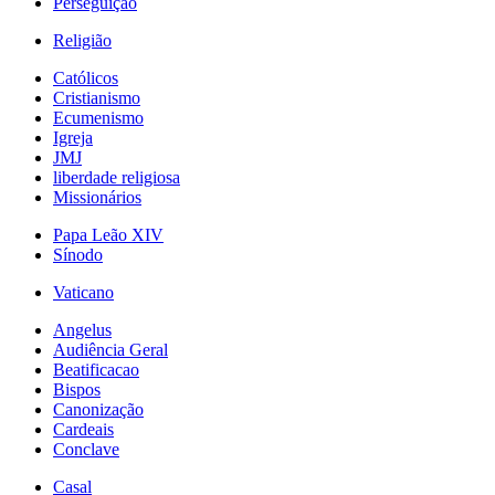
Perseguição
Religião
Católicos
Cristianismo
Ecumenismo
Igreja
JMJ
liberdade religiosa
Missionários
Papa Leão XIV
Sínodo
Vaticano
Angelus
Audiência Geral
Beatificacao
Bispos
Canonização
Cardeais
Conclave
Casal