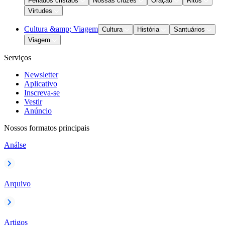
Feriados cristãos
Nossas cruzes
Oração
Ritos
Virtudes
Cultura &amp; Viagem
Cultura
História
Santuários
Viagem
Serviços
Newsletter
Aplicativo
Inscreva-se
Vestir
Anúncio
Nossos formatos principais
Análse
Arquivo
Artigos