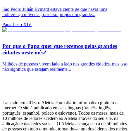
São Pedro Julián Eymard estava ciente de que havia uma
indiferença universal, por isso propôs um grande...
Papa Leão XIV
Por que o Papa quer que rezemos pelas grandes
cidades neste mês?
Milhões de pessoas vivem lado a lado nas grandes cidades, mas isso
não significa que estejam realmente...
Lançado em 2013, o Aleteia é um diário informativo gratuito na
internet. O site é publicado em seis línguas (francês, inglês,
português, espanhol, polaco e esloveno). Todos os meses, mais de
10 milhões de leitores acedem ao Aleteia através do seu site, da
aplicação e das redes sociais. O Aleteia alcança cerca de 50 milhões
de pessoas em todo o mundo, tornando-se um dos líderes dos meios