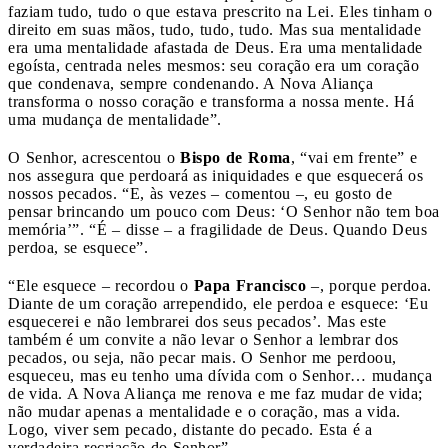
faziam tudo, tudo o que estava prescrito na Lei. Eles tinham o
direito em suas mãos, tudo, tudo, tudo. Mas sua mentalidade
era uma mentalidade afastada de Deus. Era uma mentalidade
egoísta, centrada neles mesmos: seu coração era um coração
que condenava, sempre condenando. A Nova Aliança
transforma o nosso coração e transforma a nossa mente. Há
uma mudança de mentalidade”.
O Senhor, acrescentou o
Bispo de Roma
, “vai em frente” e
nos assegura que perdoará as iniquidades e que esquecerá os
nossos pecados. “E, às vezes – comentou –, eu gosto de
pensar brincando um pouco com Deus: ‘O Senhor não tem boa
memória’”. “É – disse – a fragilidade de Deus. Quando Deus
perdoa, se esquece”.
“Ele esquece – recordou o
Papa Francisco
–, porque perdoa.
Diante de um coração arrependido, ele perdoa e esquece: ‘Eu
esquecerei e não lembrarei dos seus pecados’. Mas este
também é um convite a não levar o Senhor a lembrar dos
pecados, ou seja, não pecar mais. O Senhor me perdoou,
esqueceu, mas eu tenho uma dívida com o Senhor… mudança
de vida. A Nova Aliança me renova e me faz mudar de vida;
não mudar apenas a mentalidade e o coração, mas a vida.
Logo, viver sem pecado, distante do pecado. Esta é a
verdadeira recriação do Senhor”.