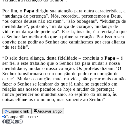
Por fim, o
Papa
dirigiu sua atenção para outra característica, a
“mudança de pertença”. Nós, recordou, pertencemos a Deus,
“os outros deuses não existem”, “são bobagens”. “Mudança de
mentalidade”, portanto, “mudança de coração, mudança de
vida e mudança de pertença”. E esta, insistiu, é a recriação que
o Senhor faz melhor do que a primeira criação. Por isso o seu
convite para pedir ao Senhor que caminhemos por esta aliança
“de ser fiéis”.
“O selo desta aliança, desta fidelidade – concluiu o
Papa
– é
ser fiel a este trabalho que o Senhor faz para mudar a nossa
mentalidade, mudar o nosso coração. Os profetas diziam: ‘O
Senhor transformará o seu coração de pedra em coração de
carne’. Mudar o coração, mudar a vida, não pecar mais ou não
fazer o Senhor se lembrar do que já tinha se esquecido em
relação aos nossos pecados de hoje e mudar de pertença:
nunca pertencer ao mundanismo, ao espírito do mundo, às
coisas efêmeras do mundo, mas somente ao Senhor”.
Copiar o link
Arquivar artigo
Compartilhar em
: