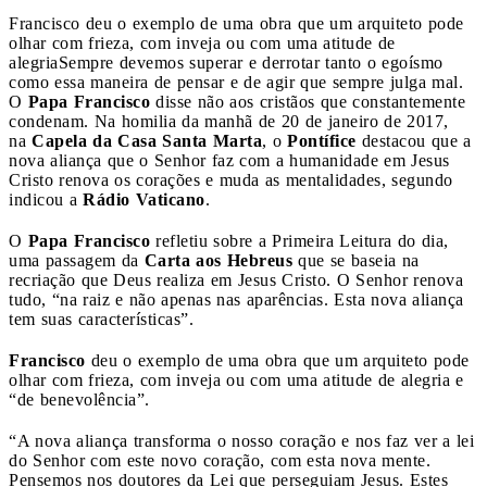
Francisco deu o exemplo de uma obra que um arquiteto pode
olhar com frieza, com inveja ou com uma atitude de
alegria
Sempre devemos superar e derrotar tanto o egoísmo
como essa maneira de pensar e de agir que sempre julga mal.
O
Papa Francisco
disse não aos cristãos que constantemente
condenam. Na homilia da manhã de 20 de janeiro de 2017,
na
Capela da Casa Santa Marta
, o
Pontífice
destacou que a
nova aliança que o Senhor faz com a humanidade em Jesus
Cristo renova os corações e muda as mentalidades, segundo
indicou a
Rádio Vaticano
.
O
Papa Francisco
refletiu sobre a Primeira Leitura do dia,
uma passagem da
Carta aos Hebreus
que se baseia na
recriação que Deus realiza em Jesus Cristo. O Senhor renova
tudo, “na raiz e não apenas nas aparências. Esta nova aliança
tem suas características”.
Francisco
deu o exemplo de uma obra que um arquiteto pode
olhar com frieza, com inveja ou com uma atitude de alegria e
“de benevolência”.
“A nova aliança transforma o nosso coração e nos faz ver a lei
do Senhor com este novo coração, com esta nova mente.
Pensemos nos doutores da Lei que perseguiam Jesus. Estes