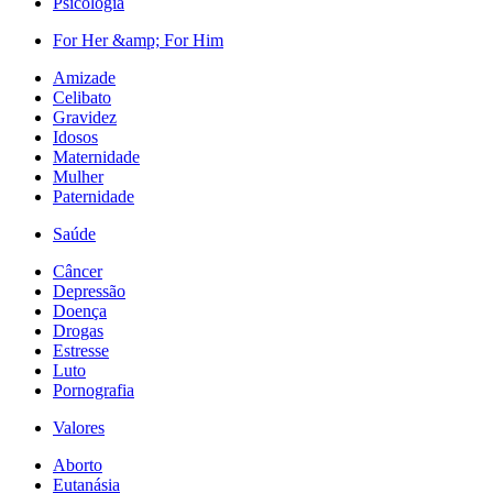
Psicologia
For Her &amp; For Him
Amizade
Celibato
Gravidez
Idosos
Maternidade
Mulher
Paternidade
Saúde
Câncer
Depressão
Doença
Drogas
Estresse
Luto
Pornografia
Valores
Aborto
Eutanásia