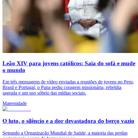
Leão XIV para jovens católicos: Saia do sofá e mude
o mundo
Em três mensagens de vídeo enviadas a reuniões de jovens no Peru,
Brasil e Portugal, o Papa pediu coragem missionária, rebeldia
sagrada e um uso sóbrio das mídias sociais.
Maternidade
O luto, o silêncio e a dor devastadora do berço vazio
Segundo a Organização Mundial de Saúde, a maioria das perdas