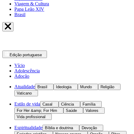
Viagem & Cultura
Papa Leão XIV
Brasil
Edição
portuguese
Vício
Adolescência
Adoção
Atualidade
Brasil
Ideologia
Mundo
Religião
Vaticano
Estilo de vida
Casal
Ciência
Família
For Her &amp; For Him
Saúde
Valores
Vida profissional
Espiritualidade
Bíblia e doutrina
Devoção