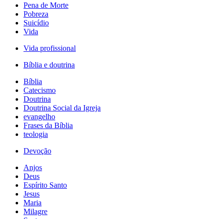
Pena de Morte
Pobreza
Suicídio
Vida
Vida profissional
Bíblia e doutrina
Bíblia
Catecismo
Doutrina
Doutrina Social da Igreja
evangelho
Frases da Bíblia
teologia
Devoção
Anjos
Deus
Espírito Santo
Jesus
Maria
Milagre