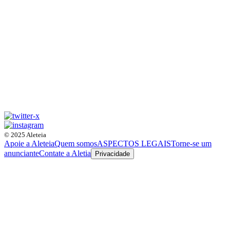
© 2025 Aleteia
Apoie a Aleteia
Quem somos
ASPECTOS LEGAIS
Torne-se um
anunciante
Contate a Aletia
Privacidade