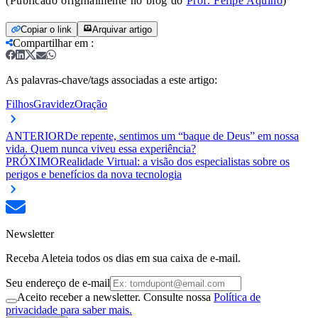
(Publicado originalmente no blog do
Prof. Felipe Aquino
)
Copiar o link
Arquivar artigo
Compartilhar em
:
As palavras-chave/tags associadas a este artigo:
Filhos
Gravidez
Oração
ANTERIOR
De repente, sentimos um “baque de Deus” em nossa
vida. Quem nunca viveu essa experiência?
PRÓXIMO
Realidade Virtual: a visão dos especialistas sobre os
perigos e benefícios da nova tecnologia
Newsletter
Receba Aleteia todos os dias em sua caixa de e-mail.
Seu endereço de e-mail
Aceito receber a newsletter. Consulte nossa
Política de
privacidade para saber mais.