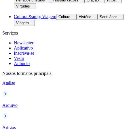
Feriados cristãos
Nossas cruzes
Oração
Ritos
Virtudes
Cultura &amp; Viagem
Cultura
História
Santuários
Viagem
Serviços
Newsletter
Aplicativo
Inscreva-se
Vestir
Anúncio
Nossos formatos principais
Análse
Arquivo
Artigos