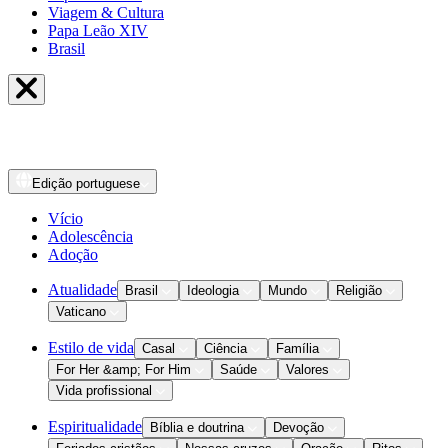
Viagem & Cultura
Papa Leão XIV
Brasil
Edição
portuguese
Vício
Adolescência
Adoção
Atualidade
Brasil
Ideologia
Mundo
Religião
Vaticano
Estilo de vida
Casal
Ciência
Família
For Her &amp; For Him
Saúde
Valores
Vida profissional
Espiritualidade
Bíblia e doutrina
Devoção