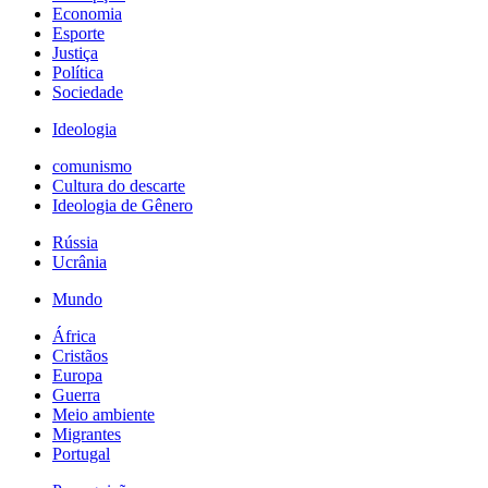
Economia
Esporte
Justiça
Política
Sociedade
Ideologia
comunismo
Cultura do descarte
Ideologia de Gênero
Rússia
Ucrânia
Mundo
África
Cristãos
Europa
Guerra
Meio ambiente
Migrantes
Portugal