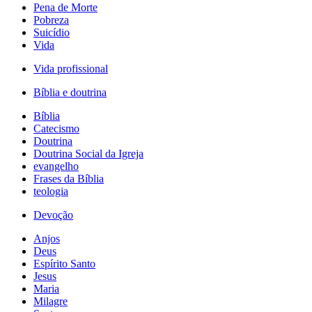
Pena de Morte
Pobreza
Suicídio
Vida
Vida profissional
Bíblia e doutrina
Bíblia
Catecismo
Doutrina
Doutrina Social da Igreja
evangelho
Frases da Bíblia
teologia
Devoção
Anjos
Deus
Espírito Santo
Jesus
Maria
Milagre