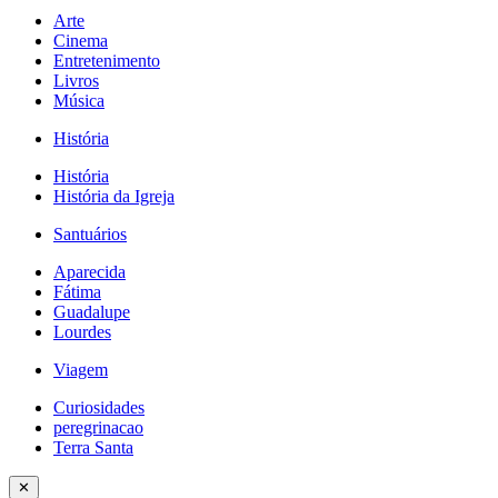
Arte
Cinema
Entretenimento
Livros
Música
História
História
História da Igreja
Santuários
Aparecida
Fátima
Guadalupe
Lourdes
Viagem
Curiosidades
peregrinacao
Terra Santa
✕