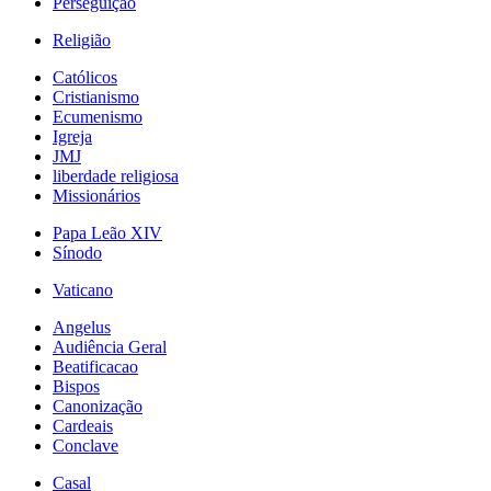
Perseguição
Religião
Católicos
Cristianismo
Ecumenismo
Igreja
JMJ
liberdade religiosa
Missionários
Papa Leão XIV
Sínodo
Vaticano
Angelus
Audiência Geral
Beatificacao
Bispos
Canonização
Cardeais
Conclave
Casal