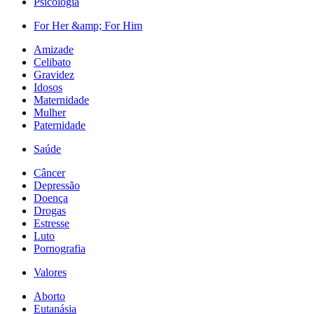
Psicologia
For Her &amp; For Him
Amizade
Celibato
Gravidez
Idosos
Maternidade
Mulher
Paternidade
Saúde
Câncer
Depressão
Doença
Drogas
Estresse
Luto
Pornografia
Valores
Aborto
Eutanásia