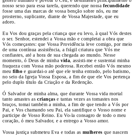
gênero humano e povoar o Céu, e destinastes principalmente o
nosso sexo para essa tarefa, querendo que nossa
fecundidade
fosse uma das marcas de vossa benção sobre nós, eu me
prosterno, suplicante, diante de Vossa Majestade, que eu
adoro.
Eu Vos dou graças pela criança que eu levo, à qual Vós destes
o ser. Senhor, estendei a Vossa mão e completai a obra que
Vós começastes: que Vossa Providência leve comigo, por meio
de uma contínua assistência, a frágil criatura que Vós me
confiastes, até a hora de sua chegada ao mundo. Nesse
momento, ó Deus de minha
vida
, assisti-me e sustentai minha
fraqueza com Vossa mão poderosa. Recebei então Vós mesmo
meu
filho
e guardai-o até que ele tenha entrado, pelo batismo,
no seio da Igreja Vossa Esposa, a fim de que ele Vos pertença
pelo duplo título da Criação e da Redenção.
Ó Salvador de minha alma, que durante Vossa vida mortal
tanto amastes as
crianças
e tantas vezes as tomastes nos
braços, tomai também a minha, a fim de que tendo a Vós por
Pai, e Vos chamando seu Pai, ela santifique o Vosso nome e
participe de Vosso Reino. Eu Vo-la consagro de todo o meu
coração, ó meu Salvador, e a entrego a Vosso amor.
Vossa justiça submeteu Eva e todas as
mulheres
que nascem