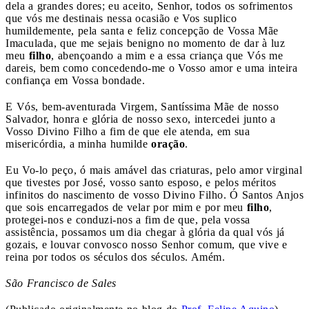
dela a grandes dores; eu aceito, Senhor, todos os sofrimentos
que vós me destinais nessa ocasião e Vos suplico
humildemente, pela santa e feliz concepção de Vossa Mãe
Imaculada, que me sejais benigno no momento de dar à luz
meu
filho
, abençoando a mim e a essa criança que Vós me
dareis, bem como concedendo-me o Vosso amor e uma inteira
confiança em Vossa bondade.
E Vós, bem-aventurada Virgem, Santíssima Mãe de nosso
Salvador, honra e glória de nosso sexo, intercedei junto a
Vosso Divino Filho a fim de que ele atenda, em sua
misericórdia, a minha humilde
oração
.
Eu Vo-lo peço, ó mais amável das criaturas, pelo amor virginal
que tivestes por José, vosso santo esposo, e pelos méritos
infinitos do nascimento de vosso Divino Filho. Ó Santos Anjos
que sois encarregados de velar por mim e por meu
filho
,
protegei-nos e conduzi-nos a fim de que, pela vossa
assistência, possamos um dia chegar à glória da qual vós já
gozais, e louvar convosco nosso Senhor comum, que vive e
reina por todos os séculos dos séculos. Amém.
São Francisco de Sales