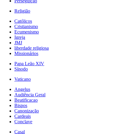
Perseguição
Religião
Católicos
Cristianismo
Ecumenismo
Igreja
JMJ
liberdade religiosa
Missionários
Papa Leão XIV
Sínodo
Vaticano
Angelus
Audiência Geral
Beatificacao
Bispos
Canonização
Cardeais
Conclave
Casal