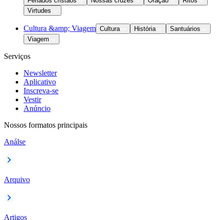
Feriados cristãos
Nossas cruzes
Oração
Ritos
Virtudes
Cultura &amp; Viagem
Cultura
História
Santuários
Viagem
Serviços
Newsletter
Aplicativo
Inscreva-se
Vestir
Anúncio
Nossos formatos principais
Análse
Arquivo
Artigos