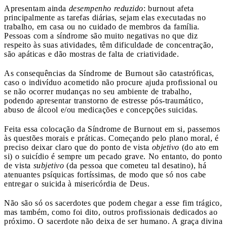
Apresentam ainda
desempenho reduzido
: burnout afeta
principalmente as tarefas diárias, sejam elas executadas no
trabalho, em casa ou no cuidado de membros da família.
Pessoas com a síndrome são muito negativas no que diz
respeito às suas atividades, têm dificuldade de concentração,
são apáticas e dão mostras de falta de criatividade.
As consequências da Síndrome de Burnout são catastróficas,
caso o indivíduo acometido não procure ajuda profissional ou
se não ocorrer mudanças no seu ambiente de trabalho,
podendo apresentar transtorno de estresse pós-traumático,
abuso de álcool e/ou medicações e concepções suicidas.
Feita essa colocação da Síndrome de Burnout em si, passemos
às questões morais e práticas. Começando pelo plano moral, é
preciso deixar claro que do ponto de vista
objetivo
(do ato em
si) o suicídio é sempre um pecado grave. No entanto, do ponto
de vista
subjetivo
(da pessoa que cometeu tal desatino), há
atenuantes psíquicas fortíssimas, de modo que só nos cabe
entregar o suicida à misericórdia de Deus.
Não são só os sacerdotes que podem chegar a esse fim trágico,
mas também, como foi dito, outros profissionais dedicados ao
próximo. O sacerdote não deixa de ser humano. A graça divina