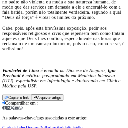
no padre não violenta ou muda a sua natureza humana, de
modo que dar serviços em demasia a ele e encorajá-lo com a
fala batida, porém não totalmente verdadeira, segundo a qual
“Deus dá força” é violar os limites do próximo.
Cabe, pois, após esta brevíssima exposição, pedir aos
responsáveis religiosos e civis que repensem bem como tratam
aqueles que Deus lhes confiou, especialmente nas horas que
reclamam de um cansaço incomum, pois o caso, como se vê, é
seriíssimo!
Vanderlei de Lima
é eremita na Diocese de Amparo;
Igor
Precinoti
é médico, pós-graduado em Medicina Intensiva
(UTI), especialista em Infectologia e doutorando em Clínica
Médica pela USP.
Copiar o link
Arquivar artigo
Compartilhar em
:
As palavras-chave/tags associadas a este artigo:
Curiosidades
Depressão
Padres
Saúde
Suicídio