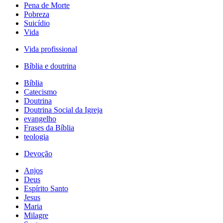
Pena de Morte
Pobreza
Suicídio
Vida
Vida profissional
Bíblia e doutrina
Bíblia
Catecismo
Doutrina
Doutrina Social da Igreja
evangelho
Frases da Bíblia
teologia
Devoção
Anjos
Deus
Espírito Santo
Jesus
Maria
Milagre