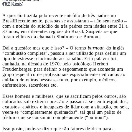
A questão trazida pelo recente suicídio de três padres no
Brasil
Recentemente, pessoas se assustaram – não sem razão –
com a notícia do suicídio de três padres com idades entre 31 a
37 anos, em diferentes regiões do Brasil. Suspeita-se que
foram vítimas da chamada Síndrome de Burnout.
Daí a questão: mas que é isso? – O termo
burnout
, do inglês
“combustão completa”, passou a ser utilizado para definir um
tipo de estresse relacionado ao trabalho. Esta palavra foi
cunhada, na década de 1970, pelo psicólogo Herbert
Freudenberger, para definir o esgotamento que acometia um
grupo especifico de profissionais especialmente dedicados ao
cuidado de outras pessoas, como, por exemplo, médicos,
enfermeiros, sacerdotes etc.
Esses homens e mulheres, que se sacrificam pelos outros, são
colocados sob extrema pressão e passam a se sentir esgotados,
exaustos, apáticos e incapazes de lidar com a situação, ou seja,
veem-se “completamente queimados”, tal qual um palito de
fósforo que se consumiu completamente (“burnout”).
Isso posto, pode-se dizer que são fatores de risco para a