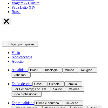
Viagem & Cultura
Papa Leão XIV
Brasil
Edição
portuguese
Vício
Adolescência
Adoção
Atualidade
Brasil
Ideologia
Mundo
Religião
Vaticano
Estilo de vida
Casal
Ciência
Família
For Her &amp; For Him
Saúde
Valores
Vida profissional
Espiritualidade
Bíblia e doutrina
Devoção