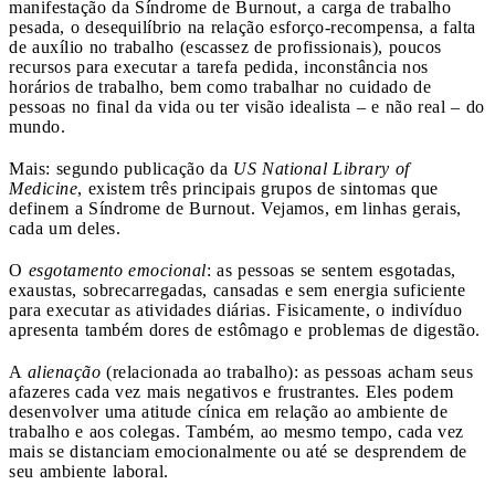
manifestação da Síndrome de Burnout, a carga de trabalho
pesada, o desequilíbrio na relação esforço-recompensa, a falta
de auxílio no trabalho (escassez de profissionais), poucos
recursos para executar a tarefa pedida, inconstância nos
horários de trabalho, bem como trabalhar no cuidado de
pessoas no final da vida ou ter visão idealista – e não real – do
mundo.
Mais: segundo publicação da
US National Library of
Medicine
, existem três principais grupos de sintomas que
definem a Síndrome de Burnout. Vejamos, em linhas gerais,
cada um deles.
O
esgotamento emocional
: as pessoas se sentem esgotadas,
exaustas, sobrecarregadas, cansadas e sem energia suficiente
para executar as atividades diárias. Fisicamente, o indivíduo
apresenta também dores de estômago e problemas de digestão.
A
alienação
(relacionada ao trabalho): as pessoas acham seus
afazeres cada vez mais negativos e frustrantes. Eles podem
desenvolver uma atitude cínica em relação ao ambiente de
trabalho e aos colegas. Também, ao mesmo tempo, cada vez
mais se distanciam emocionalmente ou até se desprendem de
seu ambiente laboral.