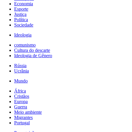
Economia
Esporte
Justiça
Política
Sociedade
Ideologia
comunismo
Cultura do descarte
Ideologia de Gênero
Rússia
Ucrânia
Mundo
África
Cristãos
Europa
Guerra
Meio ambiente
Migrantes
Portugal