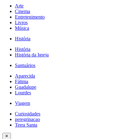
Arte
Cinema
Entretenimento
Livros
Música
História
História
História da Igreja
Santuários
Aparecida
Fátima
Guadalupe
Lourdes
Viagem
Curiosidades
peregrinacao
Terra Santa
✕