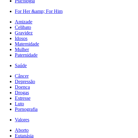
Psicologia
For Her &amp; For Him
Amizade
Celibato
Gravidez
Idosos
Maternidade
Mulher
Paternidade
Saúde
Câncer
Depressão
Doença
Drogas
Estresse
Luto
Pornografia
Valores
Aborto
Eutanásia