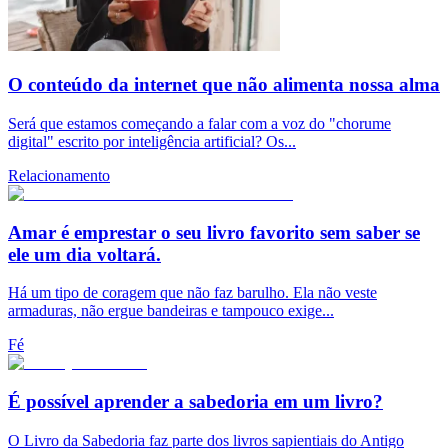
O conteúdo da internet que não alimenta nossa alma
Será que estamos começando a falar com a voz do "chorume
digital" escrito por inteligência artificial? Os...
Relacionamento
Amar é emprestar o seu livro favorito sem saber se
ele um dia voltará.
Há um tipo de coragem que não faz barulho. Ela não veste
armaduras, não ergue bandeiras e tampouco exige...
Fé
É possível aprender a sabedoria em um livro?
O Livro da Sabedoria faz parte dos livros sapientiais do Antigo