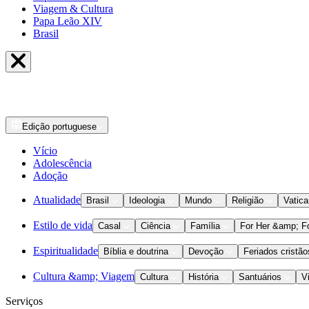
Viagem & Cultura
Papa Leão XIV
Brasil
Edição
portuguese
Vício
Adolescência
Adoção
Atualidade
Brasil
Ideologia
Mundo
Religião
Vatic
Estilo de vida
Casal
Ciência
Família
For Her &amp; F
Espiritualidade
Bíblia e doutrina
Devoção
Feriados cristão
Cultura &amp; Viagem
Cultura
História
Santuários
V
Serviços