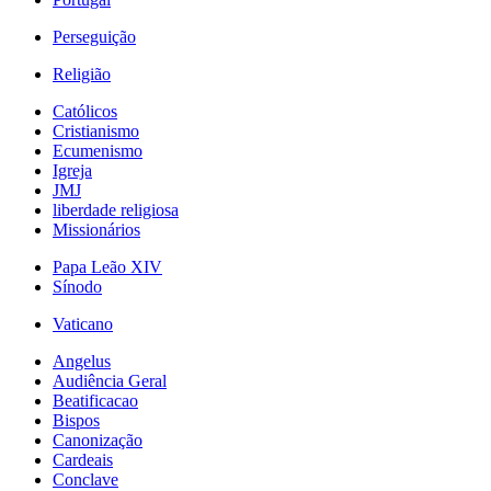
Perseguição
Religião
Católicos
Cristianismo
Ecumenismo
Igreja
JMJ
liberdade religiosa
Missionários
Papa Leão XIV
Sínodo
Vaticano
Angelus
Audiência Geral
Beatificacao
Bispos
Canonização
Cardeais
Conclave