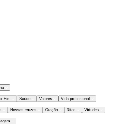
ano
or Him
Saúde
Valores
Vida profissional
s
Nossas cruzes
Oração
Ritos
Virtudes
iagem