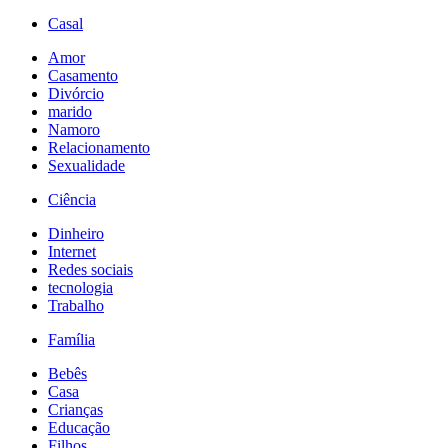
Casal
Amor
Casamento
Divórcio
marido
Namoro
Relacionamento
Sexualidade
Ciência
Dinheiro
Internet
Redes sociais
tecnologia
Trabalho
Família
Bebês
Casa
Crianças
Educação
Filhos