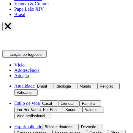
Viagem & Cultura
Papa Leão XIV
Brasil
Edição
portuguese
Vício
Adolescência
Adoção
Atualidade
Brasil
Ideologia
Mundo
Religião
Vaticano
Estilo de vida
Casal
Ciência
Família
For Her &amp; For Him
Saúde
Valores
Vida profissional
Espiritualidade
Bíblia e doutrina
Devoção