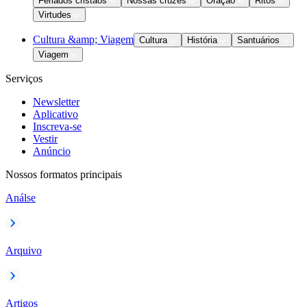
Feriados cristãos
Nossas cruzes
Oração
Ritos
Virtudes
Cultura &amp; Viagem
Cultura
História
Santuários
Viagem
Serviços
Newsletter
Aplicativo
Inscreva-se
Vestir
Anúncio
Nossos formatos principais
Análse
Arquivo
Artigos