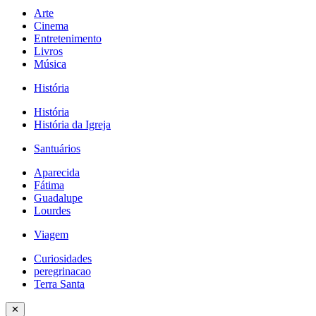
Arte
Cinema
Entretenimento
Livros
Música
História
História
História da Igreja
Santuários
Aparecida
Fátima
Guadalupe
Lourdes
Viagem
Curiosidades
peregrinacao
Terra Santa
✕