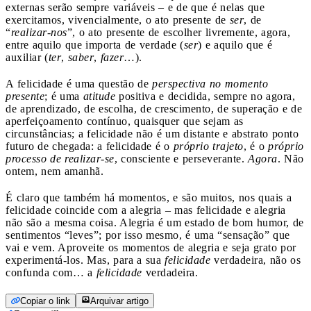
externas serão sempre variáveis – e de que é nelas que
exercitamos, vivencialmente, o ato presente de
ser
, de
“
realizar-nos
”, o ato presente de escolher livremente, agora,
entre aquilo que importa de verdade (
ser
) e aquilo que é
auxiliar (
ter
,
saber
,
fazer
…).
A felicidade é uma questão de
perspectiva no momento
presente
; é uma
atitude
positiva e decidida, sempre no agora,
de aprendizado, de escolha, de crescimento, de superação e de
aperfeiçoamento contínuo, quaisquer que sejam as
circunstâncias; a felicidade não é um distante e abstrato ponto
futuro de chegada: a felicidade é o
próprio trajeto
, é o
próprio
processo de realizar-se
, consciente e perseverante.
Agora
. Não
ontem, nem amanhã.
É claro que também há momentos, e são muitos, nos quais a
felicidade coincide com a alegria – mas felicidade e alegria
não são a mesma coisa. Alegria é um estado de bom humor, de
sentimentos “leves”; por isso mesmo, é uma “sensação” que
vai e vem. Aproveite os momentos de alegria e seja grato por
experimentá-los. Mas, para a sua
felicidade
verdadeira, não os
confunda com… a
felicidade
verdadeira.
Copiar o link
Arquivar artigo