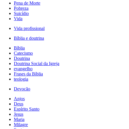
Pena de Morte
Pobreza
Suicídio
Vida
Vida profissional
Bíblia e doutrina
Bíblia
Catecismo
Doutrina
Doutrina Social da Igreja
evangelho
Frases da Bíblia
teologia
Devoção
Anjos
Deus
Espírito Santo
Jesus
Maria
Milagre