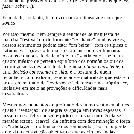
plenamente possível do ato de
ser
(e
ser
é muito mais que
ter
,
fazer
,
saber
…).
Felicidade, portanto, tem a ver com a intensidade com que
somos
.
Por isso mesmo, nem sempre a felicidade se manifesta de
maneira “festiva” e exteriormente “exultante”: muitas vezes,
nossos sentimentos podem estar “em baixa”, com as típicas e
naturais variações do humor que afetam todo ser humano.
Acontece que a felicidade não é um “sentimento”, nem um
quadro médico de perfeito equilíbrio dos hormônios ou dos
neurotransmissores: a felicidade é uma
atitude consciente
, é
uma
decisão consciente de vida
, é a postura de quem
reconhece com realismo, serenidade e maturidade que está em
processo contínuo de “
realizar-se
”, de crescer no próprio
ser
,
inclusive em meio às provações e dificuldades mais
desafiadoras.
Mesmo nos momentos de profundo desânimo sentimental, nos
quais a “sensação” de alegria se apaga em trevas espessas, a
pessoa que
é
feliz em seu espírito e em sua consciência se
mantém serena, estável: ela enfrenta com determinação e força
as “sabotagens” do humor e dos sentimentos, pois não perde
de vista a constatação objetiva de que as circunstâncias