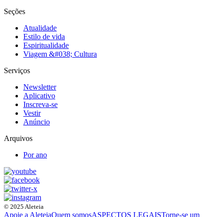
Seções
Atualidade
Estilo de vida
Espiritualidade
Viagem &#038; Cultura
Serviços
Newsletter
Aplicativo
Inscreva-se
Vestir
Anúncio
Arquivos
Por ano
© 2025 Aleteia
Apoie a Aleteia
Quem somos
ASPECTOS LEGAIS
Torne-se um