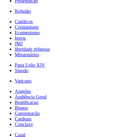
Perseguição
Religião
Católicos
Cristianismo
Ecumenismo
Igreja
JMJ
liberdade religiosa
Missionários
Papa Leão XIV
Sínodo
Vaticano
Angelus
Audiência Geral
Beatificacao
Bispos
Canonização
Cardeais
Conclave
Casal