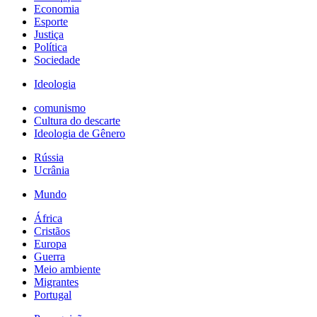
Economia
Esporte
Justiça
Política
Sociedade
Ideologia
comunismo
Cultura do descarte
Ideologia de Gênero
Rússia
Ucrânia
Mundo
África
Cristãos
Europa
Guerra
Meio ambiente
Migrantes
Portugal