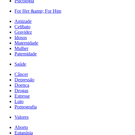
Psicologia
For Her &amp; For Him
Amizade
Celibato
Gravidez
Idosos
Maternidade
Mulher
Paternidade
Saúde
Câncer
Depressão
Doença
Drogas
Estresse
Luto
Pornografia
Valores
Aborto
Eutanásia