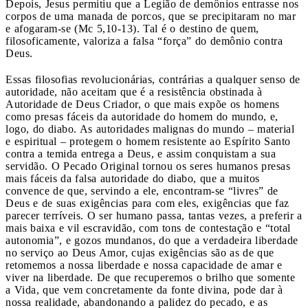
Depois, Jesus permitiu que a Legião de demônios entrasse nos
corpos de uma manada de porcos, que se precipitaram no mar
e afogaram-se (Mc 5,10-13). Tal é o destino de quem,
filosoficamente, valoriza a falsa “força” do demônio contra
Deus.
Essas filosofias revolucionárias, contrárias a qualquer senso de
autoridade, não aceitam que é a resistência obstinada à
Autoridade de Deus Criador, o que mais expõe os homens
como presas fáceis da autoridade do homem do mundo, e,
logo, do diabo. As autoridades malignas do mundo – material
e espiritual – protegem o homem resistente ao Espírito Santo
contra a temida entrega a Deus, e assim conquistam a sua
servidão. O Pecado Original tornou os seres humanos presas
mais fáceis da falsa autoridade do diabo, que a muitos
convence de que, servindo a ele, encontram-se “livres” de
Deus e de suas exigências para com eles, exigências que faz
parecer terríveis. O ser humano passa, tantas vezes, a preferir a
mais baixa e vil escravidão, com tons de contestação e “total
autonomia”, e gozos mundanos, do que a verdadeira liberdade
no serviço ao Deus Amor, cujas exigências são as de que
retomemos a nossa liberdade e nossa capacidade de amar e
viver na liberdade. De que recuperemos o brilho que somente
a Vida, que vem concretamente da fonte divina, pode dar à
nossa realidade, abandonando a palidez do pecado, e as