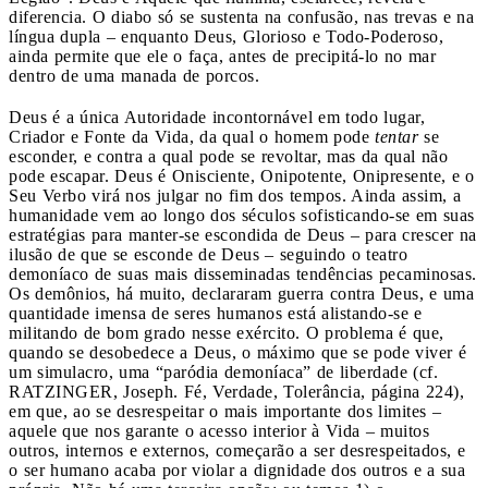
diferencia. O diabo só se sustenta na confusão, nas trevas e na
língua dupla – enquanto Deus, Glorioso e Todo-Poderoso,
ainda permite que ele o faça, antes de precipitá-lo no mar
dentro de uma manada de porcos.
Deus é a única Autoridade incontornável em todo lugar,
Criador e Fonte da Vida, da qual o homem pode
tentar
se
esconder, e contra a qual pode se revoltar, mas da qual não
pode escapar. Deus é Onisciente, Onipotente, Onipresente, e o
Seu Verbo virá nos julgar no fim dos tempos. Ainda assim, a
humanidade vem ao longo dos séculos sofisticando-se em suas
estratégias para manter-se escondida de Deus – para crescer na
ilusão de que se esconde de Deus – seguindo o teatro
demoníaco de suas mais disseminadas tendências pecaminosas.
Os demônios, há muito, declararam guerra contra Deus, e uma
quantidade imensa de seres humanos está alistando-se e
militando de bom grado nesse exército. O problema é que,
quando se desobedece a Deus, o máximo que se pode viver é
um simulacro, uma “paródia demoníaca” de liberdade (cf.
RATZINGER, Joseph. Fé, Verdade, Tolerância, página 224),
em que, ao se desrespeitar o mais importante dos limites –
aquele que nos garante o acesso interior à Vida – muitos
outros, internos e externos, começarão a ser desrespeitados, e
o ser humano acaba por violar a dignidade dos outros e a sua