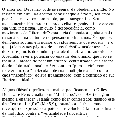
O amor por Deus não pode se separar da obediência a Ele. No
instante em que Eva aceitou comer daquela árvore, seu amor
por Deus estava comprometido, pois transgredia o Seu
mandamento. Por isso o diabo, a velha serpente, estabelece em
sua vida intelectual um culto à desobediência, como
movimento de “liberdade”: esta ideia demoníaca ganha ampla
ressonância na cultura e no pensamento humanos. É o que os
demônios sopram em nossos ouvidos sempre que podem – e o
que já lemos nas páginas de tantos filósofos modernos: não
deixar-se jamais determinar pela obediência a uma autoridade
Absoluta, viver a potência do enxame demoníaco, que não se
reduz à Unidade de nenhum “tirano” centralizador, que escapa
do domínio tradicional do Ser com um “puro devir”, com a
indeterminação “molecular” de sua “multiplicidade”, com o
caos “rizomático” de sua fragmentação, com a confusão de sua
“horizontalidade”.
Alguns filósofos (refiro-me, mais especificamente, a Gilles
Deleuze e Félix Guattari em “Mil Platôs”, de 1980) chegam
mesmo a enaltecer Satanás como líder contestador, quando este
diz: “eu sou Legião” (Mc 5,9), tratando a tal frase como
revelação e expressão da potência revolucionária do anonimato
da multidão, contra a “verticalidade falocêntrica”,