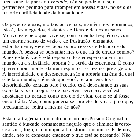
precisamente por ser a
verdade
, não se perde nunca, e
permanece pedindo para irromper em nossas vidas, no seio da
histórica artificialidade da humanidade.
Os pecados atuais, mortais ou veniais, mantêm-nos reprimidos,
isto é, desintegrados, distantes de Deus e de nós mesmos.
Motivo este pelo qual vive-se, com tamanha frequência, com
um enorme senso de vazio e de frustração, enquanto,
estranhamente, vive-se todas as promessas de felicidade do
mundo. A pessoa se pergunta: mas o que há de errado comigo?
A resposta é: você está depositando sua esperança em um
mundo cuja substância própria é a perda da esperança. É como
querer curar uma ferida num espinho – o mesmo que a gerou.
A incredulidade e a desesperança são a própria matéria da qual
é feita o mundo, e é neste que você, pela insensatez e
desorientação geradas pelo Pecado, está depositando as suas
expectativas de alegria e de paz. Sem perceber, você está
apostando no pecado como projeto de vida, como se aí fosse
encontrá-la. Mas, como poderia ser projeto de vida aquilo que,
precisamente, retira a mesma de nós?
Está aí a tragédia do mundo humano pós-Pecado Original: o
sentido é buscado comumente naquilo que o elimina; investe-
se a vida, logo, naquilo que a transforma em morte. E depois,
ainda, não se consegue entender o que está se passando! Não