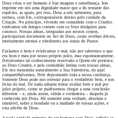
Deus criou o ser humano à Sua imagem e semelhança. Isto
imprime em nós uma dignidade maior que a do restante das
espécies, as quais, por isso, Deus a nós submeteu, para
sermos, com Ele, corresponsáveis diretos pelo cuidado da
Criação. No princípio, vivendo em comunhão com o Criador,
estávamos em íntegro contato com os Seus desígnios para
conosco. Nossas almas, integradas aos nossos corpos,
participavam docemente no Ser de Deus, como ovelhas dóceis,
inteiramente atentas e obedientes aos sinais do Pastor.
Fazíamos o bem e evitávamos o mal, não por sabermos o que
era bom e mau por nosso próprio juízo, mas espontaneamente.
Deixávamos tal conhecimento reservado a Quem ele pertence,
ao Deus Criador, e pela comunhão íntima com nossas almas,
Ele nos transmitia naturalmente a Sua Sabedoria, da qual
compartilhávamos, Nele depositando toda a nossa confiança.
Somente Deus pode nos orientar para o verdadeiro bem, e nos
livrar do mal. De nada adianta tentar avaliar bem e mal por
juízo próprio, como se pudéssemos chegar a uma conclusão
diferente – e, ainda assim, válida e verdadeira – daquela já
conhecida por Deus. Há somente uma verdade, absoluta e
imutável, sobre a bondade ou a maldade de nossas ações, e
esta advém de Deus.
Aquela unidade primeira do ser humano com Deus, refletia-se