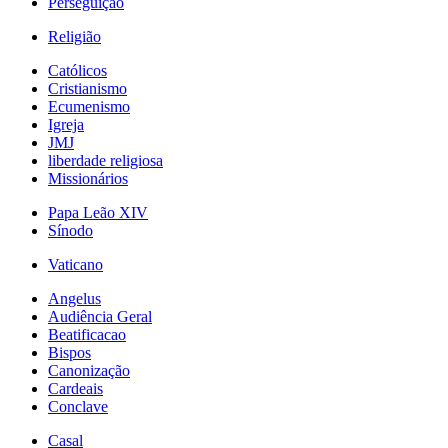
Perseguição
Religião
Católicos
Cristianismo
Ecumenismo
Igreja
JMJ
liberdade religiosa
Missionários
Papa Leão XIV
Sínodo
Vaticano
Angelus
Audiência Geral
Beatificacao
Bispos
Canonização
Cardeais
Conclave
Casal