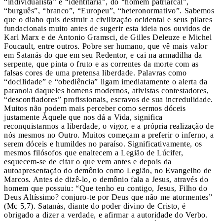
“individualista” e “identitária”, do “homem patriarcal”,
“burguês”, “branco”, “Europeu”, “heteronormativo”. Sabemos
que o diabo quis destruir a civilização ocidental e seus pilares
fundacionais muito antes de sugerir esta ideia nos ouvidos de
Karl Marx e de Antonio Gramsci, de Gilles Deleuze e Michel
Foucault, entre outros. Pobre ser humano, que vê mais valor
em Satanás do que em seu Redentor, e cai na armadilha da
serpente, que pinta o fruto e as correntes da morte com as
falsas cores de uma pretensa liberdade. Palavras como
“docilidade” e “obediência” ligam imediatamente o alerta da
paranoia daqueles homens modernos, ativistas contestadores,
“desconfiadores” profissionais, escravos de sua incredulidade.
Muitos não podem mais perceber como sermos dóceis
justamente Àquele que nos dá a Vida, significa
reconquistarmos a liberdade, o vigor, e a própria realização de
nós mesmos no Outro. Muitos começam a preferir o inferno, a
serem dóceis e humildes no paraíso. Significativamente, os
mesmos filósofos que enaltecem a Legião de Lúcifer,
esquecem-se de citar o que vem antes e depois da
autoapresentação do demônio como Legião, no Evangelho de
Marcos. Antes de dizê-lo, o demônio fala a Jesus, através do
homem que possuiu: “Que tenho eu contigo, Jesus, Filho do
Deus Altíssimo? conjuro-te por Deus que não me atormentes”
(Mc 5,7). Satanás, diante do poder divino de Cristo, é
obrigado a dizer a verdade, e afirmar a autoridade do Verbo.