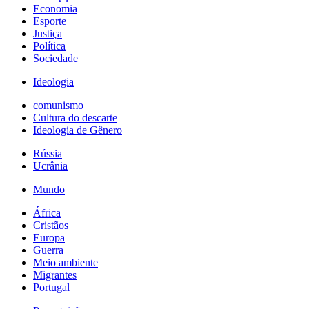
Economia
Esporte
Justiça
Política
Sociedade
Ideologia
comunismo
Cultura do descarte
Ideologia de Gênero
Rússia
Ucrânia
Mundo
África
Cristãos
Europa
Guerra
Meio ambiente
Migrantes
Portugal