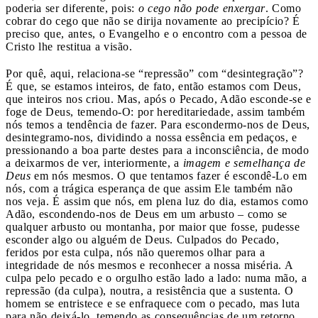
poderia ser diferente, pois:
o cego não pode enxergar
. Como
cobrar do cego que não se dirija novamente ao precipício? É
preciso que, antes, o Evangelho e o encontro com a pessoa de
Cristo lhe restitua a visão.
Por quê, aqui, relaciona-se “repressão” com “desintegração”?
É que, se estamos inteiros, de fato, então estamos com Deus,
que inteiros nos criou. Mas, após o Pecado, Adão esconde-se e
foge de Deus, temendo-O: por hereditariedade, assim também
nós temos a tendência de fazer. Para escondermo-nos de Deus,
desintegramo-nos, dividindo a nossa essência em pedaços, e
pressionando a boa parte destes para a inconsciência, de modo
a deixarmos de ver, interiormente, a
imagem e semelhança de
Deus
em nós mesmos. O que tentamos fazer é escondê-Lo em
nós, com a trágica esperança de que assim Ele também não
nos veja. É assim que nós, em plena luz do dia, estamos como
Adão, escondendo-nos de Deus em um arbusto – como se
qualquer arbusto ou montanha, por maior que fosse, pudesse
esconder algo ou alguém de Deus. Culpados do Pecado,
feridos por esta culpa, nós não queremos olhar para a
integridade de nós mesmos e reconhecer a nossa miséria. A
culpa pelo pecado e o orgulho estão lado a lado: numa mão, a
repressão (da culpa), noutra, a resistência que a sustenta. O
homem se entristece e se enfraquece com o pecado, mas luta
para não deixá-lo, temendo as consequências de um retorno