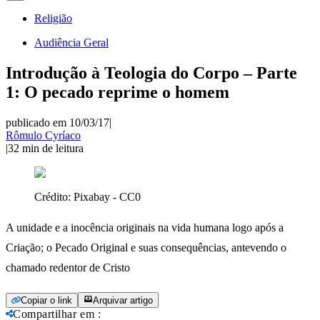
Religião
Audiência Geral
Introdução à Teologia do Corpo – Parte
1: O pecado reprime o homem
publicado em 10/03/17
|
Rômulo Cyríaco
|
32
min de leitura
Crédito:
Pixabay - CC0
A unidade e a inocência originais na vida humana logo após a
Criação; o Pecado Original e suas consequências, antevendo o
chamado redentor de Cristo
Copiar o link
Arquivar artigo
Compartilhar em
: