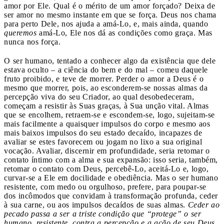
amor por Ele. Qual é o mérito de um amor forçado? Deixa de
ser amor no mesmo instante em que se força. Deus nos chama
para perto Dele, nos ajuda a amá-Lo, e, mais ainda, quando
queremos
amá-Lo, Ele nos dá as condições como graça. Mas
nunca nos força.
O ser humano, tentado a conhecer algo da existência que dele
estava oculto – a ciência do bem e do mal – comeu daquele
fruto proibido, e teve de morrer. Perder o amor a Deus é o
mesmo que morrer, pois, ao esconderem-se nossas almas da
percepção viva do seu Criador, ao qual desobedeceram,
começam a resistir às Suas graças, à Sua unção vital. Almas
que se encolhem, retraem-se e escondem-se, logo, sujeitam-se
mais facilmente a quaisquer impulsos do corpo e mesmo aos
mais baixos impulsos do seu estado decaído, incapazes de
avaliar se estes favorecem ou jogam no lixo a sua original
vocação. Avaliar, discernir em profundidade, seria retomar o
contato íntimo com a alma e sua expansão: isso seria, também,
retomar o contato com Deus, percebê-Lo, aceitá-Lo e, logo,
curvar-se a Ele em docilidade e obediência. Mas o ser humano
resistente, com medo ou orgulhoso, prefere, para poupar-se
dos incômodos que convidam à transformação profunda, ceder
à sua carne, ou aos impulsos decaídos de suas almas.
Ceder ao
pecado passa a ser a triste condição que “protege” o ser
humano, resistente, contra a percepção e a ação de seu Deus
.