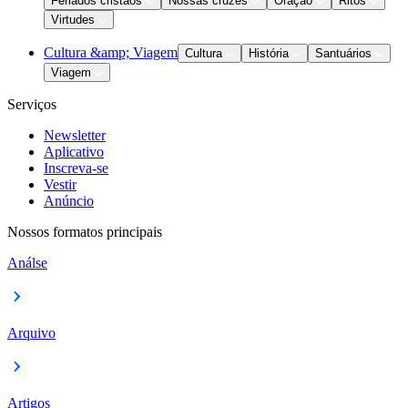
Feriados cristãos
Nossas cruzes
Oração
Ritos
Virtudes
Cultura &amp; Viagem
Cultura
História
Santuários
Viagem
Serviços
Newsletter
Aplicativo
Inscreva-se
Vestir
Anúncio
Nossos formatos principais
Análse
Arquivo
Artigos