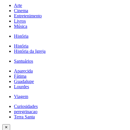
Arte
Cinema
Entretenimento
Livros
Música
História
História
História da Igreja
Santuários
Aparecida
Fátima
Guadalupe
Lourdes
Viagem
Curiosidades
peregrinacao
Terra Santa
✕