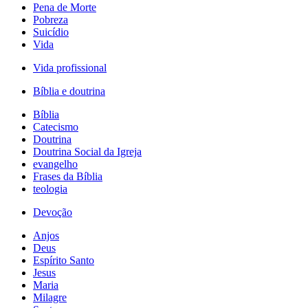
Pena de Morte
Pobreza
Suicídio
Vida
Vida profissional
Bíblia e doutrina
Bíblia
Catecismo
Doutrina
Doutrina Social da Igreja
evangelho
Frases da Bíblia
teologia
Devoção
Anjos
Deus
Espírito Santo
Jesus
Maria
Milagre