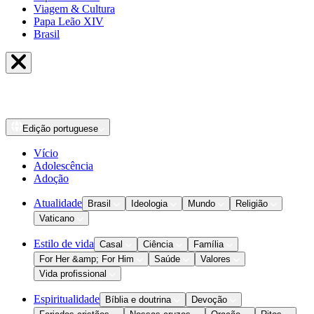
Viagem & Cultura
Papa Leão XIV
Brasil
Edição
portuguese
Vício
Adolescência
Adoção
Atualidade
Brasil
Ideologia
Mundo
Religião
Vaticano
Estilo de vida
Casal
Ciência
Família
For Her &amp; For Him
Saúde
Valores
Vida profissional
Espiritualidade
Bíblia e doutrina
Devoção