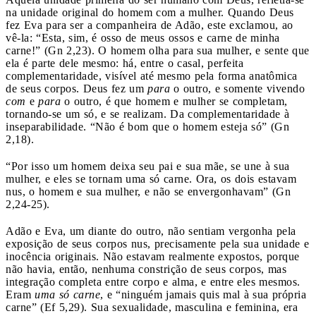
na unidade original do homem com a mulher. Quando Deus
fez Eva para ser a companheira de Adão, este exclamou, ao
vê-la: “Esta, sim, é osso de meus ossos e carne de minha
carne!” (Gn 2,23). O homem olha para sua mulher, e sente que
ela é parte dele mesmo: há, entre o casal, perfeita
complementaridade, visível até mesmo pela forma anatômica
de seus corpos. Deus fez um
para
o outro, e somente vivendo
com
e
para
o outro, é que homem e mulher se completam,
tornando-se um só, e se realizam. Da complementaridade à
inseparabilidade. “Não é bom que o homem esteja só” (Gn
2,18).
“Por isso um homem deixa seu pai e sua mãe, se une à sua
mulher, e eles se tornam uma só carne. Ora, os dois estavam
nus, o homem e sua mulher, e não se envergonhavam” (Gn
2,24-25).
Adão e Eva, um diante do outro, não sentiam vergonha pela
exposição de seus corpos nus, precisamente pela sua unidade e
inocência originais. Não estavam realmente expostos, porque
não havia, então, nenhuma constrição de seus corpos, mas
integração completa entre corpo e alma, e entre eles mesmos.
Eram
uma só carne
, e “ninguém jamais quis mal à sua própria
carne” (Ef 5,29). Sua sexualidade, masculina e feminina, era