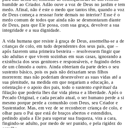
humilde ao Criador. Adão ouve a voz de Deus no jardim e tem
medo. Afinal, não é este o medo que tantos têm, quando a voz
de Deus começa a ressoar forte demais no interior? Esse é o
medo comum de todos que ainda não se desmontaram diante
de Deus, para que Ele possa, com sua graça, devolver a sua
integridade e a sua dignidade.
A vida humana que resiste à graça de Deus, assemelha-se a de
crianças de colo, em tudo dependentes dos seus pais, que –
após fazerem uma primeira besteira – resolvessem fingir que
são adultas e que vivem sozinhas em suas casas, ignorando a
existência dos seus genitores e responsáveis, e fugindo deles
de um cômodo a outro. Ainda obteriam da parte deles o seu
sustento básico, pois os pais não deixariam seus filhos
morrerem: mas não poderiam desenvolver as suas vidas até a
sua plenitude, na medida em que negariam a educação, a
orientação e o apoio dos pais, todo o sustento
espiritual
da
filiação que poderia lhes dar vida plena e a liberdade. Após o
Pecado Original, e cada pecado atual, o ser humano perde a si
mesmo porque perde a comunhão com Deus, seu Criador e
Sustentador. Mas, em vez de se reconhecer criança de colo, e
olhar para o Pai que está de braços abertos e estendidos,
pedindo ajuda a Ele para superar sua fraqueza, vira a cara,
fingindo-se adulto, por medo de ser punido, e pela rigidez do