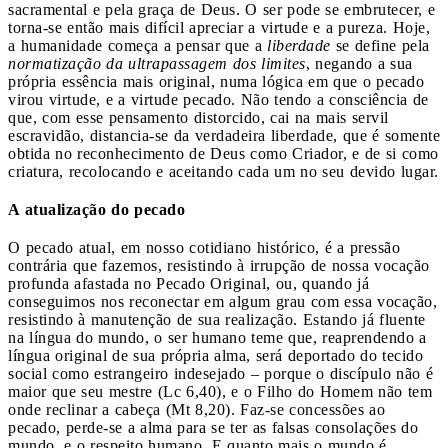
sacramental e pela graça de Deus. O ser pode se embrutecer, e
torna-se então mais difícil apreciar a virtude e a pureza. Hoje,
a humanidade começa a pensar que a
liberdade
se define pela
normatização da ultrapassagem dos limites
, negando a sua
própria essência mais original, numa lógica em que o pecado
virou virtude, e a virtude pecado. Não tendo a consciência de
que, com esse pensamento distorcido, cai na mais servil
escravidão, distancia-se da verdadeira liberdade, que é somente
obtida no reconhecimento de Deus como Criador, e de si como
criatura, recolocando e aceitando cada um no seu devido lugar.
A atualização do pecado
O pecado atual, em nosso cotidiano histórico, é a pressão
contrária que fazemos, resistindo à irrupção de nossa vocação
profunda afastada no Pecado Original, ou, quando já
conseguimos nos reconectar em algum grau com essa vocação,
resistindo à manutenção de sua realização. Estando já fluente
na língua do mundo, o ser humano teme que, reaprendendo a
língua original de sua própria alma, será deportado do tecido
social como estrangeiro indesejado – porque o discípulo não é
maior que seu mestre (Lc 6,40), e o Filho do Homem não tem
onde reclinar a cabeça (Mt 8,20). Faz-se concessões ao
pecado, perde-se a alma para se ter as falsas consolações do
mundo, e o respeito humano. E quanto mais o mundo é