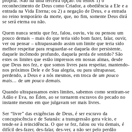
própria. Não há uma terceira opção: ou temos 1) o
reconhecimento de Deus como Criador, a obediência a Ele e a
entrada na Vida Eterna; ou 2) a negação de Deus, e a entrada
no reino temporário da morte, que, no fim, somente Deus dirá
se será eterna ou não.
Quem nunca sentiu que fez, falou, ouviu, viu ou pensou um
pouco demais – mais do que teria sido bom fazer, falar, ouvir,
ver ou pensar – ultrapassando assim um limite que teria sido
melhor respeitar para resguardar-se daquela dor persistente,
daquele incômodo profundo, daquela perda de sentido? São
estes os limites que estão impressos em nossas almas, desde
que Deus nos fez, e que somos livres para respeitar, mantendo-
nos próximos Dele e de Sua alegria, ou para ultrapassar,
perdendo, a Deus e a nós mesmos, em troca de
um pouco
mais
… de
um pouco demais
.
Quando ultrapassamos estes limites, sabemos como sentiram-se
Adão e Eva, no Éden, ao se tornarem escravos do pecado no
instante mesmo em que julgavam ser mais livres.
Ser “livre” das exigências de Deus, é ser escravo da
concupiscência e de Satanás: a transgressão gera vício, e
tende-se à reincidência. O que se fez, falou ou viu demais, é
difícil des-fazer, des-falar, des-ver, a não ser pelo perdão