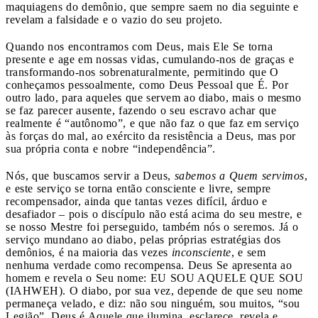
maquiagens do demônio, que sempre saem no dia seguinte e
revelam a falsidade e o vazio do seu projeto.
Quando nos encontramos com Deus, mais Ele Se torna
presente e age em nossas vidas, cumulando-nos de graças e
transformando-nos sobrenaturalmente, permitindo que O
conheçamos pessoalmente, como Deus Pessoal que É. Por
outro lado, para aqueles que servem ao diabo, mais o mesmo
se faz parecer ausente, fazendo o seu escravo achar que
realmente é “autônomo”, e que não faz o que faz em serviço
às forças do mal, ao exército da resistência a Deus, mas por
sua própria conta e nobre “independência”.
Nós, que buscamos servir a Deus,
sabemos a Quem servimos
,
e este serviço se torna então consciente e livre, sempre
recompensador, ainda que tantas vezes difícil, árduo e
desafiador – pois o discípulo não está acima do seu mestre, e
se nosso Mestre foi perseguido, também nós o seremos. Já o
serviço mundano ao diabo, pelas próprias estratégias dos
demônios, é na maioria das vezes
inconsciente
, e sem
nenhuma verdade como recompensa. Deus Se apresenta ao
homem e revela o Seu nome: EU SOU AQUELE QUE SOU
(IAHWEH). O diabo, por sua vez, depende de que seu nome
permaneça velado, e diz: não sou ninguém, sou muitos, “sou
Legião”. Deus é Aquele que ilumina, esclarece, revela e