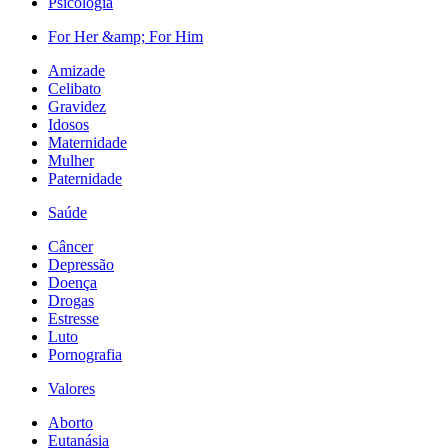
Psicologia
For Her &amp; For Him
Amizade
Celibato
Gravidez
Idosos
Maternidade
Mulher
Paternidade
Saúde
Câncer
Depressão
Doença
Drogas
Estresse
Luto
Pornografia
Valores
Aborto
Eutanásia