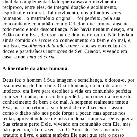
sinal da complementaridade que causava o movimento
recíproco, entre eles, de integral doação e acolhimento,
espiritual e corporal. Tal movimento, nos primeiros seres
humanos – o matrimônio original – foi perfeito, pela sua
concomitante comunhão com o Criador, que tornava ausente
todo medo e toda desconfiança. Não havia nenhum desejo, em
Adão ou em Eva, de usar, ou de dominar o outro. Não haviam
ainda comido da árvore do conhecimento do bem e do mal, e,
por isso,
escolhendo dela não comer
, apenas obedeciam às
doces e paradisíacas instruções de Seu Criador, vivendo em
casal como
uma só carne
.
A liberdade da alma humana
Deus fez o homem à Sua imagem e semelhança, e dotou-o, por
isso mesmo, de liberdade. O ser humano, dotado de alma e
intelecto, era livre para escolher a vida em comunhão perfeita
com seu Criador, ou escolher perdê-la, ao comer da árvore do
conhecimento de bem e do mal. A serpente realmente tentou
Eva, mas não retirou a sua liberdade de dizer
não
– assim
como o diabo não nos pode forçar a pecar, mas apenas nos
tentar, aproveitando-se de nossa milenar fraqueza. Deus quer a
Sua criatura perto Dele, vivendo em comunhão com Ele, mas
não quer forçá-la a fazer isso. O Amor de Deus por nós é
gratuito e livre, e assim também Ele quer que seja o nosso