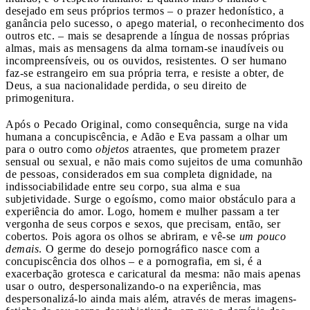
desejado em seus próprios termos – o prazer hedonístico, a
ganância pelo sucesso, o apego material, o reconhecimento dos
outros etc. – mais se desaprende a língua de nossas próprias
almas, mais as mensagens da alma tornam-se inaudíveis ou
incompreensíveis, ou os ouvidos, resistentes. O ser humano
faz-se estrangeiro em sua própria terra, e resiste a obter, de
Deus, a sua nacionalidade perdida, o seu direito de
primogenitura.
Após o Pecado Original, como consequência, surge na vida
humana a concupiscência, e Adão e Eva passam a olhar um
para o outro como
objetos
atraentes, que prometem prazer
sensual ou sexual, e não mais como sujeitos de uma comunhão
de pessoas, considerados em sua completa dignidade, na
indissociabilidade entre seu corpo, sua alma e sua
subjetividade. Surge o egoísmo, como maior obstáculo para a
experiência do amor. Logo, homem e mulher passam a ter
vergonha de seus corpos e sexos, que precisam, então, ser
cobertos. Pois agora os olhos se abriram, e vê-se
um pouco
demais
. O germe do desejo pornográfico nasce com a
concupiscência dos olhos – e a pornografia, em si, é a
exacerbação grotesca e caricatural da mesma: não mais apenas
usar o outro, despersonalizando-o na experiência, mas
despersonalizá-lo ainda mais além, através de meras imagens-