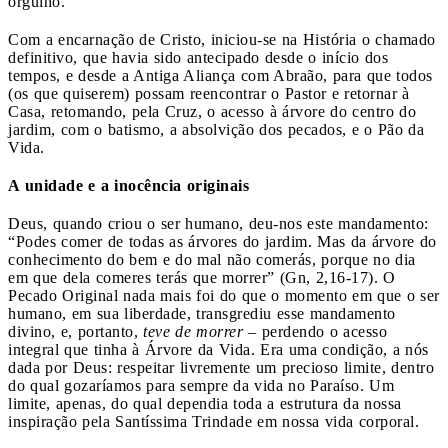
orgulho.
Com a encarnação de Cristo, iniciou-se na História o chamado
definitivo, que havia sido antecipado desde o início dos
tempos, e desde a Antiga Aliança com Abraão, para que todos
(os que quiserem) possam reencontrar o Pastor e retornar à
Casa, retomando, pela Cruz, o acesso à árvore do centro do
jardim, com o batismo, a absolvição dos pecados, e o Pão da
Vida.
A unidade e a inocência originais
Deus, quando criou o ser humano, deu-nos este mandamento:
“Podes comer de todas as árvores do jardim. Mas da árvore do
conhecimento do bem e do mal não comerás, porque no dia
em que dela comeres terás que morrer” (Gn, 2,16-17). O
Pecado Original nada mais foi do que o momento em que o ser
humano, em sua liberdade, transgrediu esse mandamento
divino, e, portanto,
teve de morrer
– perdendo o acesso
integral que tinha à Árvore da Vida. Era uma condição, a nós
dada por Deus: respeitar livremente um precioso limite, dentro
do qual gozaríamos para sempre da vida no Paraíso. Um
limite, apenas, do qual dependia toda a estrutura da nossa
inspiração pela Santíssima Trindade em nossa vida corporal.