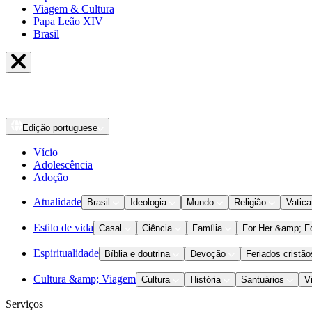
Viagem & Cultura
Papa Leão XIV
Brasil
Edição
portuguese
Vício
Adolescência
Adoção
Atualidade
Brasil
Ideologia
Mundo
Religião
Vatic
Estilo de vida
Casal
Ciência
Família
For Her &amp; F
Espiritualidade
Bíblia e doutrina
Devoção
Feriados cristão
Cultura &amp; Viagem
Cultura
História
Santuários
V
Serviços