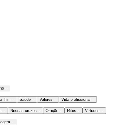
ano
or Him
Saúde
Valores
Vida profissional
s
Nossas cruzes
Oração
Ritos
Virtudes
iagem