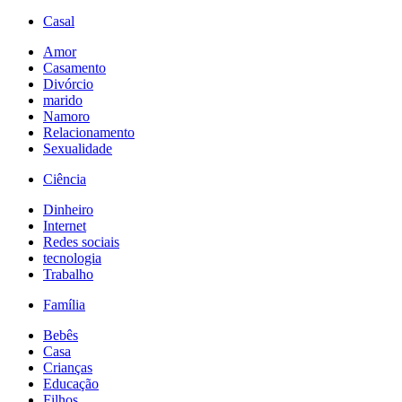
Casal
Amor
Casamento
Divórcio
marido
Namoro
Relacionamento
Sexualidade
Ciência
Dinheiro
Internet
Redes sociais
tecnologia
Trabalho
Família
Bebês
Casa
Crianças
Educação
Filhos