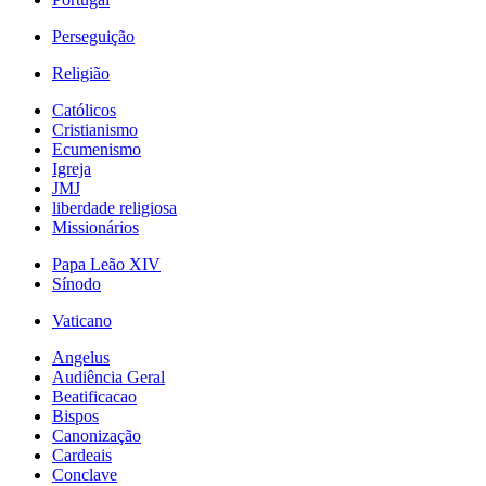
Perseguição
Religião
Católicos
Cristianismo
Ecumenismo
Igreja
JMJ
liberdade religiosa
Missionários
Papa Leão XIV
Sínodo
Vaticano
Angelus
Audiência Geral
Beatificacao
Bispos
Canonização
Cardeais
Conclave