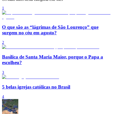
1
O que são as “lágrimas de São Lourenço” que
surgem no céu em agosto?
2
Basílica de Santa Maria Maior, porque o Papa a
escolheu?
3
5 belas igrejas católicas no Brasil
4