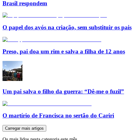
Brasil respondem
O papel dos avós na criação, sem substituir os pais
Preso, pai doa um rim e salva a filha de 12 anos
Um pai salva o filho da guerra: “Dê-me o fuzil”
O martírio de Francisca no sertão do Cariri
Carregar mais artigos
Os mais lidos nesta categoria este mês