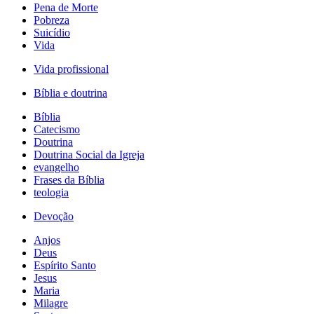
Pena de Morte
Pobreza
Suicídio
Vida
Vida profissional
Bíblia e doutrina
Bíblia
Catecismo
Doutrina
Doutrina Social da Igreja
evangelho
Frases da Bíblia
teologia
Devoção
Anjos
Deus
Espírito Santo
Jesus
Maria
Milagre