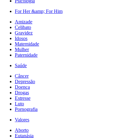
Psicologia
For Her &amp; For Him
Amizade
Celibato
Gravidez
Idosos
Maternidade
Mulher
Paternidade
Saúde
Câncer
Depressão
Doença
Drogas
Estresse
Luto
Pornografia
Valores
Aborto
Eutanásia