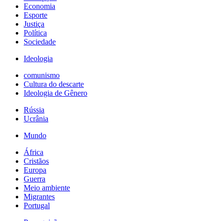
Economia
Esporte
Justiça
Política
Sociedade
Ideologia
comunismo
Cultura do descarte
Ideologia de Gênero
Rússia
Ucrânia
Mundo
África
Cristãos
Europa
Guerra
Meio ambiente
Migrantes
Portugal