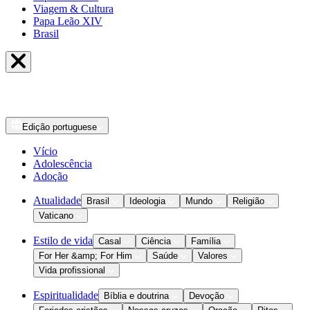
Viagem & Cultura
Papa Leão XIV
Brasil
Edição
portuguese
Vício
Adolescência
Adoção
Atualidade
Brasil
Ideologia
Mundo
Religião
Vaticano
Estilo de vida
Casal
Ciência
Família
For Her &amp; For Him
Saúde
Valores
Vida profissional
Espiritualidade
Bíblia e doutrina
Devoção