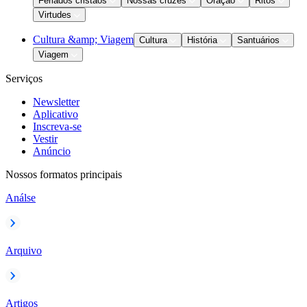
Feriados cristãos
Nossas cruzes
Oração
Ritos
Virtudes
Cultura &amp; Viagem
Cultura
História
Santuários
Viagem
Serviços
Newsletter
Aplicativo
Inscreva-se
Vestir
Anúncio
Nossos formatos principais
Análse
Arquivo
Artigos