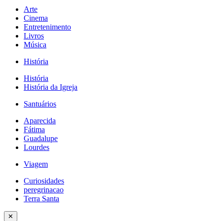
Arte
Cinema
Entretenimento
Livros
Música
História
História
História da Igreja
Santuários
Aparecida
Fátima
Guadalupe
Lourdes
Viagem
Curiosidades
peregrinacao
Terra Santa
✕