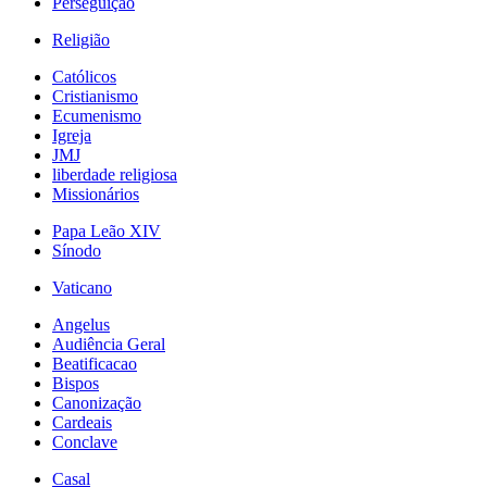
Perseguição
Religião
Católicos
Cristianismo
Ecumenismo
Igreja
JMJ
liberdade religiosa
Missionários
Papa Leão XIV
Sínodo
Vaticano
Angelus
Audiência Geral
Beatificacao
Bispos
Canonização
Cardeais
Conclave
Casal