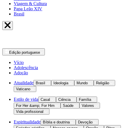
Viagem & Cultura
Papa Leão XIV
Brasil
Edição
portuguese
Vício
Adolescência
Adoção
Atualidade
Brasil
Ideologia
Mundo
Religião
Vaticano
Estilo de vida
Casal
Ciência
Família
For Her &amp; For Him
Saúde
Valores
Vida profissional
Espiritualidade
Bíblia e doutrina
Devoção