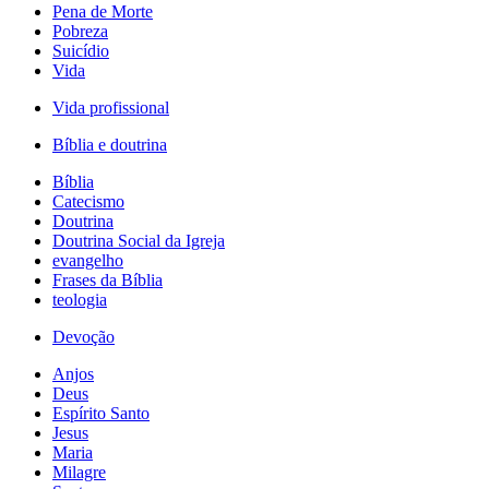
Pena de Morte
Pobreza
Suicídio
Vida
Vida profissional
Bíblia e doutrina
Bíblia
Catecismo
Doutrina
Doutrina Social da Igreja
evangelho
Frases da Bíblia
teologia
Devoção
Anjos
Deus
Espírito Santo
Jesus
Maria
Milagre