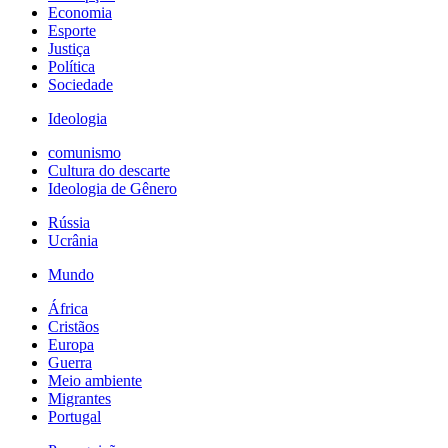
Economia
Esporte
Justiça
Política
Sociedade
Ideologia
comunismo
Cultura do descarte
Ideologia de Gênero
Rússia
Ucrânia
Mundo
África
Cristãos
Europa
Guerra
Meio ambiente
Migrantes
Portugal