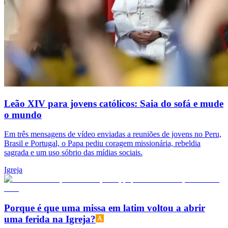
Leão XIV para jovens católicos: Saia do sofá e mude
o mundo
Em três mensagens de vídeo enviadas a reuniões de jovens no Peru,
Brasil e Portugal, o Papa pediu coragem missionária, rebeldia
sagrada e um uso sóbrio das mídias sociais.
Igreja
Porque é que uma missa em latim voltou a abrir
uma ferida na Igreja?