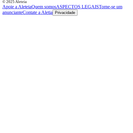
© 2025 Aleteia
Apoie a Aleteia
Quem somos
ASPECTOS LEGAIS
Torne-se um
anunciante
Contate a Aletia
Privacidade