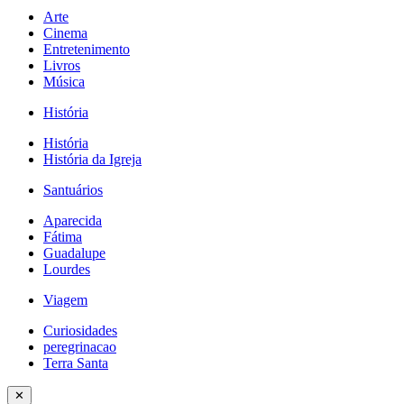
Arte
Cinema
Entretenimento
Livros
Música
História
História
História da Igreja
Santuários
Aparecida
Fátima
Guadalupe
Lourdes
Viagem
Curiosidades
peregrinacao
Terra Santa
✕