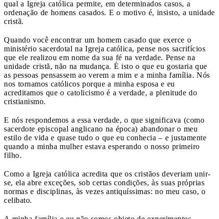
qual a Igreja católica permite, em determinados casos, a
ordenação de homens casados. E o motivo é, insisto, a unidade
cristã.
Quando você encontrar um homem casado que exerce o
ministério sacerdotal na Igreja católica, pense nos sacrifícios
que ele realizou em nome da sua fé na verdade. Pense na
unidade cristã, não na mudança. É isto o que eu gostaria que
as pessoas pensassem ao verem a mim e a minha família. Nós
nos tornamos católicos porque a minha esposa e eu
acreditamos que o catolicismo é a verdade, a plenitude do
cristianismo.
E nós respondemos a essa verdade, o que significava (como
sacerdote episcopal anglicano na época) abandonar o meu
estilo de vida e quase tudo o que eu conhecia – e justamente
quando a minha mulher estava esperando o nosso primeiro
filho.
Como a Igreja católica acredita que os cristãos deveriam unir-
se, ela abre exceções, sob certas condições, às suas próprias
normas e disciplinas, às vezes antiquíssimas: no meu caso, o
celibato.
A minha família e eu não somos objeto de experimentos