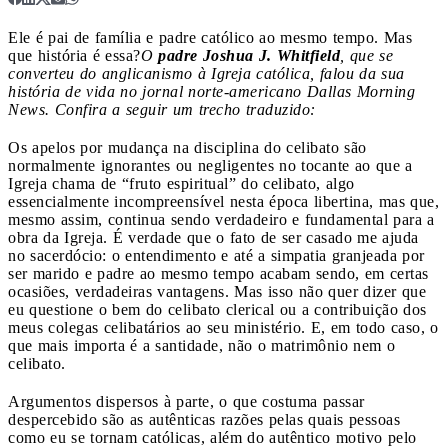
Ele é pai de família e padre católico ao mesmo tempo. Mas
que história é essa?
O
padre Joshua J. Whitfield
, que se
converteu do anglicanismo à Igreja católica, falou da sua
história de vida no jornal norte-americano Dallas Morning
News. Confira a seguir um trecho traduzido:
Os apelos por mudança na disciplina do celibato são
normalmente ignorantes ou negligentes no tocante ao que a
Igreja chama de “fruto espiritual” do celibato, algo
essencialmente incompreensível nesta época libertina, mas que,
mesmo assim, continua sendo verdadeiro e fundamental para a
obra da Igreja. É verdade que o fato de ser casado me ajuda
no sacerdócio: o entendimento e até a simpatia granjeada por
ser marido e padre ao mesmo tempo acabam sendo, em certas
ocasiões, verdadeiras vantagens. Mas isso não quer dizer que
eu questione o bem do celibato clerical ou a contribuição dos
meus colegas celibatários ao seu ministério. E, em todo caso, o
que mais importa é a santidade, não o matrimônio nem o
celibato.
Argumentos dispersos à parte, o que costuma passar
despercebido são as autênticas razões pelas quais pessoas
como eu se tornam católicas, além do autêntico motivo pelo