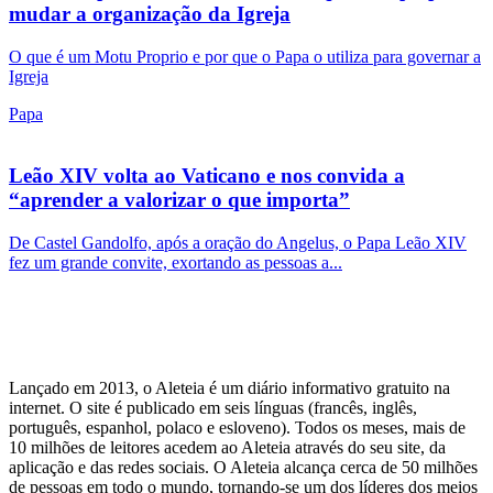
mudar a organização da Igreja
O que é um Motu Proprio e por que o Papa o utiliza para governar a
Igreja
Papa
Leão XIV volta ao Vaticano e nos convida a
“aprender a valorizar o que importa”
De Castel Gandolfo, após a oração do Angelus, o Papa Leão XIV
fez um grande convite, exortando as pessoas a...
Lançado em 2013, o Aleteia é um diário informativo gratuito na
internet. O site é publicado em seis línguas (francês, inglês,
português, espanhol, polaco e esloveno). Todos os meses, mais de
10 milhões de leitores acedem ao Aleteia através do seu site, da
aplicação e das redes sociais. O Aleteia alcança cerca de 50 milhões
de pessoas em todo o mundo, tornando-se um dos líderes dos meios