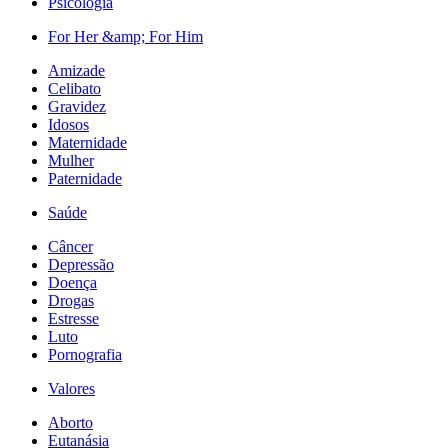
Psicologia
For Her &amp; For Him
Amizade
Celibato
Gravidez
Idosos
Maternidade
Mulher
Paternidade
Saúde
Câncer
Depressão
Doença
Drogas
Estresse
Luto
Pornografia
Valores
Aborto
Eutanásia