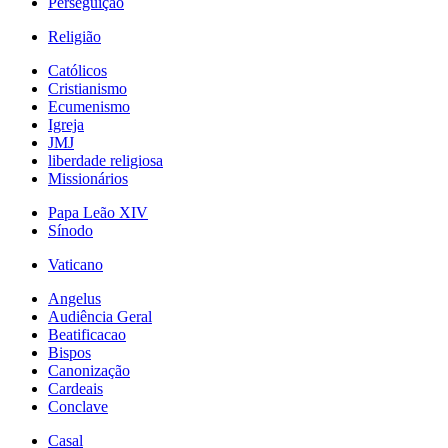
Perseguição
Religião
Católicos
Cristianismo
Ecumenismo
Igreja
JMJ
liberdade religiosa
Missionários
Papa Leão XIV
Sínodo
Vaticano
Angelus
Audiência Geral
Beatificacao
Bispos
Canonização
Cardeais
Conclave
Casal