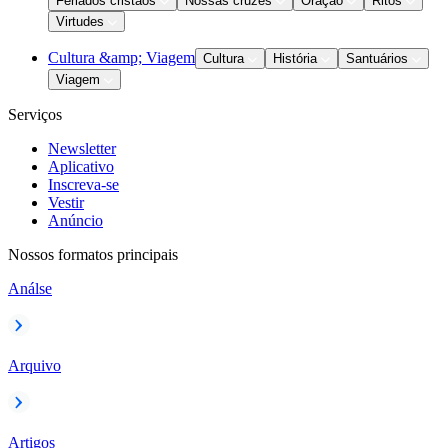
Feriados cristãos
Nossas cruzes
Oração
Ritos
Virtudes
Cultura &amp; Viagem
Cultura
História
Santuários
Viagem
Serviços
Newsletter
Aplicativo
Inscreva-se
Vestir
Anúncio
Nossos formatos principais
Análse
Arquivo
Artigos