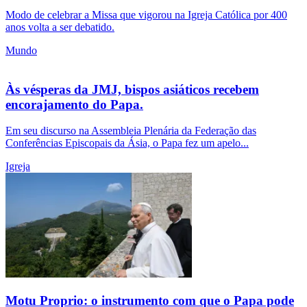
Modo de celebrar a Missa que vigorou na Igreja Católica por 400
anos volta a ser debatido.
Mundo
Às vésperas da JMJ, bispos asiáticos recebem
encorajamento do Papa.
Em seu discurso na Assembleia Plenária da Federação das
Conferências Episcopais da Ásia, o Papa fez um apelo...
Igreja
Motu Proprio: o instrumento com que o Papa pode