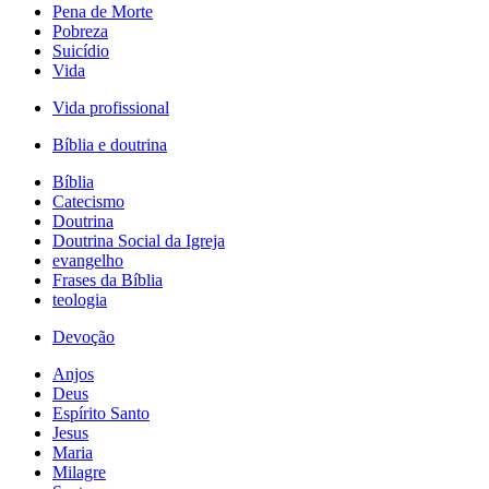
Pena de Morte
Pobreza
Suicídio
Vida
Vida profissional
Bíblia e doutrina
Bíblia
Catecismo
Doutrina
Doutrina Social da Igreja
evangelho
Frases da Bíblia
teologia
Devoção
Anjos
Deus
Espírito Santo
Jesus
Maria
Milagre