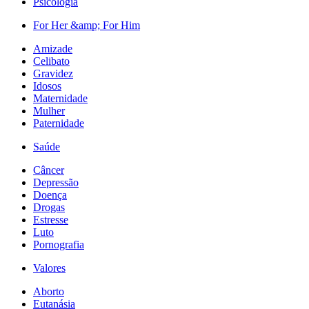
Psicologia
For Her &amp; For Him
Amizade
Celibato
Gravidez
Idosos
Maternidade
Mulher
Paternidade
Saúde
Câncer
Depressão
Doença
Drogas
Estresse
Luto
Pornografia
Valores
Aborto
Eutanásia