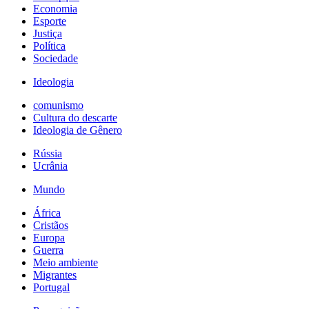
Economia
Esporte
Justiça
Política
Sociedade
Ideologia
comunismo
Cultura do descarte
Ideologia de Gênero
Rússia
Ucrânia
Mundo
África
Cristãos
Europa
Guerra
Meio ambiente
Migrantes
Portugal