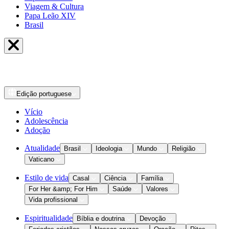
Viagem & Cultura
Papa Leão XIV
Brasil
Edição
portuguese
Vício
Adolescência
Adoção
Atualidade
Brasil
Ideologia
Mundo
Religião
Vaticano
Estilo de vida
Casal
Ciência
Família
For Her &amp; For Him
Saúde
Valores
Vida profissional
Espiritualidade
Bíblia e doutrina
Devoção