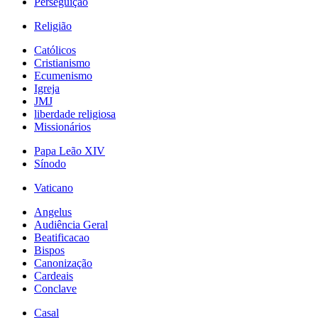
Perseguição
Religião
Católicos
Cristianismo
Ecumenismo
Igreja
JMJ
liberdade religiosa
Missionários
Papa Leão XIV
Sínodo
Vaticano
Angelus
Audiência Geral
Beatificacao
Bispos
Canonização
Cardeais
Conclave
Casal