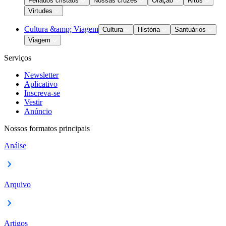
Feriados cristãos
Nossas cruzes
Oração
Ritos
Virtudes
Cultura &amp; Viagem
Cultura
História
Santuários
Viagem
Serviços
Newsletter
Aplicativo
Inscreva-se
Vestir
Anúncio
Nossos formatos principais
Análse
Arquivo
Artigos