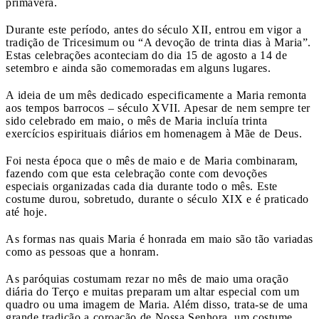
primavera.
Durante este período, antes do século XII, entrou em vigor a
tradição de Tricesimum ou “A devoção de trinta dias à Maria”.
Estas celebrações aconteciam do dia 15 de agosto a 14 de
setembro e ainda são comemoradas em alguns lugares.
A ideia de um mês dedicado especificamente a Maria remonta
aos tempos barrocos – século XVII. Apesar de nem sempre ter
sido celebrado em maio, o mês de Maria incluía trinta
exercícios espirituais diários em homenagem à Mãe de Deus.
Foi nesta época que o mês de maio e de Maria combinaram,
fazendo com que esta celebração conte com devoções
especiais organizadas cada dia durante todo o mês. Este
costume durou, sobretudo, durante o século XIX e é praticado
até hoje.
As formas nas quais Maria é honrada em maio são tão variadas
como as pessoas que a honram.
As paróquias costumam rezar no mês de maio uma oração
diária do Terço e muitas preparam um altar especial com um
quadro ou uma imagem de Maria. Além disso, trata-se de uma
grande tradição a coroação de Nossa Senhora, um costume