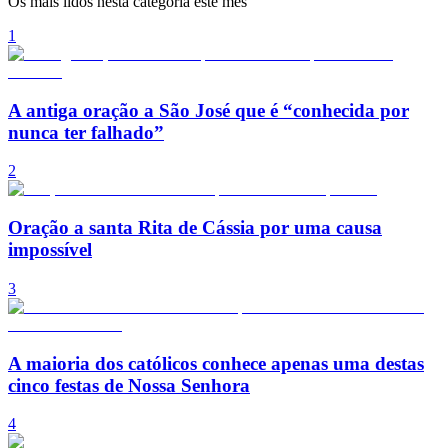
Os mais lidos nesta categoria este mês
1
A antiga oração a São José que é “conhecida por
nunca ter falhado”
2
Oração a santa Rita de Cássia por uma causa
impossível
3
A maioria dos católicos conhece apenas uma destas
cinco festas de Nossa Senhora
4