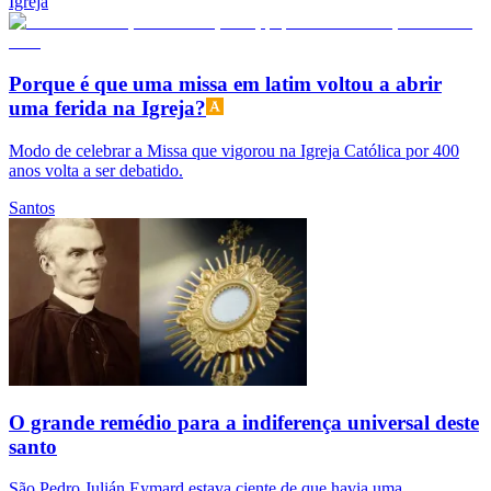
Igreja
Porque é que uma missa em latim voltou a abrir
uma ferida na Igreja?
Modo de celebrar a Missa que vigorou na Igreja Católica por 400
anos volta a ser debatido.
Santos
O grande remédio para a indiferença universal deste
santo
São Pedro Julián Eymard estava ciente de que havia uma