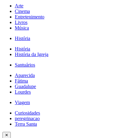
Arte
Cinema
Entretenimento
Livros
Música
História
História
História da Igreja
Santuários
Aparecida
Fátima
Guadalupe
Lourdes
Viagem
Curiosidades
peregrinacao
Terra Santa
✕