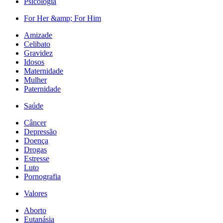
Psicologia
For Her &amp; For Him
Amizade
Celibato
Gravidez
Idosos
Maternidade
Mulher
Paternidade
Saúde
Câncer
Depressão
Doença
Drogas
Estresse
Luto
Pornografia
Valores
Aborto
Eutanásia