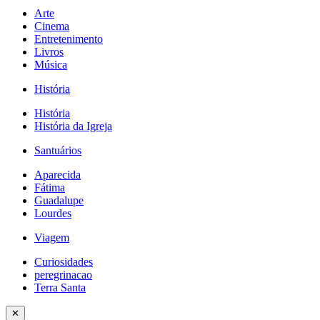
Arte
Cinema
Entretenimento
Livros
Música
História
História
História da Igreja
Santuários
Aparecida
Fátima
Guadalupe
Lourdes
Viagem
Curiosidades
peregrinacao
Terra Santa
✕