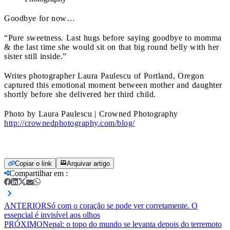
Goodbye for now…
“Pure sweetness. Last hugs before saying goodbye to momma
& the last time she would sit on that big round belly with her
sister still inside.”
Writes photographer Laura Paulescu of Portland, Oregon
captured this emotional moment between mother and daughter
shortly before she delivered her third child.
Photo by Laura Paulescu | Crowned Photography
http://crownedphotography.com/blog/
Copiar o link
Arquivar artigo
Compartilhar em
:
ANTERIOR
Só com o coração se pode ver corretamente. O
essencial é invisível aos olhos
PRÓXIMO
Nepal: o topo do mundo se levanta depois do terremoto