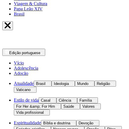
Viagem & Cultura
Papa Leão XIV
Brasil
Edição
portuguese
Vício
Adolescência
Adoção
Atualidade
Brasil
Ideologia
Mundo
Religião
Vaticano
Estilo de vida
Casal
Ciência
Família
For Her &amp; For Him
Saúde
Valores
Vida profissional
Espiritualidade
Bíblia e doutrina
Devoção