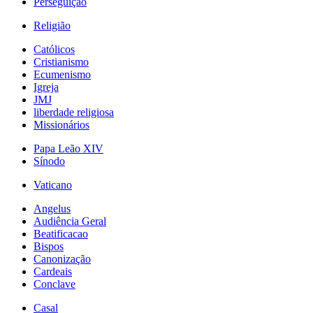
Perseguição
Religião
Católicos
Cristianismo
Ecumenismo
Igreja
JMJ
liberdade religiosa
Missionários
Papa Leão XIV
Sínodo
Vaticano
Angelus
Audiência Geral
Beatificacao
Bispos
Canonização
Cardeais
Conclave
Casal