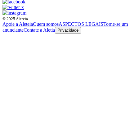
© 2025 Aleteia
Apoie a Aleteia
Quem somos
ASPECTOS LEGAIS
Torne-se um
anunciante
Contate a Aletia
Privacidade