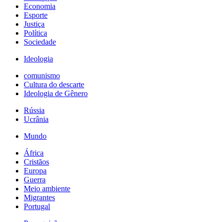
Economia
Esporte
Justiça
Política
Sociedade
Ideologia
comunismo
Cultura do descarte
Ideologia de Gênero
Rússia
Ucrânia
Mundo
África
Cristãos
Europa
Guerra
Meio ambiente
Migrantes
Portugal