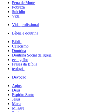
Pena de Morte
Pobreza
Suicídio
Vida
Vida profissional
Bíblia e doutrina
Bíblia
Catecismo
Doutrina
Doutrina Social da Igreja
evangelho
Frases da Bíblia
teologia
Devoção
Anjos
Deus
Espírito Santo
Jesus
Maria
Milagre