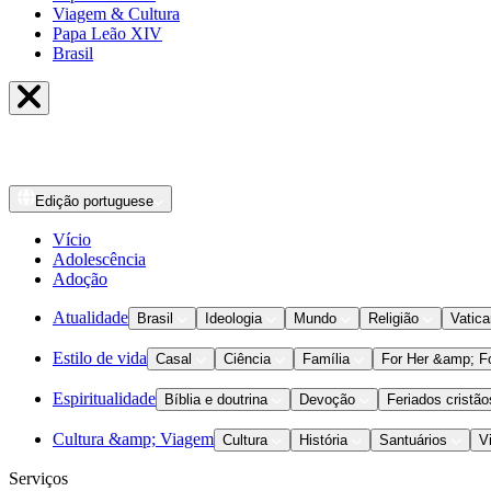
Viagem & Cultura
Papa Leão XIV
Brasil
Edição
portuguese
Vício
Adolescência
Adoção
Atualidade
Brasil
Ideologia
Mundo
Religião
Vatic
Estilo de vida
Casal
Ciência
Família
For Her &amp; F
Espiritualidade
Bíblia e doutrina
Devoção
Feriados cristão
Cultura &amp; Viagem
Cultura
História
Santuários
V
Serviços