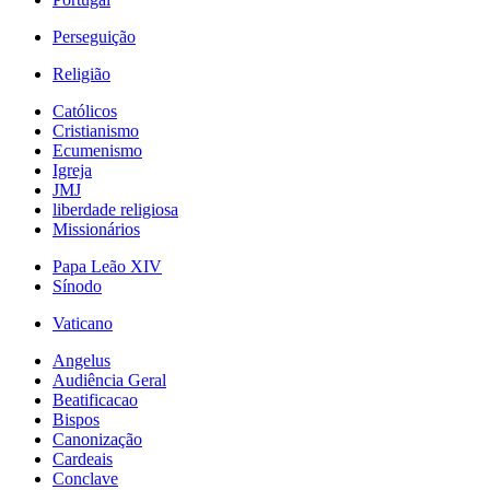
Perseguição
Religião
Católicos
Cristianismo
Ecumenismo
Igreja
JMJ
liberdade religiosa
Missionários
Papa Leão XIV
Sínodo
Vaticano
Angelus
Audiência Geral
Beatificacao
Bispos
Canonização
Cardeais
Conclave