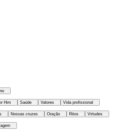
ano
or Him
Saúde
Valores
Vida profissional
s
Nossas cruzes
Oração
Ritos
Virtudes
iagem