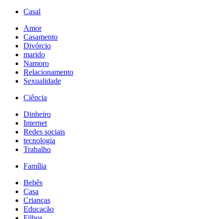
Casal
Amor
Casamento
Divórcio
marido
Namoro
Relacionamento
Sexualidade
Ciência
Dinheiro
Internet
Redes sociais
tecnologia
Trabalho
Família
Bebês
Casa
Crianças
Educação
Filhos