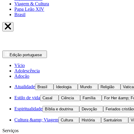
Viagem & Cultura
Papa Leão XIV
Brasil
Edição
portuguese
Vício
Adolescência
Adoção
Atualidade
Brasil
Ideologia
Mundo
Religião
Vatic
Estilo de vida
Casal
Ciência
Família
For Her &amp; F
Espiritualidade
Bíblia e doutrina
Devoção
Feriados cristão
Cultura &amp; Viagem
Cultura
História
Santuários
V
Serviços