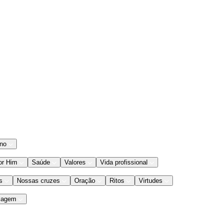
ano
or Him
Saúde
Valores
Vida profissional
s
Nossas cruzes
Oração
Ritos
Virtudes
iagem