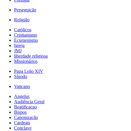
Perseguição
Religião
Católicos
Cristianismo
Ecumenismo
Igreja
JMJ
liberdade religiosa
Missionários
Papa Leão XIV
Sínodo
Vaticano
Angelus
Audiência Geral
Beatificacao
Bispos
Canonização
Cardeais
Conclave