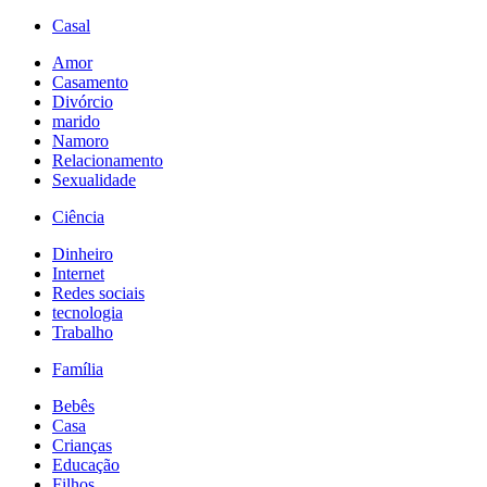
Casal
Amor
Casamento
Divórcio
marido
Namoro
Relacionamento
Sexualidade
Ciência
Dinheiro
Internet
Redes sociais
tecnologia
Trabalho
Família
Bebês
Casa
Crianças
Educação
Filhos