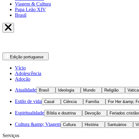
Viagem & Cultura
Papa Leão XIV
Brasil
Edição
portuguese
Vício
Adolescência
Adoção
Atualidade
Brasil
Ideologia
Mundo
Religião
Vatic
Estilo de vida
Casal
Ciência
Família
For Her &amp; F
Espiritualidade
Bíblia e doutrina
Devoção
Feriados cristão
Cultura &amp; Viagem
Cultura
História
Santuários
V
Serviços