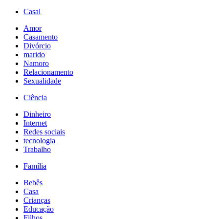
Casal
Amor
Casamento
Divórcio
marido
Namoro
Relacionamento
Sexualidade
Ciência
Dinheiro
Internet
Redes sociais
tecnologia
Trabalho
Família
Bebês
Casa
Crianças
Educação
Filhos