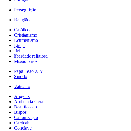
Perseguição
Religião
Católicos
Cristianismo
Ecumenismo
Igreja
JMJ
liberdade religiosa
Missionários
Papa Leão XIV
Sínodo
Vaticano
Angelus
Audiência Geral
Beatificacao
Bispos
Canonização
Cardeais
Conclave