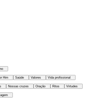
ano
or Him
Saúde
Valores
Vida profissional
s
Nossas cruzes
Oração
Ritos
Virtudes
iagem