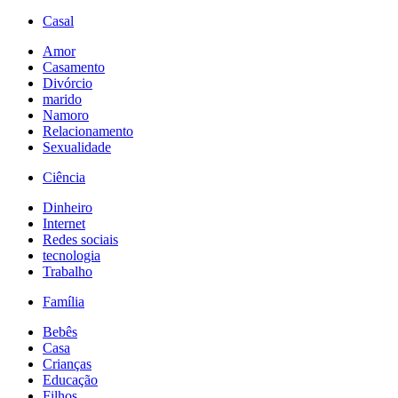
Casal
Amor
Casamento
Divórcio
marido
Namoro
Relacionamento
Sexualidade
Ciência
Dinheiro
Internet
Redes sociais
tecnologia
Trabalho
Família
Bebês
Casa
Crianças
Educação
Filhos