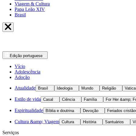
Viagem & Cultura
Papa Leão XIV
Brasil
Edição
portuguese
Vício
Adolescência
Adoção
Atualidade
Brasil
Ideologia
Mundo
Religião
Vatic
Estilo de vida
Casal
Ciência
Família
For Her &amp; F
Espiritualidade
Bíblia e doutrina
Devoção
Feriados cristão
Cultura &amp; Viagem
Cultura
História
Santuários
V
Serviços