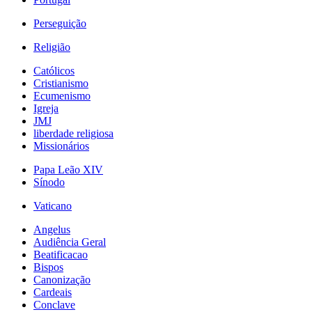
Perseguição
Religião
Católicos
Cristianismo
Ecumenismo
Igreja
JMJ
liberdade religiosa
Missionários
Papa Leão XIV
Sínodo
Vaticano
Angelus
Audiência Geral
Beatificacao
Bispos
Canonização
Cardeais
Conclave