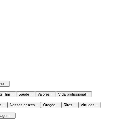
ano
or Him
Saúde
Valores
Vida profissional
s
Nossas cruzes
Oração
Ritos
Virtudes
iagem