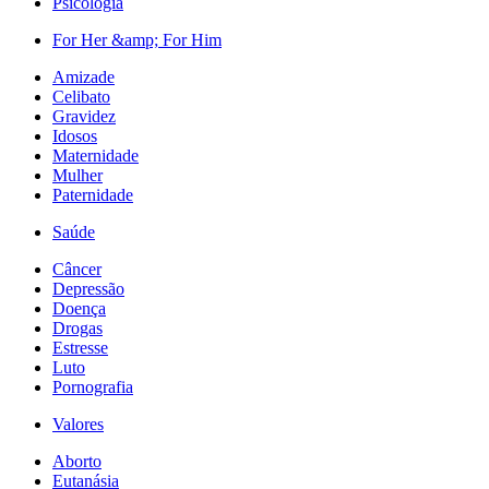
Psicologia
For Her &amp; For Him
Amizade
Celibato
Gravidez
Idosos
Maternidade
Mulher
Paternidade
Saúde
Câncer
Depressão
Doença
Drogas
Estresse
Luto
Pornografia
Valores
Aborto
Eutanásia