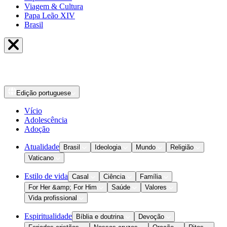
Viagem & Cultura
Papa Leão XIV
Brasil
Edição
portuguese
Vício
Adolescência
Adoção
Atualidade
Brasil
Ideologia
Mundo
Religião
Vaticano
Estilo de vida
Casal
Ciência
Família
For Her &amp; For Him
Saúde
Valores
Vida profissional
Espiritualidade
Bíblia e doutrina
Devoção