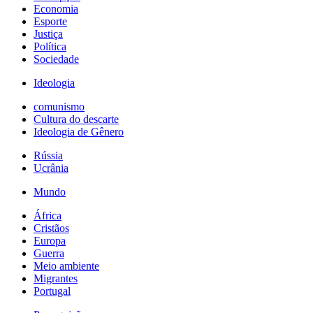
Economia
Esporte
Justiça
Política
Sociedade
Ideologia
comunismo
Cultura do descarte
Ideologia de Gênero
Rússia
Ucrânia
Mundo
África
Cristãos
Europa
Guerra
Meio ambiente
Migrantes
Portugal