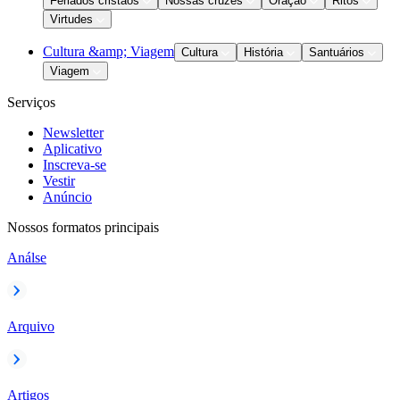
Feriados cristãos
Nossas cruzes
Oração
Ritos
Virtudes
Cultura &amp; Viagem
Cultura
História
Santuários
Viagem
Serviços
Newsletter
Aplicativo
Inscreva-se
Vestir
Anúncio
Nossos formatos principais
Análse
Arquivo
Artigos