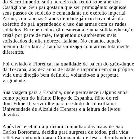
do Sacro Império, seria herdeiro do feudo soberano dos
Castiglione. Seu pai gostaria que seu primogênito seguisse
seus passos de soldado e comandante no exército imperial.
Assim, com apenas 5 anos de idade já marchava atrás do
exército do pai, aprendendo o uso das armas com os rudes
soldados. Recebeu educação esmerada e uma sólida educação
cristã por parte de mãe, frequentou os ambientes mais
sofisticados da alta nobreza italiana. No entanto, aquele
menino daria fama à família Gonzaga com armas totalmente
diferentes.
Foi enviado a Florença, na qualidade de pajem do grão-duque
da Toscana, aos dez anos de idade e imprimiu em sua própria
vida uma direção bem definida, voltando-se à perpétua
virgindade.
Sua viagem para a Espanha, onde permaneceu alguns anos
como pajem do Infante Diogo de Espanha, filho do rei
dom Filipe II, serviu-lhe para o estudo de filosofia na
Universidade de Alcalá de Henares e a leitura de livros
devotos.
Após ter recebido a primeira comunhão das mãos de São
Carlos Borromeu, decidiu para surpresa de todos, pela vida
religiosa, entrando para a Companhia de Jesus, derrubando por