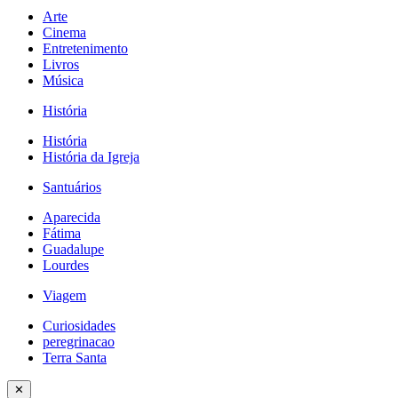
Arte
Cinema
Entretenimento
Livros
Música
História
História
História da Igreja
Santuários
Aparecida
Fátima
Guadalupe
Lourdes
Viagem
Curiosidades
peregrinacao
Terra Santa
✕