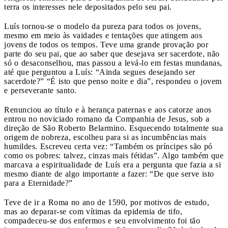
terra os interesses nele depositados pelo seu pai.
Luís tornou-se o modelo da pureza para todos os jovens,
mesmo em meio às vaidades e tentações que atingem aos
jovens de todos os tempos. Teve uma grande provação por
parte do seu pai, que ao saber que desejava ser sacerdote, não
só o desaconselhou, mas passou a levá-lo em festas mundanas,
até que perguntou a Luís: “Ainda segues desejando ser
sacerdote?” “É isto que penso noite e dia”, respondeu o jovem
e perseverante santo.
Renunciou ao título e à herança paternas e aos catorze anos
entrou no noviciado romano da Companhia de Jesus, sob a
direção de São Roberto Belarmino. Esquecendo totalmente sua
origem de nobreza, escolheu para si as incumbências mais
humildes. Escreveu certa vez: “Também os príncipes são pó
como os pobres: talvez, cinzas mais fétidas”. Algo também que
marcava a espiritualidade de Luís era a pergunta que fazia a si
mesmo diante de algo importante a fazer: “De que serve isto
para a Eternidade?”
Teve de ir a Roma no ano de 1590, por motivos de estudo,
mas ao deparar-se com vítimas da epidemia de tifo,
compadeceu-se dos enfermos e seu envolvimento foi tão