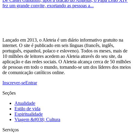
De Castel Gandolfo, após a oração do Angelus, o Papa Leão XIV
fez um grande convite, exortando as pessoas a...
Lançado em 2013, o Aleteia é um diário informativo gratuito na
internet. O site é publicado em seis línguas (francês, inglês,
português, espanhol, polaco e esloveno). Todos os meses, mais de
10 milhões de leitores acedem ao Aleteia através do seu site, da
aplicação e das redes sociais. O Aleteia alcança cerca de 50 milhões
de pessoas em todo o mundo, tornando-se um dos líderes dos meios
de comunicação católicos online.
Inscrever-se
Entrar
Seções
Atualidade
Estilo de vida
Espiritualidade
Viagem &#038; Cultura
Serviços