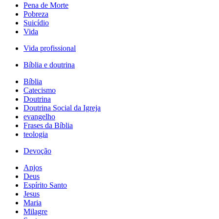
Pena de Morte
Pobreza
Suicídio
Vida
Vida profissional
Bíblia e doutrina
Bíblia
Catecismo
Doutrina
Doutrina Social da Igreja
evangelho
Frases da Bíblia
teologia
Devoção
Anjos
Deus
Espírito Santo
Jesus
Maria
Milagre