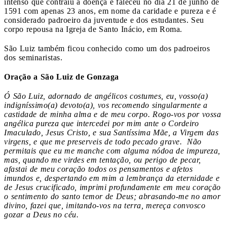
intenso que contraiu a doença e faleceu no dia 21 de junho de
1591 com apenas 23 anos, em nome da caridade e pureza e é
considerado padroeiro da juventude e dos estudantes. Seu
corpo repousa na Igreja de Santo Inácio, em Roma.
São Luiz também ficou conhecido como um dos padroeiros
dos seminaristas.
Oração a São Luiz de Gonzaga
Ó São Luiz, adornado de angélicos costumes, eu, vosso(a)
indigníssimo(a) devoto(a), vos recomendo singularmente a
castidade de minha alma e de meu corpo. Rogo-vos por vossa
angélica pureza que intercedei por mim ante o Cordeiro
Imaculado, Jesus Cristo, e sua Santíssima Mãe, a Virgem das
virgens, e que me preserveis de todo pecado grave. Não
permitais que eu me manche com alguma nódoa de impureza,
mas, quando me virdes em tentação, ou perigo de pecar,
afastai de meu coração todos os pensamentos e afetos
imundos e, despertando em mim a lembrança da eternidade e
de Jesus crucificado, imprimi profundamente em meu coração
o sentimento do santo temor de Deus; abrasando-me no amor
divino, fazei que, imitando-vos na terra, mereça convosco
gozar a Deus no céu.