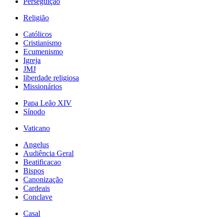
Perseguição
Religião
Católicos
Cristianismo
Ecumenismo
Igreja
JMJ
liberdade religiosa
Missionários
Papa Leão XIV
Sínodo
Vaticano
Angelus
Audiência Geral
Beatificacao
Bispos
Canonização
Cardeais
Conclave
Casal