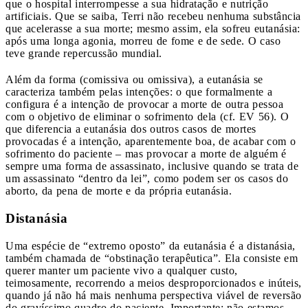
que o hospital interrompesse a sua hidratação e nutrição
artificiais. Que se saiba, Terri não recebeu nenhuma substância
que acelerasse a sua morte; mesmo assim, ela sofreu eutanásia:
após uma longa agonia, morreu de fome e de sede. O caso
teve grande repercussão mundial.
Além da forma (comissiva ou omissiva), a eutanásia se
caracteriza também pelas intenções: o que formalmente a
configura é a intenção de provocar a morte de outra pessoa
com o objetivo de eliminar o sofrimento dela (cf. EV 56). O
que diferencia a eutanásia dos outros casos de mortes
provocadas é a intenção, aparentemente boa, de acabar com o
sofrimento do paciente – mas provocar a morte de alguém é
sempre uma forma de assassinato, inclusive quando se trata de
um assassinato “dentro da lei”, como podem ser os casos do
aborto, da pena de morte e da própria eutanásia.
Distanásia
Uma espécie de “extremo oposto” da eutanásia é a distanásia,
também chamada de “obstinação terapêutica”. Ela consiste em
querer manter um paciente vivo a qualquer custo,
teimosamente, recorrendo a meios desproporcionados e inúteis,
quando já não há mais nenhuma perspectiva viável de reversão
do gravíssimo quadro do paciente. Importante: não estamos