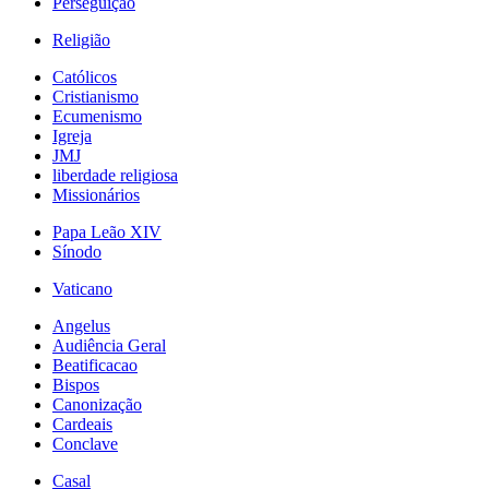
Perseguição
Religião
Católicos
Cristianismo
Ecumenismo
Igreja
JMJ
liberdade religiosa
Missionários
Papa Leão XIV
Sínodo
Vaticano
Angelus
Audiência Geral
Beatificacao
Bispos
Canonização
Cardeais
Conclave
Casal