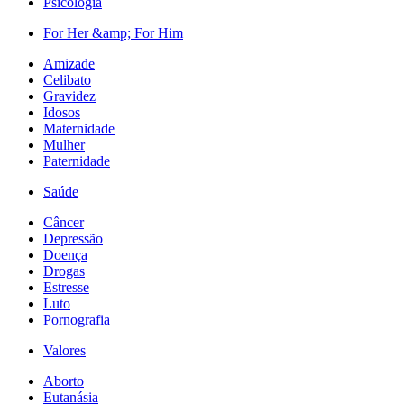
Psicologia
For Her &amp; For Him
Amizade
Celibato
Gravidez
Idosos
Maternidade
Mulher
Paternidade
Saúde
Câncer
Depressão
Doença
Drogas
Estresse
Luto
Pornografia
Valores
Aborto
Eutanásia