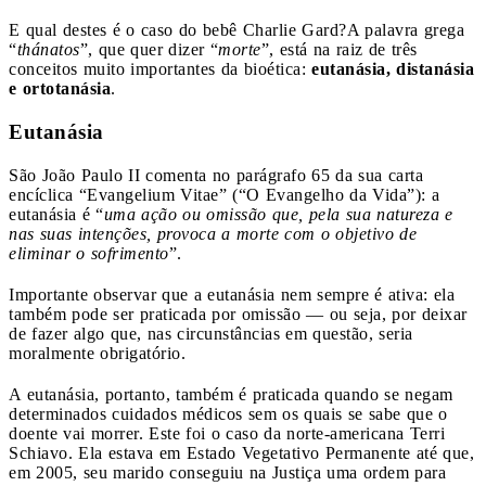
E qual destes é o caso do bebê Charlie Gard?
A palavra grega
“
thánatos
”, que quer dizer “
morte
”, está na raiz de três
conceitos muito importantes da bioética:
eutanásia, distanásia
e ortotanásia
.
Eutanásia
São João Paulo II comenta no parágrafo 65 da sua carta
encíclica “Evangelium Vitae” (“O Evangelho da Vida”): a
eutanásia é “
uma ação ou omissão que, pela sua natureza e
nas suas intenções, provoca a morte com o objetivo de
eliminar o sofrimento
”.
Importante observar que a eutanásia nem sempre é ativa: ela
também pode ser praticada por omissão — ou seja, por deixar
de fazer algo que, nas circunstâncias em questão, seria
moralmente obrigatório.
A eutanásia, portanto, também é praticada quando se negam
determinados cuidados médicos sem os quais se sabe que o
doente vai morrer. Este foi o caso da norte-americana Terri
Schiavo. Ela estava em Estado Vegetativo Permanente até que,
em 2005, seu marido conseguiu na Justiça uma ordem para