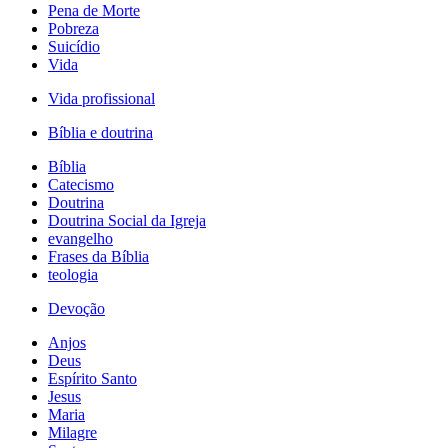
Pena de Morte
Pobreza
Suicídio
Vida
Vida profissional
Bíblia e doutrina
Bíblia
Catecismo
Doutrina
Doutrina Social da Igreja
evangelho
Frases da Bíblia
teologia
Devoção
Anjos
Deus
Espírito Santo
Jesus
Maria
Milagre