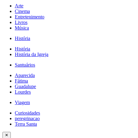
Arte
Cinema
Entretenimento
Livros
Música
História
História
História da Igreja
Santuários
Aparecida
Fátima
Guadalupe
Lourdes
Viagem
Curiosidades
peregrinacao
Terra Santa
✕