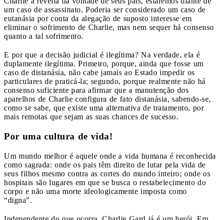
Charlie à revelia da vontade de seus pais, estaremos diante de
um caso de assassinato. Poderia ser considerado um caso de
eutanásia por conta da alegação de suposto interesse em
eliminar o sofrimento de Charlie, mas nem sequer há consenso
quanto a tal sofrimento.
E por que a decisão judicial é ilegítima? Na verdade, ela é
duplamente ilegítima. Primeiro, porque, ainda que fosse um
caso de distanásia, não cabe jamais ao Estado impedir os
particulares de praticá-la; segundo, porque realmente não há
consenso suficiente para afirmar que a manutenção dos
aparelhos de Charlie configura de fato distanásia, sabendo-se,
como se sabe, que existe uma alternativa de tratamento, por
mais remotas que sejam as suas chances de sucesso.
Por uma cultura de vida!
Um mundo melhor é aquele onde a vida humana é reconhecida
como sagrada: onde os pais têm direito de lutar pela vida de
seus filhos mesmo contra as cortes do mundo inteiro; onde os
hospitais são lugares em que se busca o restabelecimento do
corpo e não uma morte ideologicamente imposta como
“digna”.
Independente do que ocorra, Charlie Gard já é um herói. Em