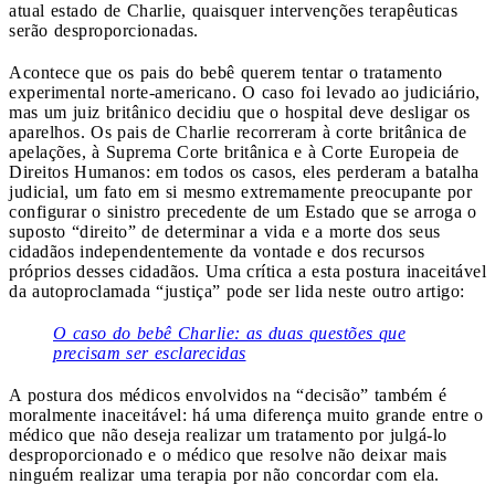
atual estado de Charlie, quaisquer intervenções terapêuticas
serão desproporcionadas.
Acontece que os pais do bebê querem tentar o tratamento
experimental norte-americano. O caso foi levado ao judiciário,
mas um juiz britânico decidiu que o hospital deve desligar os
aparelhos. Os pais de Charlie recorreram à corte britânica de
apelações, à Suprema Corte britânica e à Corte Europeia de
Direitos Humanos: em todos os casos, eles perderam a batalha
judicial, um fato em si mesmo extremamente preocupante por
configurar o sinistro precedente de um Estado que se arroga o
suposto “direito” de determinar a vida e a morte dos seus
cidadãos independentemente da vontade e dos recursos
próprios desses cidadãos. Uma crítica a esta postura inaceitável
da autoproclamada “justiça” pode ser lida neste outro artigo:
O caso do bebê Charlie: as duas questões que
precisam ser esclarecidas
A postura dos médicos envolvidos na “decisão” também é
moralmente inaceitável: há uma diferença muito grande entre o
médico que não deseja realizar um tratamento por julgá-lo
desproporcionado e o médico que resolve não deixar mais
ninguém realizar uma terapia por não concordar com ela.