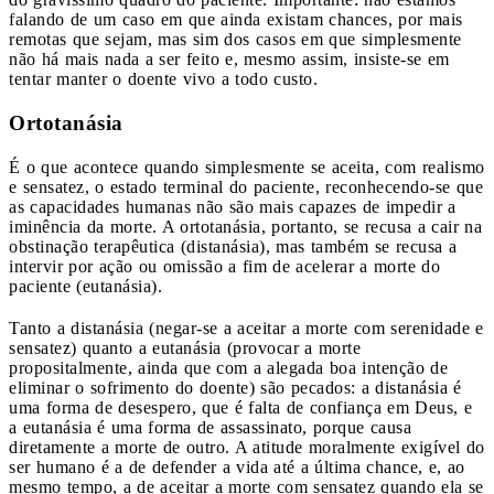
falando de um caso em que ainda existam chances, por mais
remotas que sejam, mas sim dos casos em que simplesmente
não há mais nada a ser feito e, mesmo assim, insiste-se em
tentar manter o doente vivo a todo custo.
Ortotanásia
É o que acontece quando simplesmente se aceita, com realismo
e sensatez, o estado terminal do paciente, reconhecendo-se que
as capacidades humanas não são mais capazes de impedir a
iminência da morte. A ortotanásia, portanto, se recusa a cair na
obstinação terapêutica (distanásia), mas também se recusa a
intervir por ação ou omissão a fim de acelerar a morte do
paciente (eutanásia).
Tanto a distanásia (negar-se a aceitar a morte com serenidade e
sensatez) quanto a eutanásia (provocar a morte
propositalmente, ainda que com a alegada boa intenção de
eliminar o sofrimento do doente) são pecados: a distanásia é
uma forma de desespero, que é falta de confiança em Deus, e
a eutanásia é uma forma de assassinato, porque causa
diretamente a morte de outro. A atitude moralmente exigível do
ser humano é a de defender a vida até a última chance, e, ao
mesmo tempo, a de aceitar a morte com sensatez quando ela se