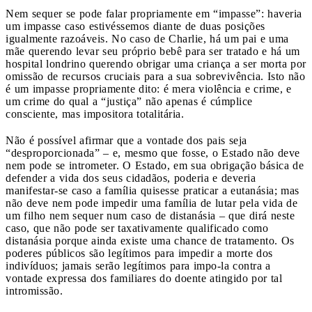
Nem sequer se pode falar propriamente em “impasse”: haveria
um impasse caso estivéssemos diante de duas posições
igualmente razoáveis. No caso de Charlie, há um pai e uma
mãe querendo levar seu próprio bebê para ser tratado e há um
hospital londrino querendo obrigar uma criança a ser morta por
omissão de recursos cruciais para a sua sobrevivência. Isto não
é um impasse propriamente dito: é mera violência e crime, e
um crime do qual a “justiça” não apenas é cúmplice
consciente, mas impositora totalitária.
Não é possível afirmar que a vontade dos pais seja
“desproporcionada” – e, mesmo que fosse, o Estado não deve
nem pode se intrometer. O Estado, em sua obrigação básica de
defender a vida dos seus cidadãos, poderia e deveria
manifestar-se caso a família quisesse praticar a eutanásia; mas
não deve nem pode impedir uma família de lutar pela vida de
um filho nem sequer num caso de distanásia – que dirá neste
caso, que não pode ser taxativamente qualificado como
distanásia porque ainda existe uma chance de tratamento. Os
poderes públicos são legítimos para impedir a morte dos
indivíduos; jamais serão legítimos para impo-la contra a
vontade expressa dos familiares do doente atingido por tal
intromissão.