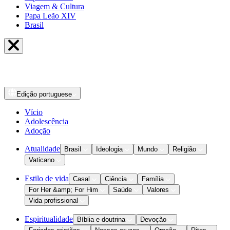
Viagem & Cultura
Papa Leão XIV
Brasil
Edição
portuguese
Vício
Adolescência
Adoção
Atualidade
Brasil
Ideologia
Mundo
Religião
Vaticano
Estilo de vida
Casal
Ciência
Família
For Her &amp; For Him
Saúde
Valores
Vida profissional
Espiritualidade
Bíblia e doutrina
Devoção