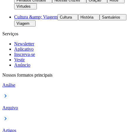
Feriados cristãos
Nossas cruzes
Oração
Ritos
Virtudes
Cultura &amp; Viagem
Cultura
História
Santuários
Viagem
Serviços
Newsletter
Aplicativo
Inscreva-se
Vestir
Anúncio
Nossos formatos principais
Análse
Arquivo
Artigos