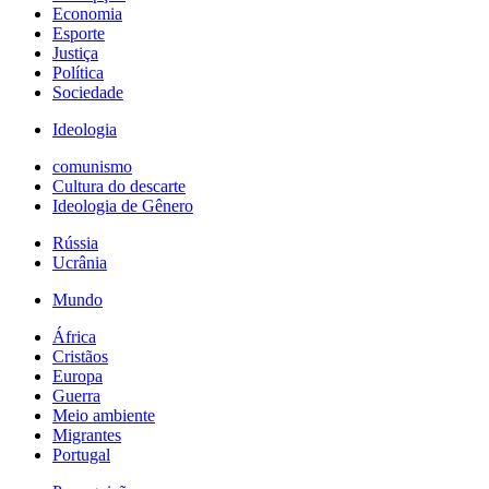
Economia
Esporte
Justiça
Política
Sociedade
Ideologia
comunismo
Cultura do descarte
Ideologia de Gênero
Rússia
Ucrânia
Mundo
África
Cristãos
Europa
Guerra
Meio ambiente
Migrantes
Portugal