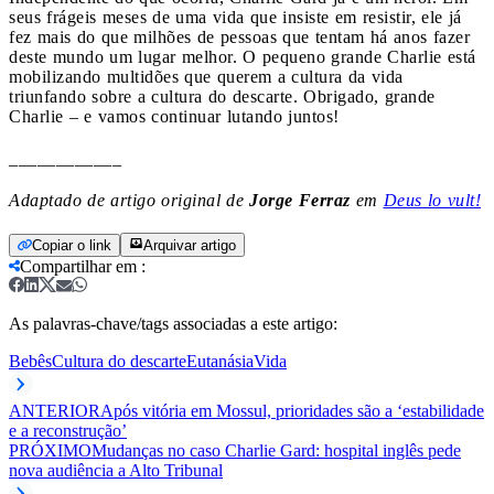
seus frágeis meses de uma vida que insiste em resistir, ele já
fez mais do que milhões de pessoas que tentam há anos fazer
deste mundo um lugar melhor. O pequeno grande Charlie está
mobilizando multidões que querem a cultura da vida
triunfando sobre a cultura do descarte. Obrigado, grande
Charlie – e vamos continuar lutando juntos!
____________
Adaptado de artigo original de
Jorge Ferraz
em
Deus lo vult!
Copiar o link
Arquivar artigo
Compartilhar em
:
As palavras-chave/tags associadas a este artigo:
Bebês
Cultura do descarte
Eutanásia
Vida
ANTERIOR
Após vitória em Mossul, prioridades são a ‘estabilidade
e a reconstrução’
PRÓXIMO
Mudanças no caso Charlie Gard: hospital inglês pede
nova audiência a Alto Tribunal