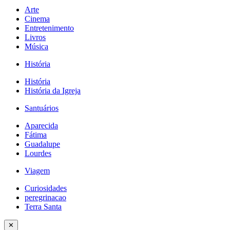
Arte
Cinema
Entretenimento
Livros
Música
História
História
História da Igreja
Santuários
Aparecida
Fátima
Guadalupe
Lourdes
Viagem
Curiosidades
peregrinacao
Terra Santa
✕