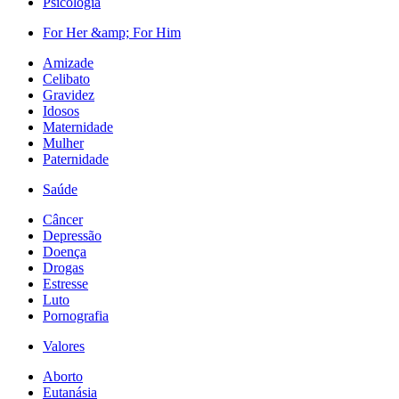
Psicologia
For Her &amp; For Him
Amizade
Celibato
Gravidez
Idosos
Maternidade
Mulher
Paternidade
Saúde
Câncer
Depressão
Doença
Drogas
Estresse
Luto
Pornografia
Valores
Aborto
Eutanásia