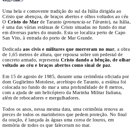
Uma bela e comovente tradição do sul da Itália dirigida ao
Cristo que abençoa, de braços abertos e olhos voltados ao céu
O
Cristo do Mar
de Taranto (
pronuncia-se Táranto
), na Itália,
é uma das várias estátuas de Cristo situadas no fundo do mar
em diversas partes do mundo. Esta se localiza perto de Capo
San Vito, à entrada do porto de Mar Grande.
Dedicada
aos civis e militares que morreram no mar
, a obra
de 1,65 metros de altura, que repousa sobre um pedestal de
concreto armado, representa
Cristo dando a bênção, de olhar
voltado ao céu e braços abertos como sinal de paz
.
Em 15 de agosto de 1985, durante uma cerimônia oficiada por
dom Guglielmo Motolese, arcebispo de Taranto, a estátua foi
colocada no fundo do mar a uma profundidade de 8 metros,
com a ajuda de um helicóptero da Marinha Militar Italiana,
além de rebocadores e mergulhadores.
Todos os anos, nessa mesma data, uma cerimônia renova as
preces de todos os marinheiros que pedem proteção. No final
da oração, é lançada às águas uma coroa de louros, em
memória de todos os que faleceram no mar.