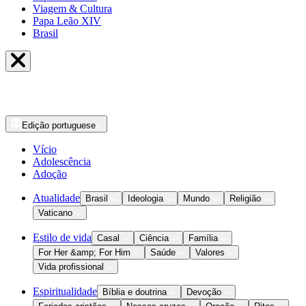
Viagem & Cultura
Papa Leão XIV
Brasil
Edição
portuguese
Vício
Adolescência
Adoção
Atualidade
Brasil
Ideologia
Mundo
Religião
Vaticano
Estilo de vida
Casal
Ciência
Família
For Her &amp; For Him
Saúde
Valores
Vida profissional
Espiritualidade
Bíblia e doutrina
Devoção