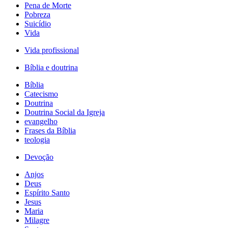
Pena de Morte
Pobreza
Suicídio
Vida
Vida profissional
Bíblia e doutrina
Bíblia
Catecismo
Doutrina
Doutrina Social da Igreja
evangelho
Frases da Bíblia
teologia
Devoção
Anjos
Deus
Espírito Santo
Jesus
Maria
Milagre