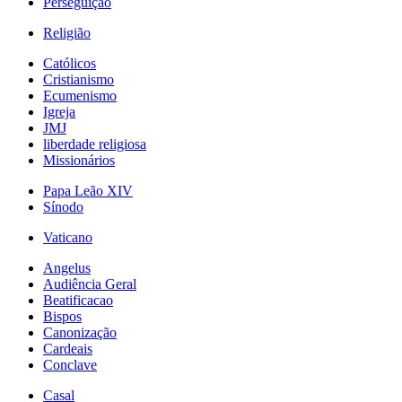
Perseguição
Religião
Católicos
Cristianismo
Ecumenismo
Igreja
JMJ
liberdade religiosa
Missionários
Papa Leão XIV
Sínodo
Vaticano
Angelus
Audiência Geral
Beatificacao
Bispos
Canonização
Cardeais
Conclave
Casal