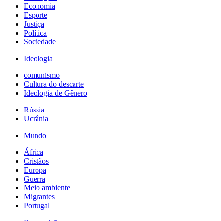
Economia
Esporte
Justiça
Política
Sociedade
Ideologia
comunismo
Cultura do descarte
Ideologia de Gênero
Rússia
Ucrânia
Mundo
África
Cristãos
Europa
Guerra
Meio ambiente
Migrantes
Portugal