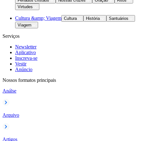
Feriados cristãos
Nossas cruzes
Oração
Ritos
Virtudes
Cultura &amp; Viagem
Cultura
História
Santuários
Viagem
Serviços
Newsletter
Aplicativo
Inscreva-se
Vestir
Anúncio
Nossos formatos principais
Análse
Arquivo
Artigos