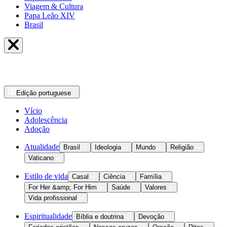
Viagem & Cultura
Papa Leão XIV
Brasil
Edição
portuguese
Vício
Adolescência
Adoção
Atualidade
Brasil
Ideologia
Mundo
Religião
Vaticano
Estilo de vida
Casal
Ciência
Família
For Her &amp; For Him
Saúde
Valores
Vida profissional
Espiritualidade
Bíblia e doutrina
Devoção