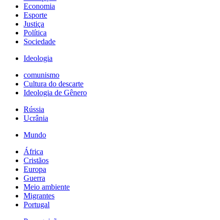
Economia
Esporte
Justiça
Política
Sociedade
Ideologia
comunismo
Cultura do descarte
Ideologia de Gênero
Rússia
Ucrânia
Mundo
África
Cristãos
Europa
Guerra
Meio ambiente
Migrantes
Portugal