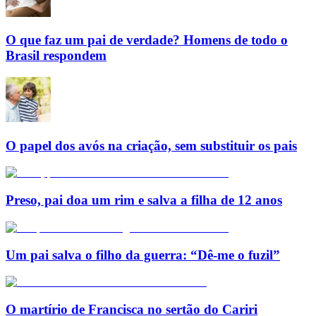
O que faz um pai de verdade? Homens de todo o
Brasil respondem
O papel dos avós na criação, sem substituir os pais
Preso, pai doa um rim e salva a filha de 12 anos
Um pai salva o filho da guerra: “Dê-me o fuzil”
O martírio de Francisca no sertão do Cariri