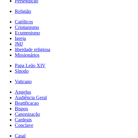
Perseguição
Religião
Católicos
Cristianismo
Ecumenismo
Igreja
JMJ
liberdade religiosa
Missionários
Papa Leão XIV
Sínodo
Vaticano
Angelus
Audiência Geral
Beatificacao
Bispos
Canonização
Cardeais
Conclave
Casal