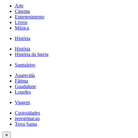
Arte
Cinema
Entretenimento
Livros
Música
História
História
História da Igreja
Santuários
Aparecida
Fátima
Guadalupe
Lourdes
Viagem
Curiosidades
peregrinacao
Terra Santa
✕