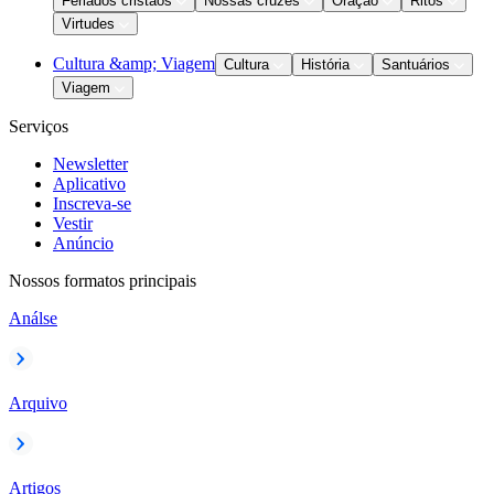
Feriados cristãos
Nossas cruzes
Oração
Ritos
Virtudes
Cultura &amp; Viagem
Cultura
História
Santuários
Viagem
Serviços
Newsletter
Aplicativo
Inscreva-se
Vestir
Anúncio
Nossos formatos principais
Análse
Arquivo
Artigos