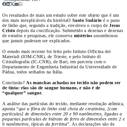
Os resultados de mais um estudo sobre este objeto que é um
dos mais inexplicáveis da história
O
Santo Sudário
é o pano
de linho que, segundo a tradição, envolveu o corpo de
Jesus
Cristo
depois da crucificação. Submetido a dezenas e dezenas
de estudos e pesquisas, ele conserva
mistérios
assombrosos
que jamais puderam ser explicados.
O estudo mais recente foi feito pelo Istituto Officina dei
Materiali (IOM-CNR), de Trieste, e pelo Istituto di
Cristallografia (IC-CNR), de Bari, em parceria com o
Departamento de Engenharia Industrial da Universidade de
Pádua, todos sediados na Itália.
Conclusão?
As manchas achadas no tecido não podem ser
de tinta: elas são de sangue humano, e não é de
“qualquer” sangue
.
A análise das partículas do tecido, mediante resolução atômica,
aponta “
que a fibra de linho está cheia de creatinina, [com
partículas] de dimensões entre 20 e 90 nanômetros, ligadas a
pequenas partículas de hidrato de ferro de dimensões entre 2 e
6 nanômetros, típicas da ferritina
”. As declarações são de