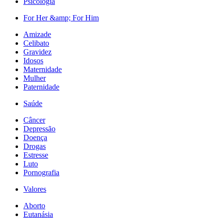
Psicologia
For Her &amp; For Him
Amizade
Celibato
Gravidez
Idosos
Maternidade
Mulher
Paternidade
Saúde
Câncer
Depressão
Doença
Drogas
Estresse
Luto
Pornografia
Valores
Aborto
Eutanásia