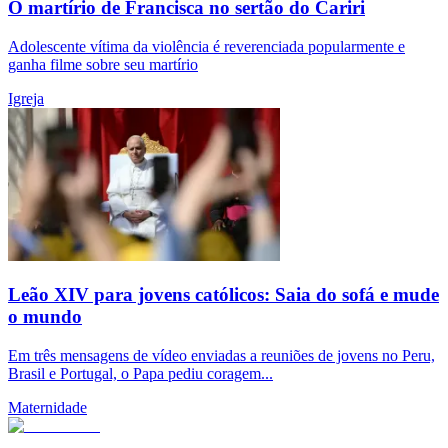
O martírio de Francisca no sertão do Cariri
Adolescente vítima da violência é reverenciada popularmente e
ganha filme sobre seu martírio
Igreja
Leão XIV para jovens católicos: Saia do sofá e mude
o mundo
Em três mensagens de vídeo enviadas a reuniões de jovens no Peru,
Brasil e Portugal, o Papa pediu coragem...
Maternidade