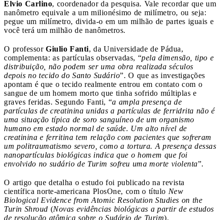
Elvio Carlino
, coordenador da pesquisa. Vale recordar que um
nanômetro equivale a um milionésimo de milímetro, ou seja:
pegue um milímetro, divida-o em um milhão de partes iguais e
você terá um milhão de nanômetros.
O professor
Giulio Fanti
, da Universidade de Pádua,
complementa: as partículas observadas, “
pela dimensão, tipo e
distribuição, não podem ser uma obra realizada séculos
depois no tecido do Santo Sudário
”. O que as investigações
apontam é que o tecido realmente entrou em contato com o
sangue de um homem morto que tinha sofrido múltiplas e
graves feridas. Segundo Fanti, “
a ampla presença de
partículas de creatinina unidas a partículas de ferridrita não é
uma situação típica de soro sanguíneo de um organismo
humano em estado normal de saúde. Um alto nível de
creatinina e ferritina tem relação com pacientes que sofreram
um politraumatismo severo, como a tortura. A presença dessas
nanopartículas biológicas indica que o homem que foi
envolvido no sudário de Turim sofreu uma morte violenta
”.
O artigo que detalha o estudo foi publicado na revista
científica norte-americana PlosOne, com o título
New
Biological Evidence from Atomic Resolution Studies on the
Turin Shroud
(
Novas evidências biológicas a partir de estudos
de resolução atômica sobre o Sudário de Turim
).