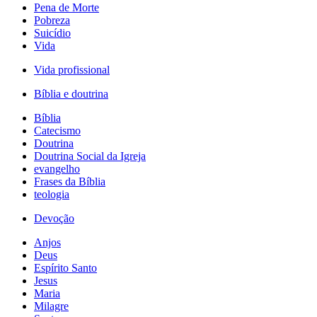
Pena de Morte
Pobreza
Suicídio
Vida
Vida profissional
Bíblia e doutrina
Bíblia
Catecismo
Doutrina
Doutrina Social da Igreja
evangelho
Frases da Bíblia
teologia
Devoção
Anjos
Deus
Espírito Santo
Jesus
Maria
Milagre