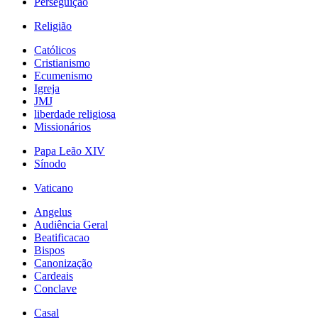
Perseguição
Religião
Católicos
Cristianismo
Ecumenismo
Igreja
JMJ
liberdade religiosa
Missionários
Papa Leão XIV
Sínodo
Vaticano
Angelus
Audiência Geral
Beatificacao
Bispos
Canonização
Cardeais
Conclave
Casal