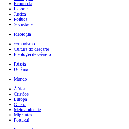
Economia
Esporte
Justiça
Política
Sociedade
Ideologia
comunismo
Cultura do descarte
Ideologia de Gênero
Rússia
Ucrânia
Mundo
África
Cristãos
Europa
Guerra
Meio ambiente
Migrantes
Portugal