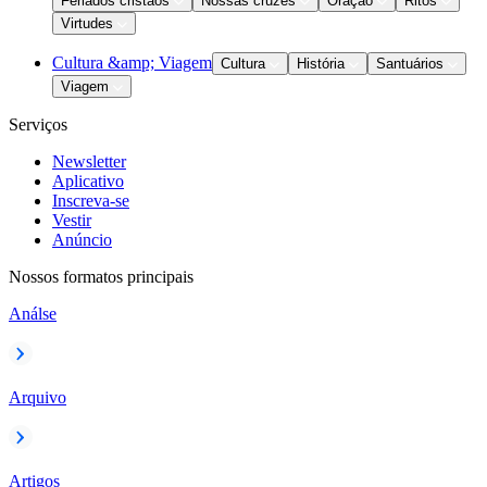
Feriados cristãos
Nossas cruzes
Oração
Ritos
Virtudes
Cultura &amp; Viagem
Cultura
História
Santuários
Viagem
Serviços
Newsletter
Aplicativo
Inscreva-se
Vestir
Anúncio
Nossos formatos principais
Análse
Arquivo
Artigos