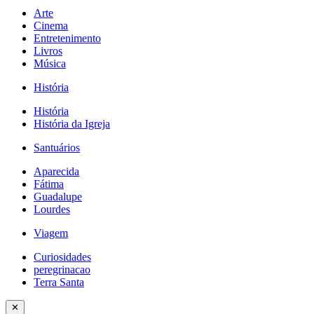
Arte
Cinema
Entretenimento
Livros
Música
História
História
História da Igreja
Santuários
Aparecida
Fátima
Guadalupe
Lourdes
Viagem
Curiosidades
peregrinacao
Terra Santa
✕