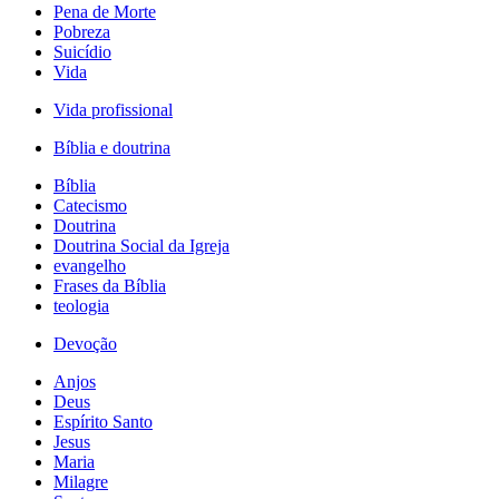
Pena de Morte
Pobreza
Suicídio
Vida
Vida profissional
Bíblia e doutrina
Bíblia
Catecismo
Doutrina
Doutrina Social da Igreja
evangelho
Frases da Bíblia
teologia
Devoção
Anjos
Deus
Espírito Santo
Jesus
Maria
Milagre