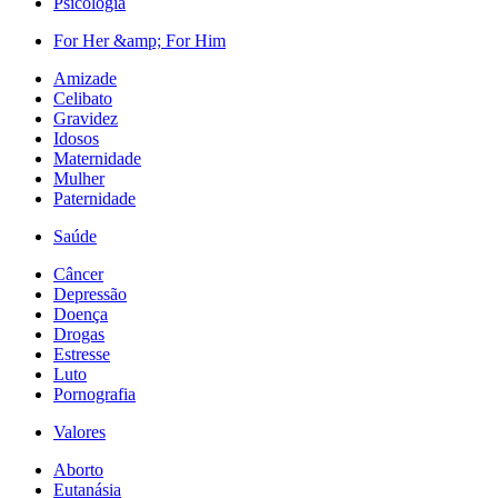
Psicologia
For Her &amp; For Him
Amizade
Celibato
Gravidez
Idosos
Maternidade
Mulher
Paternidade
Saúde
Câncer
Depressão
Doença
Drogas
Estresse
Luto
Pornografia
Valores
Aborto
Eutanásia