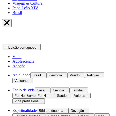
Viagem & Cultura
Papa Leão XIV
Brasil
Edição
portuguese
Vício
Adolescência
Adoção
Atualidade
Brasil
Ideologia
Mundo
Religião
Vaticano
Estilo de vida
Casal
Ciência
Família
For Her &amp; For Him
Saúde
Valores
Vida profissional
Espiritualidade
Bíblia e doutrina
Devoção