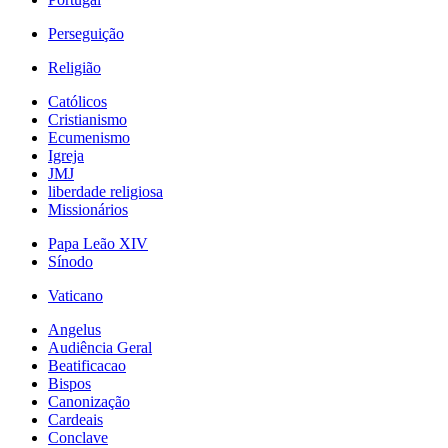
Perseguição
Religião
Católicos
Cristianismo
Ecumenismo
Igreja
JMJ
liberdade religiosa
Missionários
Papa Leão XIV
Sínodo
Vaticano
Angelus
Audiência Geral
Beatificacao
Bispos
Canonização
Cardeais
Conclave