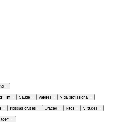
ano
or Him
Saúde
Valores
Vida profissional
s
Nossas cruzes
Oração
Ritos
Virtudes
iagem