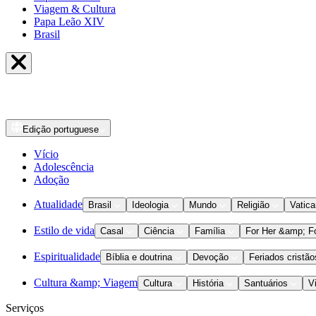
Viagem & Cultura
Papa Leão XIV
Brasil
Edição
portuguese
Vício
Adolescência
Adoção
Atualidade
Brasil
Ideologia
Mundo
Religião
Vatic
Estilo de vida
Casal
Ciência
Família
For Her &amp; F
Espiritualidade
Bíblia e doutrina
Devoção
Feriados cristão
Cultura &amp; Viagem
Cultura
História
Santuários
V
Serviços