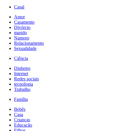
Casal
Amor
Casamento
Divórcio
marido
Namoro
Relacionamento
Sexualidade
Ciência
Dinheiro
Internet
Redes sociais
tecnologia
Trabalho
Família
Bebês
Casa
Crianças
Educação
Filhos