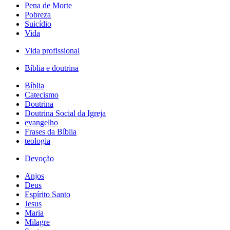
Pena de Morte
Pobreza
Suicídio
Vida
Vida profissional
Bíblia e doutrina
Bíblia
Catecismo
Doutrina
Doutrina Social da Igreja
evangelho
Frases da Bíblia
teologia
Devoção
Anjos
Deus
Espírito Santo
Jesus
Maria
Milagre