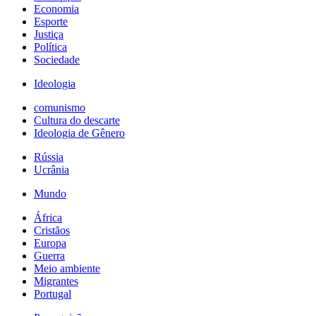
Economia
Esporte
Justiça
Política
Sociedade
Ideologia
comunismo
Cultura do descarte
Ideologia de Gênero
Rússia
Ucrânia
Mundo
África
Cristãos
Europa
Guerra
Meio ambiente
Migrantes
Portugal