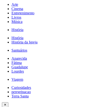
Arte
Cinema
Entretenimento
Livros
Música
História
História
História da Igreja
Santuários
Aparecida
Fátima
Guadalupe
Lourdes
Viagem
Curiosidades
peregrinacao
Terra Santa
✕