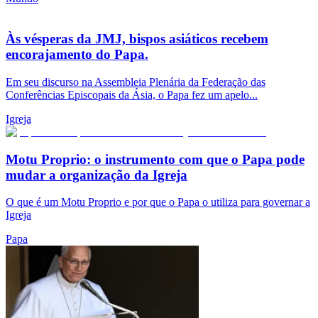
Às vésperas da JMJ, bispos asiáticos recebem
encorajamento do Papa.
Em seu discurso na Assembleia Plenária da Federação das
Conferências Episcopais da Ásia, o Papa fez um apelo...
Igreja
Motu Proprio: o instrumento com que o Papa pode
mudar a organização da Igreja
O que é um Motu Proprio e por que o Papa o utiliza para governar a
Igreja
Papa