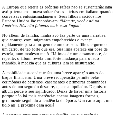
A Europa que rejeita as próprias raízes não se sustentará
Minha
avó paterna costumava soltar frases inteiras em italiano quando
conversava entusiasmadamente. Seus filhos nascidos nos
Estados Unidos lhe recordavam: “
Mamãe, você está na
América. Nós não falamos mais essa língua
“.
No álbum de família, minha avó faz parte de uma narrativa
que começa com imigrantes empobrecidos e avança
rapidamente para a imagem de um dos seus filhos erguendo
um carro, de tão forte que era. Sua irmã aparece em pose de
estrela, num modesto maiô. Há fotos de um casamento e, de
repente, o álbum revela uma forte mudança para o lado
irlandês, à medida que as culturas iam se misturando.
A mobilidade ascendente faz uma breve aparição antes do
baque financeiro. Uma breve recuperação permite belas
cerimônias de batismos, casamentos e primeiras comunhões
antes de um segundo desastre, quase aniquilador. Depois, o
álbum perde o seu significado. Deixa de haver uma história
porque não há mais coerência: apenas imagens formais,
geralmente seguindo a tendência da época. Um carro aqui, um
bolo ali, a próxima casa acolá.
A narrativa terminou porque a família, em sua essência,