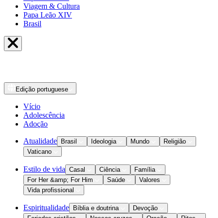
Viagem & Cultura
Papa Leão XIV
Brasil
Edição
portuguese
Vício
Adolescência
Adoção
Atualidade
Brasil
Ideologia
Mundo
Religião
Vaticano
Estilo de vida
Casal
Ciência
Família
For Her &amp; For Him
Saúde
Valores
Vida profissional
Espiritualidade
Bíblia e doutrina
Devoção