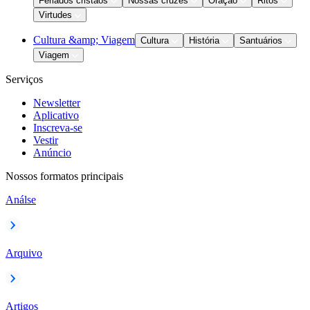
Feriados cristãos
Nossas cruzes
Oração
Ritos
Virtudes
Cultura &amp; Viagem
Cultura
História
Santuários
Viagem
Serviços
Newsletter
Aplicativo
Inscreva-se
Vestir
Anúncio
Nossos formatos principais
Análse
Arquivo
Artigos