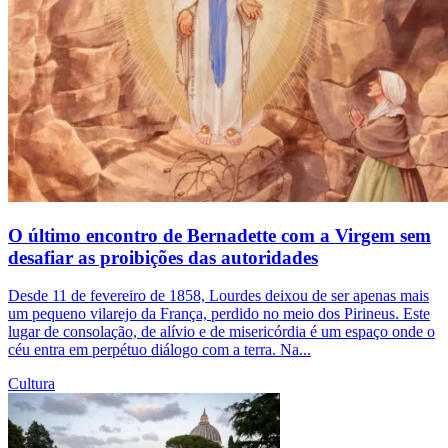
O último encontro de Bernadette com a Virgem sem
desafiar as proibições das autoridades
Desde 11 de fevereiro de 1858, Lourdes deixou de ser apenas mais
um pequeno vilarejo da França, perdido no meio dos Pirineus. Este
lugar de consolação, de alívio e de misericórdia é um espaço onde o
céu entra em perpétuo diálogo com a terra. Na...
Cultura