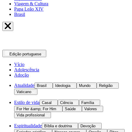
Viagem & Cultura
Papa Leão XIV
Brasil
Edição
portuguese
Vício
Adolescência
Adoção
Atualidade
Brasil
Ideologia
Mundo
Religião
Vaticano
Estilo de vida
Casal
Ciência
Família
For Her &amp; For Him
Saúde
Valores
Vida profissional
Espiritualidade
Bíblia e doutrina
Devoção