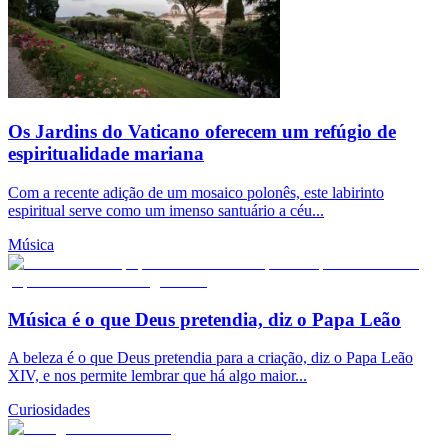
Os Jardins do Vaticano oferecem um refúgio de
espiritualidade mariana
Com a recente adição de um mosaico polonês, este labirinto
espiritual serve como um imenso santuário a céu...
Música
Música é o que Deus pretendia, diz o Papa Leão
A beleza é o que Deus pretendia para a criação, diz o Papa Leão
XIV, e nos permite lembrar que há algo maior...
Curiosidades