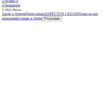
© 2025 Aleteia
Apoie a Aleteia
Quem somos
ASPECTOS LEGAIS
Torne-se um
anunciante
Contate a Aletia
Privacidade