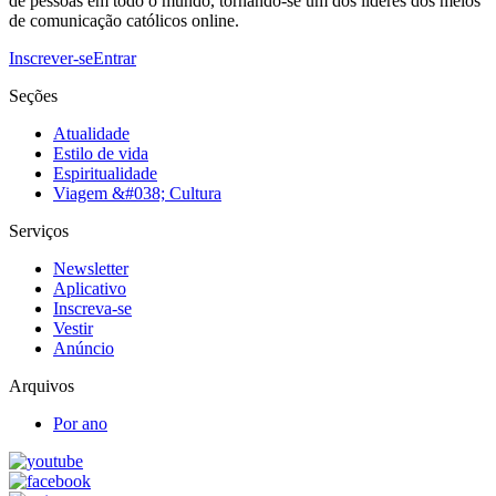
de pessoas em todo o mundo, tornando-se um dos líderes dos meios
de comunicação católicos online.
Inscrever-se
Entrar
Seções
Atualidade
Estilo de vida
Espiritualidade
Viagem &#038; Cultura
Serviços
Newsletter
Aplicativo
Inscreva-se
Vestir
Anúncio
Arquivos
Por ano