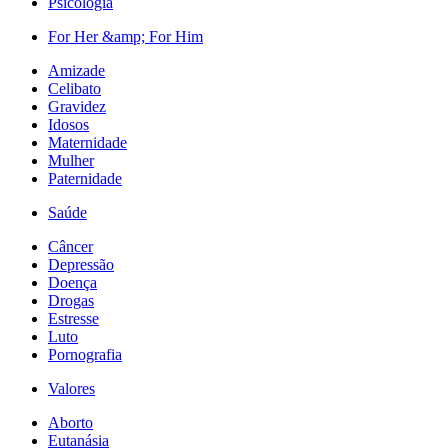
Psicologia
For Her &amp; For Him
Amizade
Celibato
Gravidez
Idosos
Maternidade
Mulher
Paternidade
Saúde
Câncer
Depressão
Doença
Drogas
Estresse
Luto
Pornografia
Valores
Aborto
Eutanásia