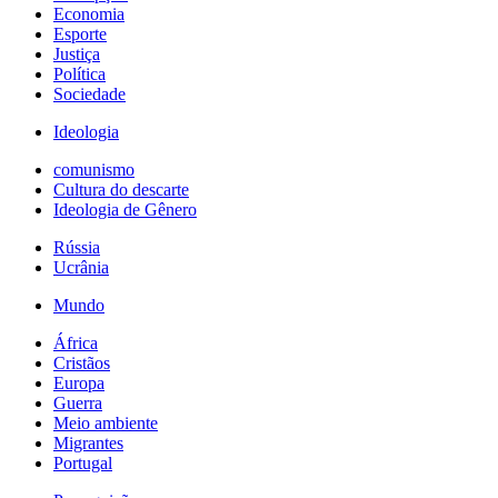
Economia
Esporte
Justiça
Política
Sociedade
Ideologia
comunismo
Cultura do descarte
Ideologia de Gênero
Rússia
Ucrânia
Mundo
África
Cristãos
Europa
Guerra
Meio ambiente
Migrantes
Portugal