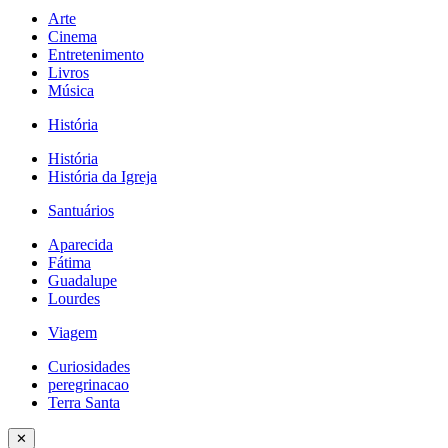
Arte
Cinema
Entretenimento
Livros
Música
História
História
História da Igreja
Santuários
Aparecida
Fátima
Guadalupe
Lourdes
Viagem
Curiosidades
peregrinacao
Terra Santa
✕