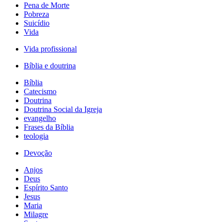
Pena de Morte
Pobreza
Suicídio
Vida
Vida profissional
Bíblia e doutrina
Bíblia
Catecismo
Doutrina
Doutrina Social da Igreja
evangelho
Frases da Bíblia
teologia
Devoção
Anjos
Deus
Espírito Santo
Jesus
Maria
Milagre