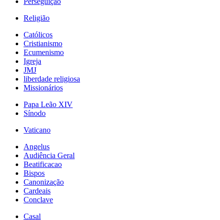
Perseguição
Religião
Católicos
Cristianismo
Ecumenismo
Igreja
JMJ
liberdade religiosa
Missionários
Papa Leão XIV
Sínodo
Vaticano
Angelus
Audiência Geral
Beatificacao
Bispos
Canonização
Cardeais
Conclave
Casal