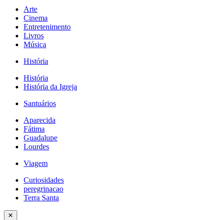
Arte
Cinema
Entretenimento
Livros
Música
História
História
História da Igreja
Santuários
Aparecida
Fátima
Guadalupe
Lourdes
Viagem
Curiosidades
peregrinacao
Terra Santa
✕