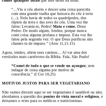
comer qualquer bicho
que lhes desse na telha:
“…Viu o céu aberto e descer uma coisa parecida
com uma grande toalha que baixava do céu à terra
(…). Nela havia de todos os quadrúpedes, dos
répteis da terra e das aves do céu. Uma voz lhe
falou: Levanta-te, Pedro!
Mata e come.
Disse
Pedro: De modo algum, Senhor, porque nunca
comi coisa alguma profana e impura. Esta voz lhe
falou pela segunda vez: O que Deus purificou não
chames tu de impuro
.”
(Atos 11,11-15)
Agora, irmãos, afiem seus caninos… Aí vai uma dos
versículos mais carnívoros da Bíblia. Fala, São Paulo!
“Comei de tudo o que se vende no açougue
, sem
indagar de coisa alguma por motivo de
consciência.” (I Cor 10,25)
MOTIVOS JUSTOS PARA SER VEGETARIANO
Não vamos discutir aqui se ser vegetariano é saudável ou não;
abordamos a questão dos
pontos de vista moral e religioso
, e
deixamos o resto para os médicos e nutricionistas.