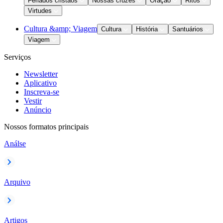
Feriados cristãos
Nossas cruzes
Oração
Ritos
Virtudes
Cultura &amp; Viagem
Cultura
História
Santuários
Viagem
Serviços
Newsletter
Aplicativo
Inscreva-se
Vestir
Anúncio
Nossos formatos principais
Análse
Arquivo
Artigos