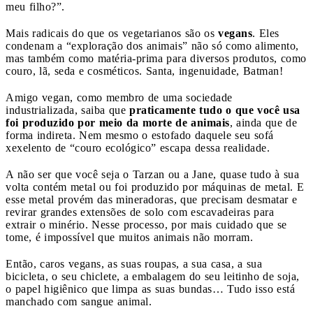
meu filho?”.
Mais radicais do que os vegetarianos são os
vegans
. Eles
condenam a “exploração dos animais” não só como alimento,
mas também como matéria-prima para diversos produtos, como
couro, lã, seda e cosméticos. Santa, ingenuidade, Batman!
Amigo vegan, como membro de uma sociedade
industrializada, saiba que
praticamente tudo o que você usa
foi produzido por meio da morte de animais
, ainda que de
forma indireta. Nem mesmo o estofado daquele seu sofá
xexelento de “couro ecológico” escapa dessa realidade.
A não ser que você seja o Tarzan ou a Jane, quase tudo à sua
volta contém metal ou foi produzido por máquinas de metal. E
esse metal provém das mineradoras, que precisam desmatar e
revirar grandes extensões de solo com escavadeiras para
extrair o minério. Nesse processo, por mais cuidado que se
tome, é impossível que muitos animais não morram.
Então, caros vegans, as suas roupas, a sua casa, a sua
bicicleta, o seu chiclete, a embalagem do seu leitinho de soja,
o papel higiênico que limpa as suas bundas… Tudo isso está
manchado com sangue animal.