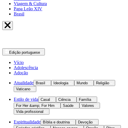
Viagem & Cultura
Papa Leão XIV
Brasil
Edição
portuguese
Vício
Adolescência
Adoção
Atualidade
Brasil
Ideologia
Mundo
Religião
Vaticano
Estilo de vida
Casal
Ciência
Família
For Her &amp; For Him
Saúde
Valores
Vida profissional
Espiritualidade
Bíblia e doutrina
Devoção