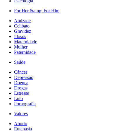
Psicologia
For Her &amp; For Him
Amizade
Celibato
Gravidez
Idosos
Maternidade
Mulher
Paternidade
Saúde
Câncer
Depressão
Doença
Drogas
Estresse
Luto
Pornografia
Valores
Aborto
Eutanásia