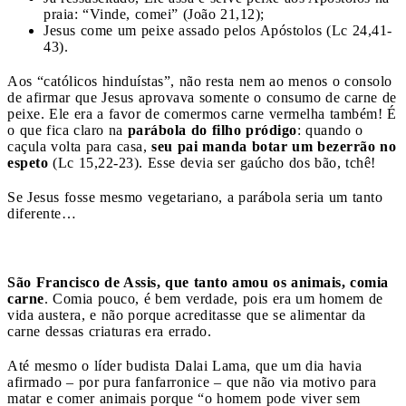
praia: “Vinde, comei” (João 21,12);
Jesus come um peixe assado pelos Apóstolos (Lc 24,41-
43).
Aos “católicos hinduístas”, não resta nem ao menos o consolo
de afirmar que Jesus aprovava somente o consumo de carne de
peixe. Ele era a favor de comermos carne vermelha também! É
o que fica claro na
parábola do filho pródigo
: quando o
caçula volta para casa,
seu pai
manda botar um bezerrão no
espeto
(Lc 15,22-23). Esse devia ser gaúcho dos bão, tchê!
Se Jesus fosse mesmo vegetariano, a parábola seria um tanto
diferente…
São Francisco de Assis, que tanto amou os animais, comia
carne
. Comia pouco, é bem verdade, pois era um homem de
vida austera, e não porque acreditasse que se alimentar da
carne dessas criaturas era errado.
Até mesmo o líder budista Dalai Lama, que um dia havia
afirmado – por pura fanfarronice – que não via motivo para
matar e comer animais porque “o homem pode viver sem