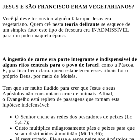
JESUS E SÃO FRANCISCO ERAM VEGETARIANOS?
Você já deve ter ouvido alguém falar que Jesus era
vegetariano. Quem crê nesta
teoria delirante
se esquece de
um simples fato: este tipo de frescura era INADMISSÍVEL
para um judeu naquela época.
A ingestão de carne era parte integrante e indispensável de
alguns ritos centrais para o povo de Israel
, como a Páscoa.
E, pra ficar bem claro: quem estabeleceu esses rituais foi o
próprio Deus, por meio de Moisés.
Tem que ser muito iludido para crer que Jesus e seus
Apóstolos não consumiam carne de animais. Afinal,
o Evangelho está repleto de passagens que tornam esta
hipótese indefensável:
O Senhor enche as redes dos pescadores de peixes (Lc
5,4-7);
Cristo multiplica milagrosamente pães e peixes para que
sejam distribuídos à multidão (Mt 15,36);
Já ressuscitado, Ele assa e serve peixe aos Apóstolos na