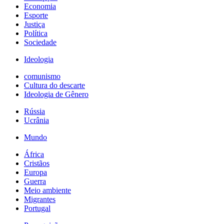
Economia
Esporte
Justiça
Política
Sociedade
Ideologia
comunismo
Cultura do descarte
Ideologia de Gênero
Rússia
Ucrânia
Mundo
África
Cristãos
Europa
Guerra
Meio ambiente
Migrantes
Portugal