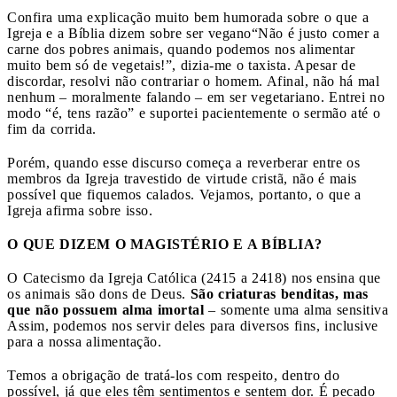
Confira uma explicação muito bem humorada sobre o que a
Igreja e a Bíblia dizem sobre ser vegano
“Não é justo comer a
carne dos pobres animais, quando podemos nos alimentar
muito bem só de vegetais!”, dizia-me o taxista. Apesar de
discordar, resolvi não contrariar o homem. Afinal, não há mal
nenhum – moralmente falando – em ser vegetariano. Entrei no
modo “é, tens razão” e suportei pacientemente o sermão até o
fim da corrida.
Porém, quando esse discurso começa a reverberar entre os
membros da Igreja travestido de virtude cristã, não é mais
possível que fiquemos calados. Vejamos, portanto, o que a
Igreja afirma sobre isso.
O QUE DIZEM O MAGISTÉRIO E A BÍBLIA?
O Catecismo da Igreja Católica (2415 a 2418) nos ensina que
os animais são dons de Deus.
São criaturas benditas, mas
que não possuem alma imortal
– somente uma alma sensitiva
Assim, podemos nos servir deles para diversos fins, inclusive
para a nossa alimentação.
Temos a obrigação de tratá-los com respeito, dentro do
possível, já que eles têm sentimentos e sentem dor. É pecado