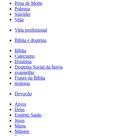
Pena de Morte
Pobreza
Suicídio
Vida
Vida profissional
Bíblia e doutrina
Bíblia
Catecismo
Doutrina
Doutrina Social da Igreja
evangelho
Frases da Bíblia
teologia
Devoção
Anjos
Deus
Espírito Santo
Jesus
Maria
Milagre