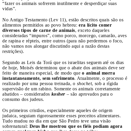
“fazer os animais sofrerem inutilmente e desperdiçar suas
vidas”.
No Antigo Testamento (Lev 11), estão descritos quais são os
alimentos permitidos ao povo hebreu:
era lícito comer
diversos tipos de carne de animais
, exceto daqueles
consideradas “impuros”, como porco, morcego, camarão, aves
de rapina e répteis, entre outros (para não perdermos o foco,
não vamos nos alongar discutindo aqui a razão destas
restrições).
Segundo as Leis da Torá que os israelitas seguem até os dias
de hoje, Moisés determinou que o abate dos animais deve ser
feito de maneira especial, de modo que
o animal morra
instantaneamente, sem sofrimento
. Atualmente, o processo é
realizado por uma pessoa treinada, o
shochet
, sob a rígida
supervisão de um rabino. Somente os animais corretamente
abatidos – considerados
kosher
– são aprovados para o
consumo dos judeus.
Os primeiros cristãos, especialmente aqueles de origem
judaica, seguiam rigorosamente esses preceitos alimentares.
Tudo mudou no dia em que São Pedro teve uma visão
sobrenatural:
Deus lhe mostrou que
os fiéis podiam agora