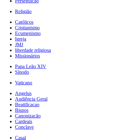
Perseguição
Religião
Católicos
Cristianismo
Ecumenismo
Igreja
JMJ
liberdade religiosa
Missionários
Papa Leão XIV
Sínodo
Vaticano
Angelus
Audiência Geral
Beatificacao
Bispos
Canonização
Cardeais
Conclave
Casal