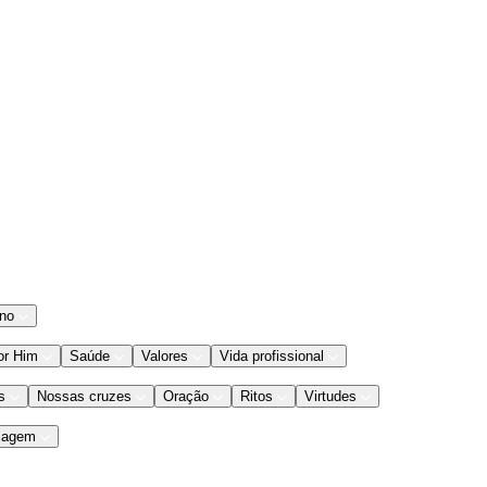
ano
or Him
Saúde
Valores
Vida profissional
s
Nossas cruzes
Oração
Ritos
Virtudes
iagem