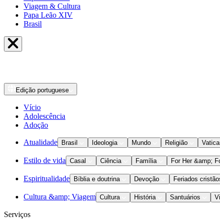
Viagem & Cultura
Papa Leão XIV
Brasil
Edição
portuguese
Vício
Adolescência
Adoção
Atualidade
Brasil
Ideologia
Mundo
Religião
Vatic
Estilo de vida
Casal
Ciência
Família
For Her &amp; F
Espiritualidade
Bíblia e doutrina
Devoção
Feriados cristão
Cultura &amp; Viagem
Cultura
História
Santuários
V
Serviços