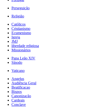
Perseguição
Religião
Católicos
Cristianismo
Ecumenismo
Igreja
JMJ
liberdade religiosa
Missionários
Papa Leão XIV
Sínodo
Vaticano
Angelus
Audiência Geral
Beatificacao
Bispos
Canonização
Cardeais
Conclave