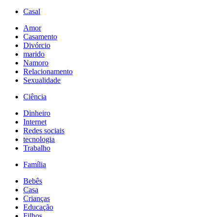
Casal
Amor
Casamento
Divórcio
marido
Namoro
Relacionamento
Sexualidade
Ciência
Dinheiro
Internet
Redes sociais
tecnologia
Trabalho
Família
Bebês
Casa
Crianças
Educação
Filhos