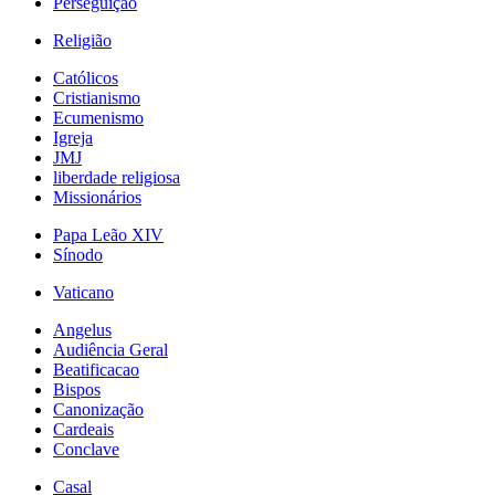
Perseguição
Religião
Católicos
Cristianismo
Ecumenismo
Igreja
JMJ
liberdade religiosa
Missionários
Papa Leão XIV
Sínodo
Vaticano
Angelus
Audiência Geral
Beatificacao
Bispos
Canonização
Cardeais
Conclave
Casal