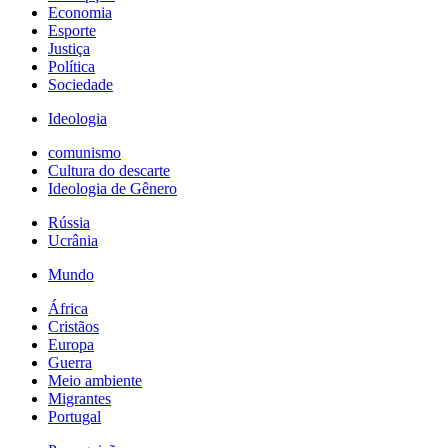
Economia
Esporte
Justiça
Política
Sociedade
Ideologia
comunismo
Cultura do descarte
Ideologia de Gênero
Rússia
Ucrânia
Mundo
África
Cristãos
Europa
Guerra
Meio ambiente
Migrantes
Portugal