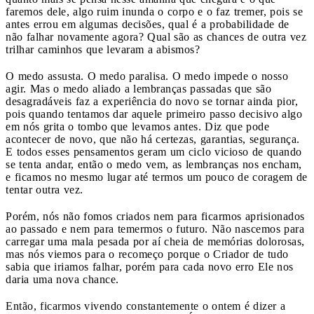
faremos dele, algo ruim inunda o corpo e o faz tremer, pois se
antes errou em algumas decisões, qual é a probabilidade de
não falhar novamente agora? Qual são as chances de outra vez
trilhar caminhos que levaram a abismos?
O medo assusta. O medo paralisa. O medo impede o nosso
agir. Mas o medo aliado a lembranças passadas que são
desagradáveis faz a experiência do novo se tornar ainda pior,
pois quando tentamos dar aquele primeiro passo decisivo algo
em nós grita o tombo que levamos antes. Diz que pode
acontecer de novo, que não há certezas, garantias, segurança.
E todos esses pensamentos geram um ciclo vicioso de quando
se tenta andar, então o medo vem, as lembranças nos encham,
e ficamos no mesmo lugar até termos um pouco de coragem de
tentar outra vez.
Porém, nós não fomos criados nem para ficarmos aprisionados
ao passado e nem para temermos o futuro. Não nascemos para
carregar uma mala pesada por aí cheia de memórias dolorosas,
mas nós viemos para o recomeço porque o Criador de tudo
sabia que iriamos falhar, porém para cada novo erro Ele nos
daria uma nova chance.
Então, ficarmos vivendo constantemente o ontem é dizer a