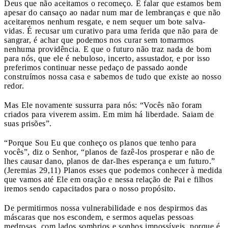
Deus que não aceitamos o recomeço. É falar que estamos bem
apesar do cansaço ao nadar num mar de lembranças e que não
aceitaremos nenhum resgate, e nem sequer um bote salva-
vidas. É recusar um curativo para uma ferida que não para de
sangrar, é achar que podemos nos curar sem tomarmos
nenhuma providência. E que o futuro não traz nada de bom
para nós, que ele é nebuloso, incerto, assustador, e por isso
preferimos continuar nesse pedaço de passado aonde
construímos nossa casa e sabemos de tudo que existe ao nosso
redor.
Mas Ele novamente sussurra para nós: “Vocês não foram
criados para viverem assim. Em mim há liberdade. Saiam de
suas prisões”.
“Porque Sou Eu que conheço os planos que tenho para
vocês”, diz o Senhor, “planos de fazê-los prosperar e não de
lhes causar dano, planos de dar-lhes esperança e um futuro.”
(Jeremias 29,11) Planos esses que podemos conhecer à medida
que vamos até Ele em oração e nessa relação de Pai e filhos
iremos sendo capacitados para o nosso propósito.
De permitirmos nossa vulnerabilidade e nos despirmos das
máscaras que nos escondem, e sermos aquelas pessoas
medrosas, com lados sombrios e sonhos impossíveis, porque é