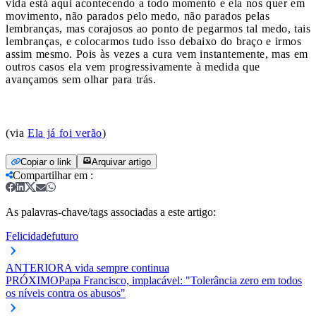
vida está aqui acontecendo a todo momento e ela nos quer em
movimento, não parados pelo medo, não parados pelas
lembranças, mas corajosos ao ponto de pegarmos tal medo, tais
lembranças, e colocarmos tudo isso debaixo do braço e irmos
assim mesmo. Pois às vezes a cura vem instantemente, mas em
outros casos ela vem progressivamente à medida que
avançamos sem olhar para trás.
(via
Ela já foi verão
)
Copiar o link
Arquivar artigo
Compartilhar em
:
As palavras-chave/tags associadas a este artigo:
Felicidade
futuro
ANTERIOR
A vida sempre continua
PRÓXIMO
Papa Francisco, implacável: "Tolerância zero em todos
os níveis contra os abusos"