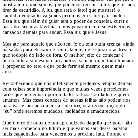
mostrando o que somos que podemos receber a luz que irá nos
tirar da escuridão. A luz que será o farol que mostrará o
caminho enquanto vagamos perdidos em saber para onde ir.
Essa luz que além de guiar tem o poder de consolar, curar o
passado, secar as lágrimas e nos pegar no colo se estivermos
cansados demais para andar. Essa luz que é Jesus.
Mas até para aquele que não tem fé ou tem outra crença, ainda
há saídas para ele sair de seu calabouço e respirar o ar fresco
que rodopia do lado de fora. O melhor jeito de começar é
perdoando a si mesmo e aos outros, sabendo que todo humano
é propenso ao erro e que pode ferir até mesmo quem mais
ama.
Reconhecendo que nós infelizmente perdemos tempos demais
com coisas sem importância e que muitas vezes percebemos
tarde que perdemos oportunidades valiosas ao lado de quem
amamos. Mas essas certezas de nossas falhas não podem nos
paralisar e sim nos empurrar em direção à reconstrução do
“eu” onde seremos mudados, moldados e amadurecidos.
Que o erro de ontem é um aprendizado daquilo que pode não
ser mais cometido no futuro e que vamos sair dessa batalha
mais capacitados para vencermos a próxima luta. Porque a