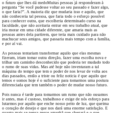
o futuro que lhes dá medo
Muitas pessoas já responderam à
pergunta “Se você pudesse voltar ao seu passado e fazer algo,
o que faria?”. A maioria diz que mudaria isso e aquilo, que
não conheceria tal pessoa, que faria todo o esforço possível
para conhecer outra, que escolheria determinado curso na
faculdade, que não aceitaria entrar em seu trabalho atual, que
iria morar em uma cidade diferente, que amaria mais as
pessoas antes dela partirem, que teria mais cuidado para não
machucar seus amigos, que passaria mais tempo com a família,
e por aí vai.
As pessoas tentariam transformar aquilo que elas mesmas
fizeram, iriam tomar outra direção, fazer uma escolha nova e
trilhar um caminho desconhecido que poderia ter mudado todo
o rumo de suas vidas. Mas até hoje não inventaram a tal
máquina do tempo que tem o poder de nos levar de volta aos
dias passados, então a triste ou feliz noticia é que aquilo que
temos e somos hoje é o suficiente para tomarmos uma postura
diferenciada que tem também o poder de mudar nosso futuro.
Pois nunca é tarde para tomarmos um rumo que não ousamos
ir antes, mas é custoso, trabalhoso e exige de nós esforço para
lutarmos por aquilo que enche nosso peito de luz, que queima
o coração de desejo e que nos dará uma enorme satisfação. E
quanto mais se pensa nesse amanhã que chegará e o que