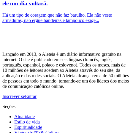
ele um dia voltará.
Há um tipo de coragem que não faz barulho. Ela não veste
armaduras, não ergue bandeiras e tampouco exige...
Lançado em 2013, o Aleteia é um diário informativo gratuito na
internet. O site é publicado em seis línguas (francês, inglês,
português, espanhol, polaco e esloveno). Todos os meses, mais de
10 milhões de leitores acedem ao Aleteia através do seu site, da
aplicação e das redes sociais. O Aleteia alcança cerca de 50 milhões
de pessoas em todo o mundo, tornando-se um dos líderes dos meios
de comunicação católicos online.
Inscrever-se
Entrar
Seções
Atualidade
Estilo de vida
Espiritualidade
Viagem &#038; Cultura