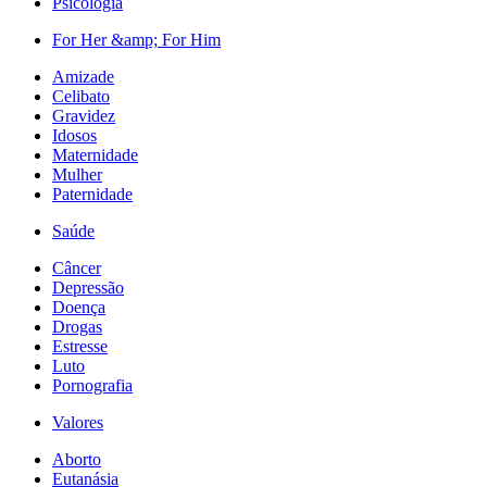
Psicologia
For Her &amp; For Him
Amizade
Celibato
Gravidez
Idosos
Maternidade
Mulher
Paternidade
Saúde
Câncer
Depressão
Doença
Drogas
Estresse
Luto
Pornografia
Valores
Aborto
Eutanásia