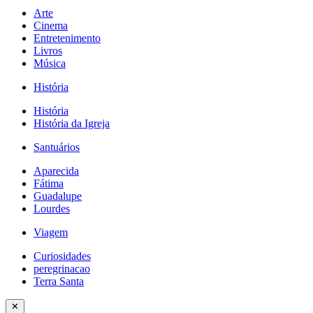
Arte
Cinema
Entretenimento
Livros
Música
História
História
História da Igreja
Santuários
Aparecida
Fátima
Guadalupe
Lourdes
Viagem
Curiosidades
peregrinacao
Terra Santa
✕