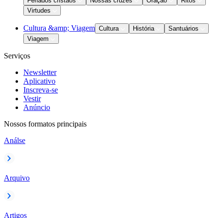
Feriados cristãos
Nossas cruzes
Oração
Ritos
Virtudes
Cultura &amp; Viagem
Cultura
História
Santuários
Viagem
Serviços
Newsletter
Aplicativo
Inscreva-se
Vestir
Anúncio
Nossos formatos principais
Análse
Arquivo
Artigos