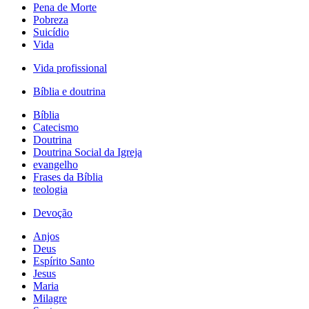
Pena de Morte
Pobreza
Suicídio
Vida
Vida profissional
Bíblia e doutrina
Bíblia
Catecismo
Doutrina
Doutrina Social da Igreja
evangelho
Frases da Bíblia
teologia
Devoção
Anjos
Deus
Espírito Santo
Jesus
Maria
Milagre