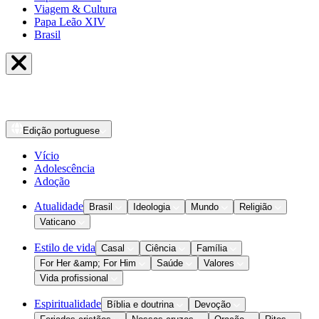
Viagem & Cultura
Papa Leão XIV
Brasil
Edição
portuguese
Vício
Adolescência
Adoção
Atualidade
Brasil
Ideologia
Mundo
Religião
Vaticano
Estilo de vida
Casal
Ciência
Família
For Her &amp; For Him
Saúde
Valores
Vida profissional
Espiritualidade
Bíblia e doutrina
Devoção