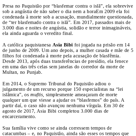
Presa no Paquistão por “blasfemar contra o islã”, ela sobrevive
sob a angústia de não saber o dia nem a hora
Em 2009 ela foi
condenada à morte sob a acusação, mundialmente questionada,
de “ter blasfemado contra o islã”. Em 2017, passados mais de
3.000 dias e noites de angústia, solidão e terror inimagináveis,
ela ainda aguarda o veredito final.
A católica paquistanesa
Asia Bibi
foi jogada na prisão em 14
de junho de 2009. Um ano depois, a mulher casada e mãe de 5
filhos foi condenada à morte pela acusação de blasfêmia.
Desde 2013, após duas transferências de presídio, ela fenece
em uma das três celas sem janelas do corredor da morte de
Multan, no Punjab.
Em 2014, o Supremo Tribunal do Paquistão adiou o
julgamento de um recurso porque 150 especialistas na “lei
islâmica”, os
muftis,
simplesmente ameaçaram de morte
qualquer um que viesse a ajudar os “blasfemos” do país. A
partir daí, o caso não avançou nenhuma vírgula. Em 30 de
agosto de 2017, Asia Bibi completou 3.000 dias de
encarceramento.
Sua família vive como se ainda corressem tempos de
catacumbas – e, no Paquistão, ainda são esses os tempos que