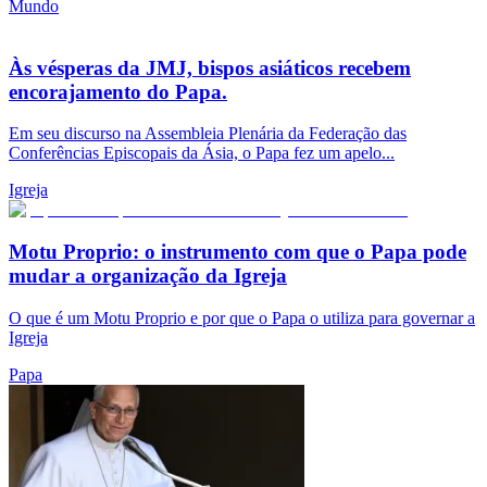
Mundo
Às vésperas da JMJ, bispos asiáticos recebem
encorajamento do Papa.
Em seu discurso na Assembleia Plenária da Federação das
Conferências Episcopais da Ásia, o Papa fez um apelo...
Igreja
Motu Proprio: o instrumento com que o Papa pode
mudar a organização da Igreja
O que é um Motu Proprio e por que o Papa o utiliza para governar a
Igreja
Papa