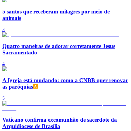
5 santos que receberam milagres por meio de
animais
3
Quatro maneiras de adorar corretamente Jesus
Sacramentado
4
A Igreja está mudando: como a CNBB quer renovar
as paróquias
5
Vaticano confirma excomunhão de sacerdote da
Arquidiocese de Brasília