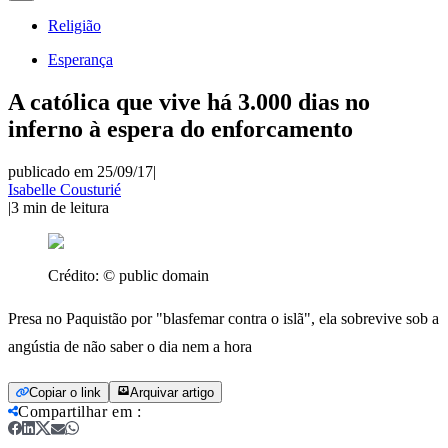
Religião
Esperança
A católica que vive há 3.000 dias no
inferno à espera do enforcamento
publicado em 25/09/17
|
Isabelle Cousturié
|
3
min de leitura
Crédito:
© public domain
Presa no Paquistão por "blasfemar contra o islã", ela sobrevive sob a
angústia de não saber o dia nem a hora
Copiar o link
Arquivar artigo
Compartilhar em
: