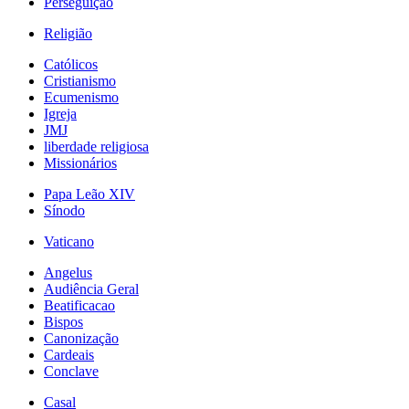
Perseguição
Religião
Católicos
Cristianismo
Ecumenismo
Igreja
JMJ
liberdade religiosa
Missionários
Papa Leão XIV
Sínodo
Vaticano
Angelus
Audiência Geral
Beatificacao
Bispos
Canonização
Cardeais
Conclave
Casal