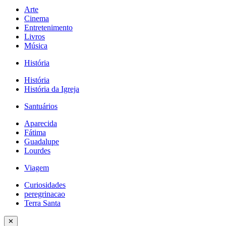
Arte
Cinema
Entretenimento
Livros
Música
História
História
História da Igreja
Santuários
Aparecida
Fátima
Guadalupe
Lourdes
Viagem
Curiosidades
peregrinacao
Terra Santa
✕