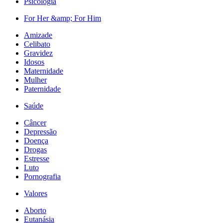
Psicologia
For Her &amp; For Him
Amizade
Celibato
Gravidez
Idosos
Maternidade
Mulher
Paternidade
Saúde
Câncer
Depressão
Doença
Drogas
Estresse
Luto
Pornografia
Valores
Aborto
Eutanásia