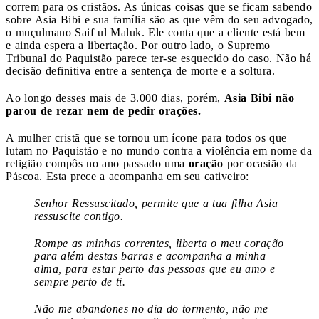
correm para os cristãos. As únicas coisas que se ficam sabendo
sobre Asia Bibi e sua família são as que vêm do seu advogado,
o muçulmano Saif ul Maluk. Ele conta que a cliente está bem
e ainda espera a libertação. Por outro lado, o Supremo
Tribunal do Paquistão parece ter-se esquecido do caso. Não há
decisão definitiva entre a sentença de morte e a soltura.
Ao longo desses mais de 3.000 dias, porém,
Asia Bibi não
parou de rezar nem de pedir orações.
A mulher cristã que se tornou um ícone para todos os que
lutam no Paquistão e no mundo contra a violência em nome da
religião compôs no ano passado uma
oração
por ocasião da
Páscoa. Esta prece a acompanha em seu cativeiro:
Senhor Ressuscitado,
permite que a tua filha Asia
ressuscite contigo.
Rompe as minhas correntes, liberta o meu coração
para além destas barras e acompanha a minha
alma, para estar perto das pessoas que eu amo e
sempre perto de ti.
Não me abandones no dia do tormento, não me