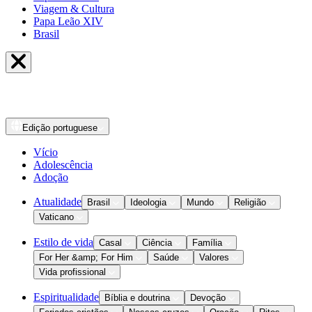
Viagem & Cultura
Papa Leão XIV
Brasil
Edição
portuguese
Vício
Adolescência
Adoção
Atualidade
Brasil
Ideologia
Mundo
Religião
Vaticano
Estilo de vida
Casal
Ciência
Família
For Her &amp; For Him
Saúde
Valores
Vida profissional
Espiritualidade
Bíblia e doutrina
Devoção