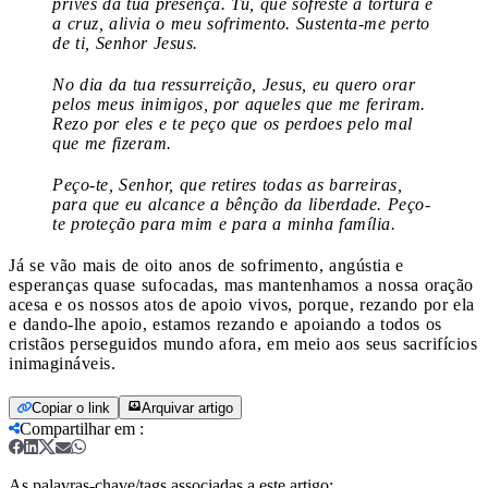
prives da tua presença. Tu, que sofreste a tortura e
a cruz, alivia o meu sofrimento. Sustenta-me perto
de ti, Senhor Jesus.
No dia da tua ressurreição, Jesus, eu quero orar
pelos meus inimigos, por aqueles que me feriram.
Rezo por eles e te peço que os perdoes pelo mal
que me fizeram.
Peço-te, Senhor, que retires todas as barreiras,
para que eu alcance a bênção da liberdade. Peço-
te proteção para mim e para a minha família.
Já se vão mais de oito anos de sofrimento, angústia e
esperanças quase sufocadas, mas mantenhamos a nossa oração
acesa e os nossos atos de apoio vivos, porque, rezando por ela
e dando-lhe apoio, estamos rezando e apoiando a todos os
cristãos perseguidos mundo afora, em meio aos seus sacrifícios
inimagináveis.
Copiar o link
Arquivar artigo
Compartilhar em
:
As palavras-chave/tags associadas a este artigo: