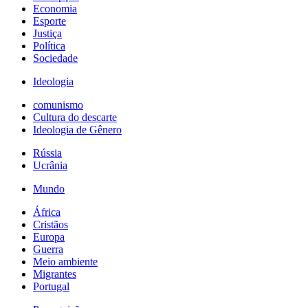
Economia
Esporte
Justiça
Política
Sociedade
Ideologia
comunismo
Cultura do descarte
Ideologia de Gênero
Rússia
Ucrânia
Mundo
África
Cristãos
Europa
Guerra
Meio ambiente
Migrantes
Portugal