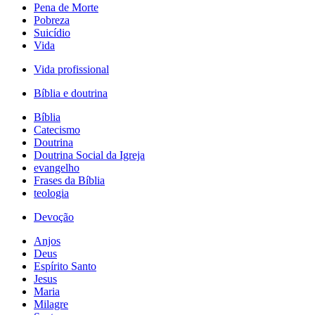
Pena de Morte
Pobreza
Suicídio
Vida
Vida profissional
Bíblia e doutrina
Bíblia
Catecismo
Doutrina
Doutrina Social da Igreja
evangelho
Frases da Bíblia
teologia
Devoção
Anjos
Deus
Espírito Santo
Jesus
Maria
Milagre