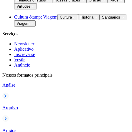
Feriados cristãos
Nossas cruzes
Oração
Ritos
Virtudes
Cultura &amp; Viagem
Cultura
História
Santuários
Viagem
Serviços
Newsletter
Aplicativo
Inscreva-se
Vestir
Anúncio
Nossos formatos principais
Análse
Arquivo
Artigos