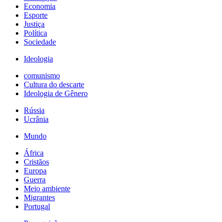
Economia
Esporte
Justiça
Política
Sociedade
Ideologia
comunismo
Cultura do descarte
Ideologia de Gênero
Rússia
Ucrânia
Mundo
África
Cristãos
Europa
Guerra
Meio ambiente
Migrantes
Portugal