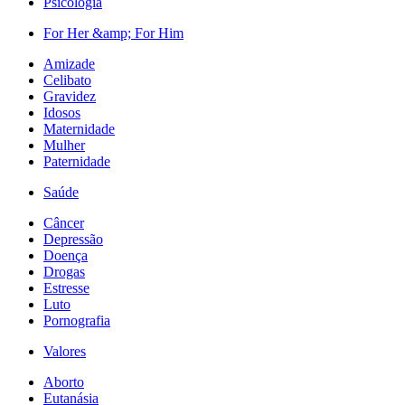
Psicologia
For Her &amp; For Him
Amizade
Celibato
Gravidez
Idosos
Maternidade
Mulher
Paternidade
Saúde
Câncer
Depressão
Doença
Drogas
Estresse
Luto
Pornografia
Valores
Aborto
Eutanásia