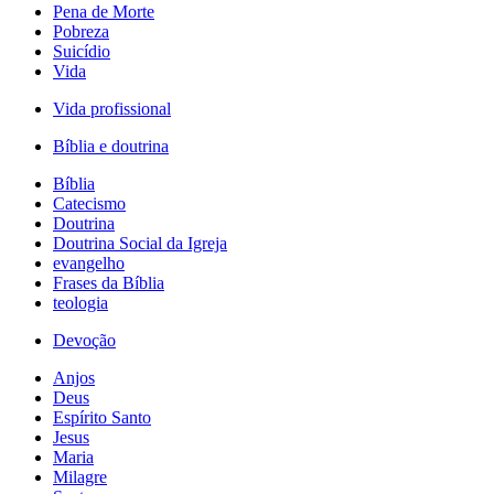
Pena de Morte
Pobreza
Suicídio
Vida
Vida profissional
Bíblia e doutrina
Bíblia
Catecismo
Doutrina
Doutrina Social da Igreja
evangelho
Frases da Bíblia
teologia
Devoção
Anjos
Deus
Espírito Santo
Jesus
Maria
Milagre