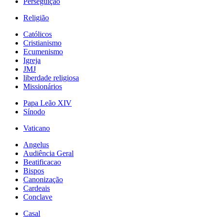
Perseguição
Religião
Católicos
Cristianismo
Ecumenismo
Igreja
JMJ
liberdade religiosa
Missionários
Papa Leão XIV
Sínodo
Vaticano
Angelus
Audiência Geral
Beatificacao
Bispos
Canonização
Cardeais
Conclave
Casal