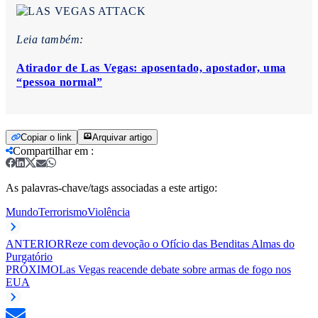
Leia também:
Atirador de Las Vegas: aposentado, apostador, uma
“pessoa normal”
Copiar o link
Arquivar artigo
Compartilhar em
:
As palavras-chave/tags associadas a este artigo:
Mundo
Terrorismo
Violência
ANTERIOR
Reze com devoção o Ofício das Benditas Almas do
Purgatório
PRÓXIMO
Las Vegas reacende debate sobre armas de fogo nos
EUA