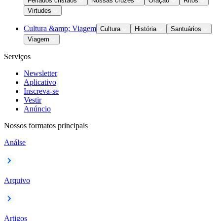
Feriados cristãos
Nossas cruzes
Oração
Ritos
Virtudes
Cultura &amp; Viagem
Cultura
História
Santuários
Viagem
Serviços
Newsletter
Aplicativo
Inscreva-se
Vestir
Anúncio
Nossos formatos principais
Análse
Arquivo
Artigos