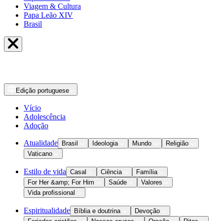
Viagem & Cultura
Papa Leão XIV
Brasil
Edição
portuguese
Vício
Adolescência
Adoção
Atualidade
Brasil
Ideologia
Mundo
Religião
Vaticano
Estilo de vida
Casal
Ciência
Família
For Her &amp; For Him
Saúde
Valores
Vida profissional
Espiritualidade
Bíblia e doutrina
Devoção