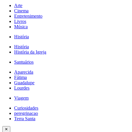
Arte
Cinema
Entretenimento
Livros
Música
História
História
História da Igreja
Santuários
Aparecida
Fátima
Guadalupe
Lourdes
Viagem
Curiosidades
peregrinacao
Terra Santa
✕