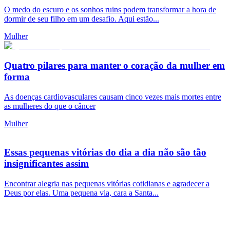
O medo do escuro e os sonhos ruins podem transformar a hora de
dormir de seu filho em um desafio. Aqui estão...
Mulher
Quatro pilares para manter o coração da mulher em
forma
As doenças cardiovasculares causam cinco vezes mais mortes entre
as mulheres do que o câncer
Mulher
Essas pequenas vitórias do dia a dia não são tão
insignificantes assim
Encontrar alegria nas pequenas vitórias cotidianas e agradecer a
Deus por elas. Uma pequena via, cara a Santa...