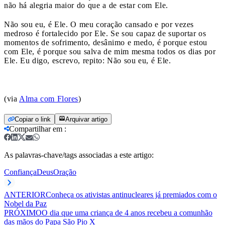
não há alegria maior do que a de estar com Ele.
Não sou eu, é Ele. O meu coração cansado e por vezes
medroso é fortalecido por Ele. Se sou capaz de suportar os
momentos de sofrimento, desânimo e medo, é porque estou
com Ele, é porque sou salva de mim mesma todos os dias por
Ele. Eu digo, escrevo, repito: Não sou eu, é Ele.
(via
Alma com Flores
)
Copiar o link
Arquivar artigo
Compartilhar em
:
As palavras-chave/tags associadas a este artigo:
Confiança
Deus
Oração
ANTERIOR
Conheça os ativistas antinucleares já premiados com o
Nobel da Paz
PRÓXIMO
O dia que uma criança de 4 anos recebeu a comunhão
das mãos do Papa São Pio X