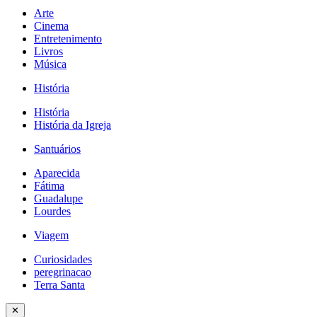
Arte
Cinema
Entretenimento
Livros
Música
História
História
História da Igreja
Santuários
Aparecida
Fátima
Guadalupe
Lourdes
Viagem
Curiosidades
peregrinacao
Terra Santa
✕