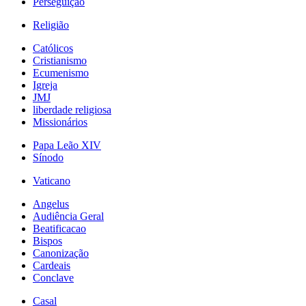
Perseguição
Religião
Católicos
Cristianismo
Ecumenismo
Igreja
JMJ
liberdade religiosa
Missionários
Papa Leão XIV
Sínodo
Vaticano
Angelus
Audiência Geral
Beatificacao
Bispos
Canonização
Cardeais
Conclave
Casal