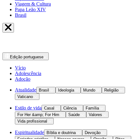
Viagem & Cultura
Papa Leão XIV
Brasil
Edição
portuguese
Vício
Adolescência
Adoção
Atualidade
Brasil
Ideologia
Mundo
Religião
Vaticano
Estilo de vida
Casal
Ciência
Família
For Her &amp; For Him
Saúde
Valores
Vida profissional
Espiritualidade
Bíblia e doutrina
Devoção