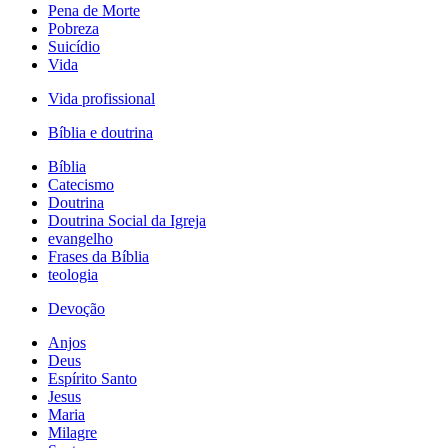
Pena de Morte
Pobreza
Suicídio
Vida
Vida profissional
Bíblia e doutrina
Bíblia
Catecismo
Doutrina
Doutrina Social da Igreja
evangelho
Frases da Bíblia
teologia
Devoção
Anjos
Deus
Espírito Santo
Jesus
Maria
Milagre