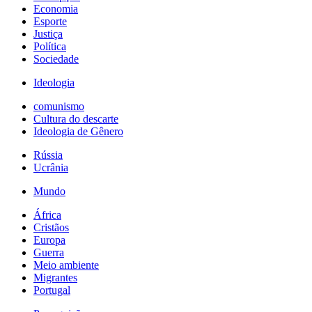
Economia
Esporte
Justiça
Política
Sociedade
Ideologia
comunismo
Cultura do descarte
Ideologia de Gênero
Rússia
Ucrânia
Mundo
África
Cristãos
Europa
Guerra
Meio ambiente
Migrantes
Portugal