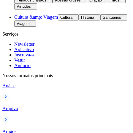
Feriados cristãos
Nossas cruzes
Oração
Ritos
Virtudes
Cultura &amp; Viagem
Cultura
História
Santuários
Viagem
Serviços
Newsletter
Aplicativo
Inscreva-se
Vestir
Anúncio
Nossos formatos principais
Análse
Arquivo
Artigos