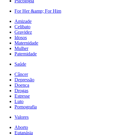
Psicologia
For Her &amp; For Him
Amizade
Celibato
Gravidez
Idosos
Maternidade
Mulher
Paternidade
Saúde
Câncer
Depressão
Doença
Drogas
Estresse
Luto
Pornografia
Valores
Aborto
Eutanásia