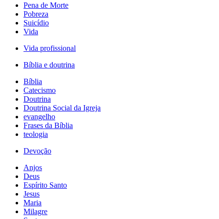
Pena de Morte
Pobreza
Suicídio
Vida
Vida profissional
Bíblia e doutrina
Bíblia
Catecismo
Doutrina
Doutrina Social da Igreja
evangelho
Frases da Bíblia
teologia
Devoção
Anjos
Deus
Espírito Santo
Jesus
Maria
Milagre