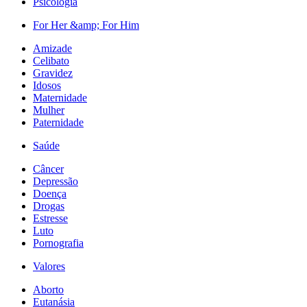
Psicologia
For Her &amp; For Him
Amizade
Celibato
Gravidez
Idosos
Maternidade
Mulher
Paternidade
Saúde
Câncer
Depressão
Doença
Drogas
Estresse
Luto
Pornografia
Valores
Aborto
Eutanásia