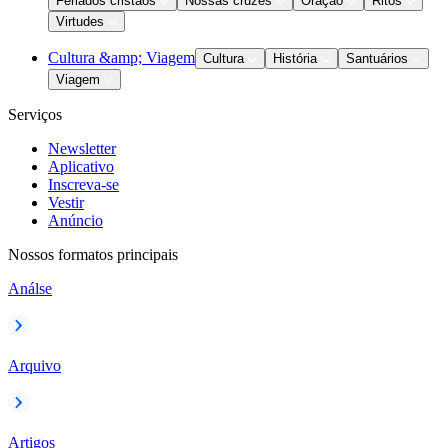
Feriados cristãos
Nossas cruzes
Oração
Ritos
Virtudes
Cultura &amp; Viagem
Cultura
História
Santuários
Viagem
Serviços
Newsletter
Aplicativo
Inscreva-se
Vestir
Anúncio
Nossos formatos principais
Análse
Arquivo
Artigos