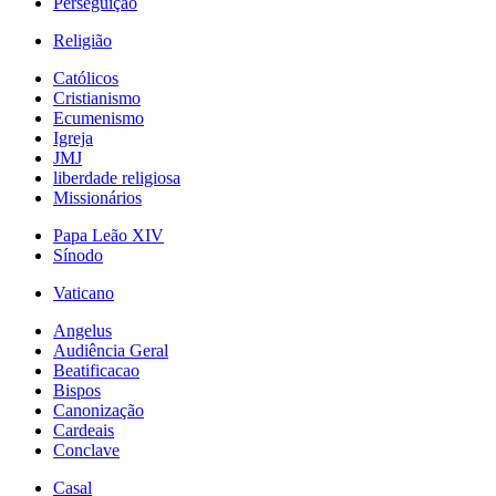
Perseguição
Religião
Católicos
Cristianismo
Ecumenismo
Igreja
JMJ
liberdade religiosa
Missionários
Papa Leão XIV
Sínodo
Vaticano
Angelus
Audiência Geral
Beatificacao
Bispos
Canonização
Cardeais
Conclave
Casal