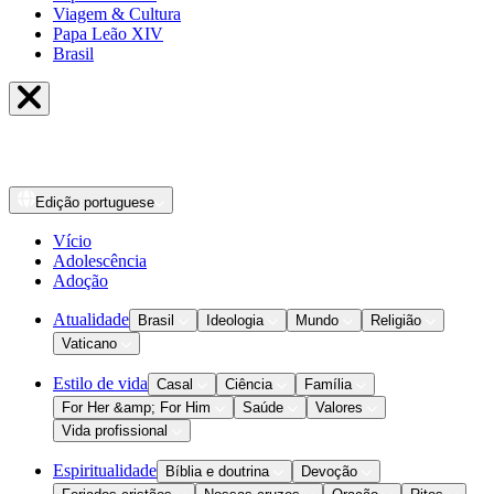
Viagem & Cultura
Papa Leão XIV
Brasil
Edição
portuguese
Vício
Adolescência
Adoção
Atualidade
Brasil
Ideologia
Mundo
Religião
Vaticano
Estilo de vida
Casal
Ciência
Família
For Her &amp; For Him
Saúde
Valores
Vida profissional
Espiritualidade
Bíblia e doutrina
Devoção