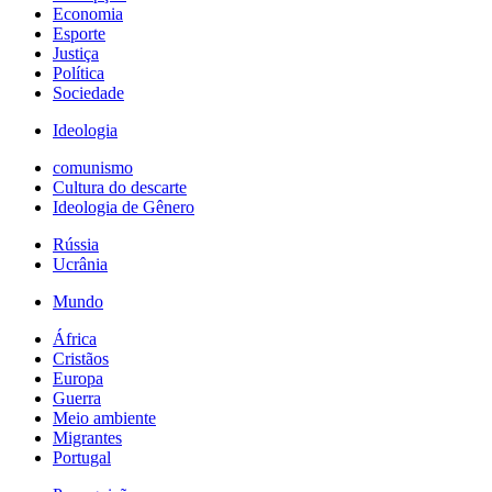
Economia
Esporte
Justiça
Política
Sociedade
Ideologia
comunismo
Cultura do descarte
Ideologia de Gênero
Rússia
Ucrânia
Mundo
África
Cristãos
Europa
Guerra
Meio ambiente
Migrantes
Portugal