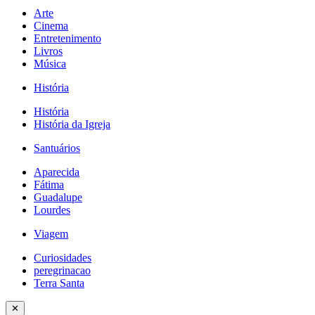
Arte
Cinema
Entretenimento
Livros
Música
História
História
História da Igreja
Santuários
Aparecida
Fátima
Guadalupe
Lourdes
Viagem
Curiosidades
peregrinacao
Terra Santa
✕