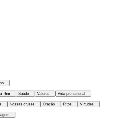
ano
or Him
Saúde
Valores
Vida profissional
s
Nossas cruzes
Oração
Ritos
Virtudes
iagem