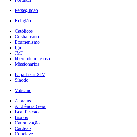
Perseguição
Religião
Católicos
Cristianismo
Ecumenismo
Igreja
JMJ
liberdade religiosa
Missionários
Papa Leão XIV
Sínodo
Vaticano
Angelus
Audiência Geral
Beatificacao
Bispos
Canonização
Cardeais
Conclave