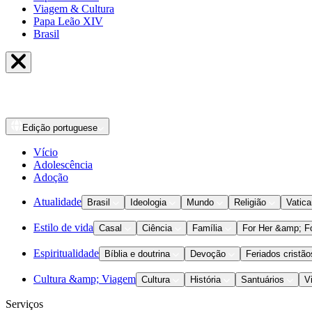
Viagem & Cultura
Papa Leão XIV
Brasil
Edição
portuguese
Vício
Adolescência
Adoção
Atualidade
Brasil
Ideologia
Mundo
Religião
Vatic
Estilo de vida
Casal
Ciência
Família
For Her &amp; F
Espiritualidade
Bíblia e doutrina
Devoção
Feriados cristão
Cultura &amp; Viagem
Cultura
História
Santuários
V
Serviços