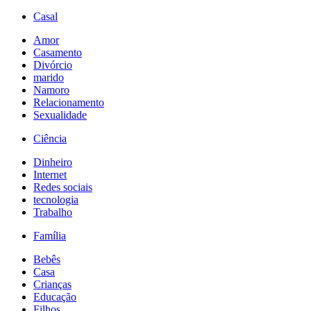
Casal
Amor
Casamento
Divórcio
marido
Namoro
Relacionamento
Sexualidade
Ciência
Dinheiro
Internet
Redes sociais
tecnologia
Trabalho
Família
Bebês
Casa
Crianças
Educação
Filhos