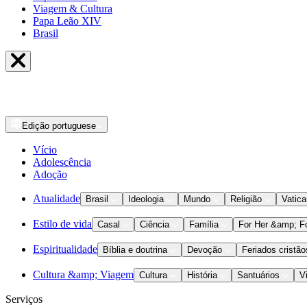
Viagem & Cultura
Papa Leão XIV
Brasil
Edição
portuguese
Vício
Adolescência
Adoção
Atualidade
Brasil
Ideologia
Mundo
Religião
Vatic
Estilo de vida
Casal
Ciência
Família
For Her &amp; F
Espiritualidade
Bíblia e doutrina
Devoção
Feriados cristão
Cultura &amp; Viagem
Cultura
História
Santuários
V
Serviços