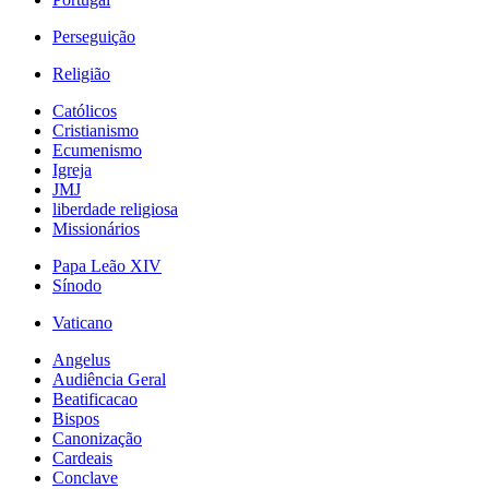
Perseguição
Religião
Católicos
Cristianismo
Ecumenismo
Igreja
JMJ
liberdade religiosa
Missionários
Papa Leão XIV
Sínodo
Vaticano
Angelus
Audiência Geral
Beatificacao
Bispos
Canonização
Cardeais
Conclave