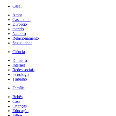
Casal
Amor
Casamento
Divórcio
marido
Namoro
Relacionamento
Sexualidade
Ciência
Dinheiro
Internet
Redes sociais
tecnologia
Trabalho
Família
Bebês
Casa
Crianças
Educação
Filhos