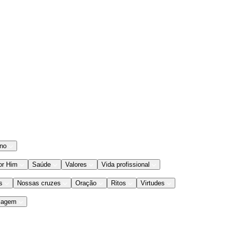
ano
or Him
Saúde
Valores
Vida profissional
s
Nossas cruzes
Oração
Ritos
Virtudes
iagem