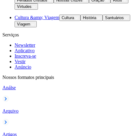
Feriados cristãos
Nossas cruzes
Oração
Ritos
Virtudes
Cultura &amp; Viagem
Cultura
História
Santuários
Viagem
Serviços
Newsletter
Aplicativo
Inscreva-se
Vestir
Anúncio
Nossos formatos principais
Análse
Arquivo
Artigos