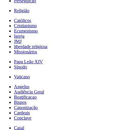
Perseguição
Religião
Católicos
Cristianismo
Ecumenismo
Igreja
JMJ
liberdade religiosa
Missionários
Papa Leão XIV
Sínodo
Vaticano
Angelus
Audiência Geral
Beatificacao
Bispos
Canonização
Cardeais
Conclave
Casal