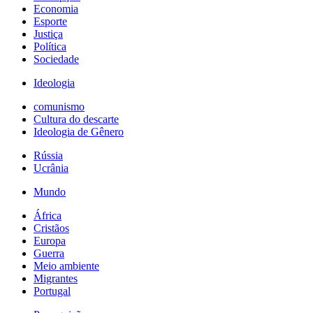
Economia
Esporte
Justiça
Política
Sociedade
Ideologia
comunismo
Cultura do descarte
Ideologia de Gênero
Rússia
Ucrânia
Mundo
África
Cristãos
Europa
Guerra
Meio ambiente
Migrantes
Portugal