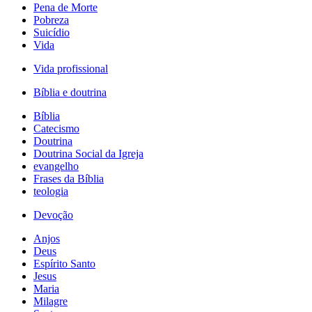
Pena de Morte
Pobreza
Suicídio
Vida
Vida profissional
Bíblia e doutrina
Bíblia
Catecismo
Doutrina
Doutrina Social da Igreja
evangelho
Frases da Bíblia
teologia
Devoção
Anjos
Deus
Espírito Santo
Jesus
Maria
Milagre