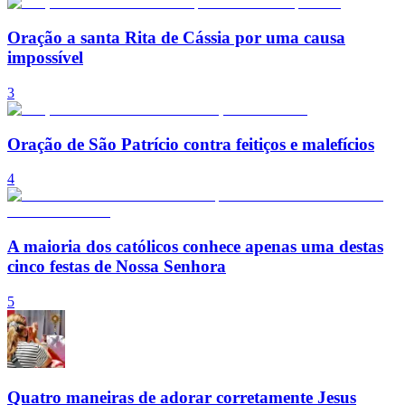
Oração a santa Rita de Cássia por uma causa
impossível
3
Oração de São Patrício contra feitiços e malefícios
4
A maioria dos católicos conhece apenas uma destas
cinco festas de Nossa Senhora
5
Quatro maneiras de adorar corretamente Jesus