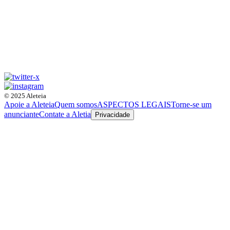
© 2025 Aleteia
Apoie a Aleteia
Quem somos
ASPECTOS LEGAIS
Torne-se um
anunciante
Contate a Aletia
Privacidade