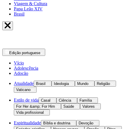
Viagem & Cultura
Papa Leão XIV
Brasil
Edição
portuguese
Vício
Adolescência
Adoção
Atualidade
Brasil
Ideologia
Mundo
Religião
Vaticano
Estilo de vida
Casal
Ciência
Família
For Her &amp; For Him
Saúde
Valores
Vida profissional
Espiritualidade
Bíblia e doutrina
Devoção