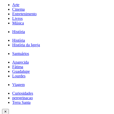
Arte
Cinema
Entretenimento
Livros
Música
História
História
História da Igreja
Santuários
Aparecida
Fátima
Guadalupe
Lourdes
Viagem
Curiosidades
peregrinacao
Terra Santa
✕