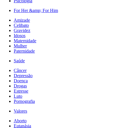
Psicologia
For Her &amp; For Him
Amizade
Celibato
Gravidez
Idosos
Maternidade
Mulher
Paternidade
Saúde
Câncer
Depressão
Doença
Drogas
Estresse
Luto
Pornografia
Valores
Aborto
Eutanásia