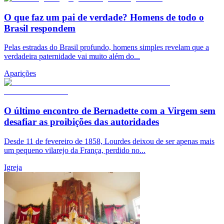
O que faz um pai de verdade? Homens de todo o
Brasil respondem
Pelas estradas do Brasil profundo, homens simples revelam que a
verdadeira paternidade vai muito além do...
Aparições
O último encontro de Bernadette com a Virgem sem
desafiar as proibições das autoridades
Desde 11 de fevereiro de 1858, Lourdes deixou de ser apenas mais
um pequeno vilarejo da França, perdido no...
Igreja