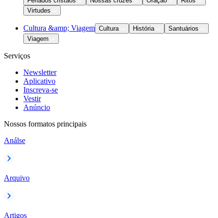
Feriados cristãos
Nossas cruzes
Oração
Ritos
Virtudes
Cultura &amp; Viagem
Cultura
História
Santuários
Viagem
Serviços
Newsletter
Aplicativo
Inscreva-se
Vestir
Anúncio
Nossos formatos principais
Análse
Arquivo
Artigos