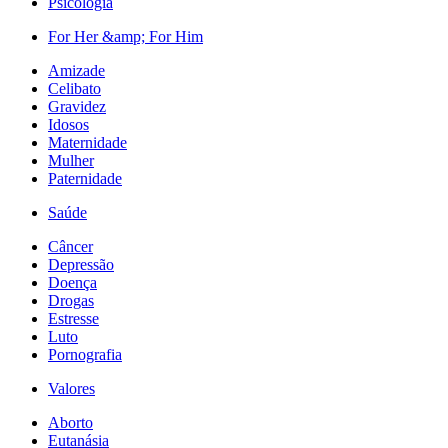
Psicologia
For Her &amp; For Him
Amizade
Celibato
Gravidez
Idosos
Maternidade
Mulher
Paternidade
Saúde
Câncer
Depressão
Doença
Drogas
Estresse
Luto
Pornografia
Valores
Aborto
Eutanásia