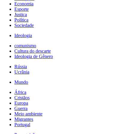
Economia
Esporte
Justiça
Política
Sociedade
Ideologia
comunismo
Cultura do descarte
Ideologia de Gênero
Rússia
Ucrânia
Mundo
África
Cristãos
Europa
Guerra
Meio ambiente
Migrantes
Portugal