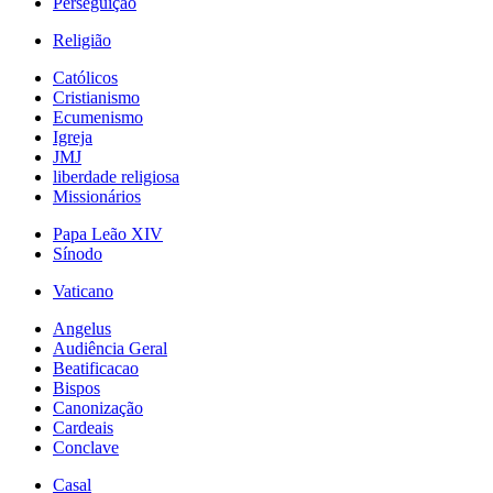
Perseguição
Religião
Católicos
Cristianismo
Ecumenismo
Igreja
JMJ
liberdade religiosa
Missionários
Papa Leão XIV
Sínodo
Vaticano
Angelus
Audiência Geral
Beatificacao
Bispos
Canonização
Cardeais
Conclave
Casal