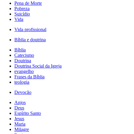
Pena de Morte
Pobreza
Suicídio
Vida
Vida profissional
Bíblia e doutrina
Bíblia
Catecismo
Doutrina
Doutrina Social da Igreja
evangelho
Frases da Bíblia
teologia
Devoção
Anjos
Deus
Espírito Santo
Jesus
Maria
Milagre