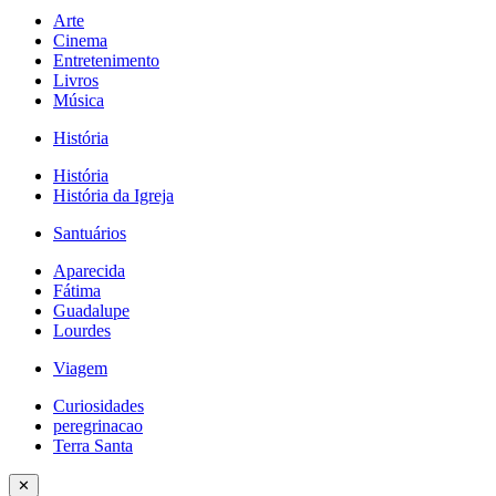
Arte
Cinema
Entretenimento
Livros
Música
História
História
História da Igreja
Santuários
Aparecida
Fátima
Guadalupe
Lourdes
Viagem
Curiosidades
peregrinacao
Terra Santa
✕