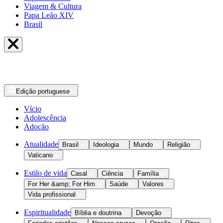
Viagem & Cultura
Papa Leão XIV
Brasil
Edição
portuguese
Vício
Adolescência
Adoção
Atualidade
Brasil
Ideologia
Mundo
Religião
Vaticano
Estilo de vida
Casal
Ciência
Família
For Her &amp; For Him
Saúde
Valores
Vida profissional
Espiritualidade
Bíblia e doutrina
Devoção