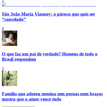
3
São João Maria Vianney: o pároco que quis ser
“cancelado”
4
O que faz um pai de verdade? Homens de todo o
Brasil respondem
5
Família que adotou menina sem pernas nem braços
mostra que o amor vence tudo