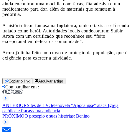
ainda encontrou uma mochila com facas, fita adesiva e um
medicamento para dor, além de materiais que remetem à
pedofilia.
A história ficou famosa na Inglaterra, onde o taxista está sendo
tratado como herói. Autoridades locais condecoraram Satbir
Arora com um certificado que reconhece seu “feito
excepcional em defesa da comunidade”.
Arora já tinha feito um curso de proteção da população, que é
exigência para exercer a atividade.
Copiar o link
Arquivar artigo
Compartilhar em
:
ANTERIOR
Sites de TV: telenovela "Apocalipse" ataca Igreja
católica e fracassa na audiência
PRÓXIMO
O presépio e suas histórias: Benino