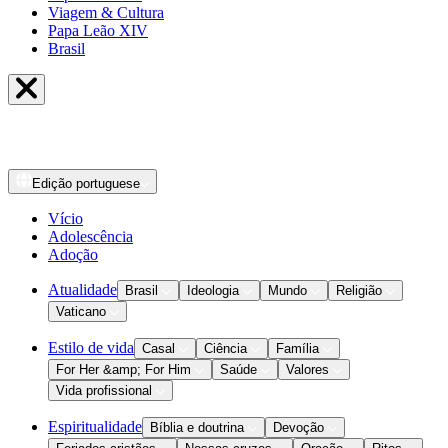
Viagem & Cultura
Papa Leão XIV
Brasil
Edição
portuguese
Vício
Adolescência
Adoção
Atualidade
Brasil
Ideologia
Mundo
Religião
Vaticano
Estilo de vida
Casal
Ciência
Família
For Her &amp; For Him
Saúde
Valores
Vida profissional
Espiritualidade
Bíblia e doutrina
Devoção