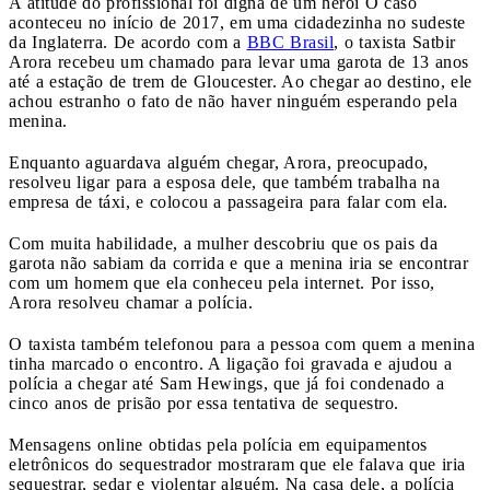
A atitude do profissional foi digna de um herói
O caso
aconteceu no início de 2017, em uma cidadezinha no sudeste
da Inglaterra. De acordo com a
BBC Brasil
, o taxista Satbir
Arora recebeu um chamado para levar uma garota de 13 anos
até a estação de trem de Gloucester. Ao chegar ao destino, ele
achou estranho o fato de não haver ninguém esperando pela
menina.
Enquanto aguardava alguém chegar, Arora, preocupado,
resolveu ligar para a esposa dele, que também trabalha na
empresa de táxi, e colocou a passageira para falar com ela.
Com muita habilidade, a mulher descobriu que os pais da
garota não sabiam da corrida e que a menina iria se encontrar
com um homem que ela conheceu pela internet. Por isso,
Arora resolveu chamar a polícia.
O taxista também telefonou para a pessoa com quem a menina
tinha marcado o encontro. A ligação foi gravada e ajudou a
polícia a chegar até Sam Hewings, que já foi condenado a
cinco anos de prisão por essa tentativa de sequestro.
Mensagens online obtidas pela polícia em equipamentos
eletrônicos do sequestrador mostraram que ele falava que iria
sequestrar, sedar e violentar alguém. Na casa dele, a polícia