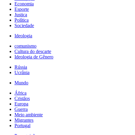
Economia
Esporte
Justiça
Política
Sociedade
Ideologia
comunismo
Cultura do descarte
Ideologia de Gênero
Rússia
Ucrânia
Mundo
África
Cristãos
Europa
Guerra
Meio ambiente
Migrantes
Portugal