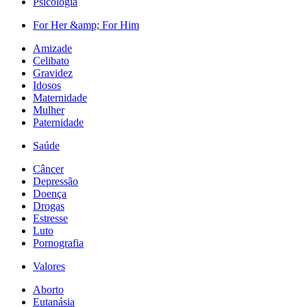
Psicologia
For Her &amp; For Him
Amizade
Celibato
Gravidez
Idosos
Maternidade
Mulher
Paternidade
Saúde
Câncer
Depressão
Doença
Drogas
Estresse
Luto
Pornografia
Valores
Aborto
Eutanásia