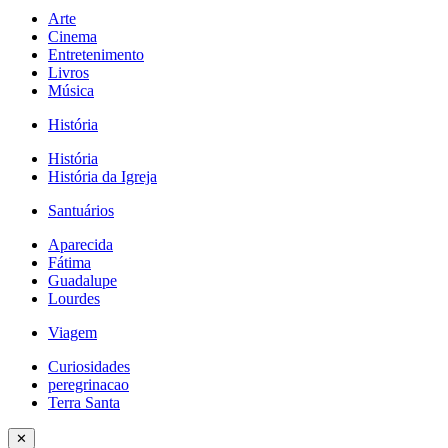
Arte
Cinema
Entretenimento
Livros
Música
História
História
História da Igreja
Santuários
Aparecida
Fátima
Guadalupe
Lourdes
Viagem
Curiosidades
peregrinacao
Terra Santa
✕