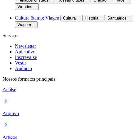
Feriados cristãos
Nossas cruzes
Oração
Ritos
Virtudes
Cultura &amp; Viagem
Cultura
História
Santuários
Viagem
Serviços
Newsletter
Aplicativo
Inscreva-se
Vestir
Anúncio
Nossos formatos principais
Análse
Arquivo
Artigos