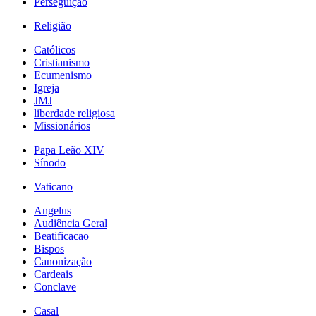
Perseguição
Religião
Católicos
Cristianismo
Ecumenismo
Igreja
JMJ
liberdade religiosa
Missionários
Papa Leão XIV
Sínodo
Vaticano
Angelus
Audiência Geral
Beatificacao
Bispos
Canonização
Cardeais
Conclave
Casal