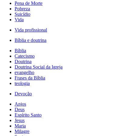
Pena de Morte
Pobreza
Suicídio
Vida
Vida profissional
Bíblia e doutrina
Bíblia
Catecismo
Doutrina
Doutrina Social da Igreja
evangelho
Frases da Bíblia
teologia
Devoção
Anjos
Deus
Espírito Santo
Jesus
Maria
Milagre