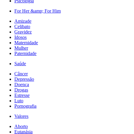
Psicologia
For Her &amp; For Him
Amizade
Celibato
Gravidez
Idosos
Maternidade
Mulher
Paternidade
Saúde
Câncer
Depressão
Doença
Drogas
Estresse
Luto
Pornografia
Valores
Aborto
Eutanásia