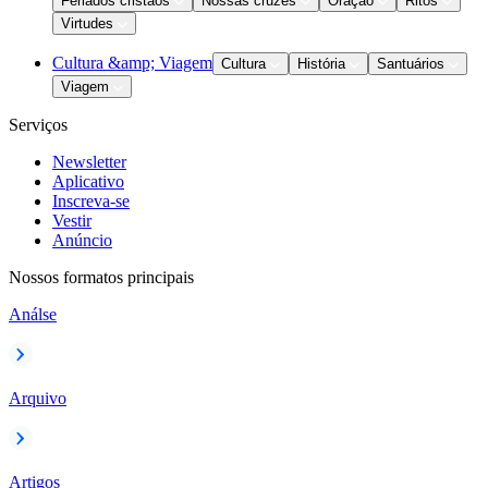
Feriados cristãos
Nossas cruzes
Oração
Ritos
Virtudes
Cultura &amp; Viagem
Cultura
História
Santuários
Viagem
Serviços
Newsletter
Aplicativo
Inscreva-se
Vestir
Anúncio
Nossos formatos principais
Análse
Arquivo
Artigos