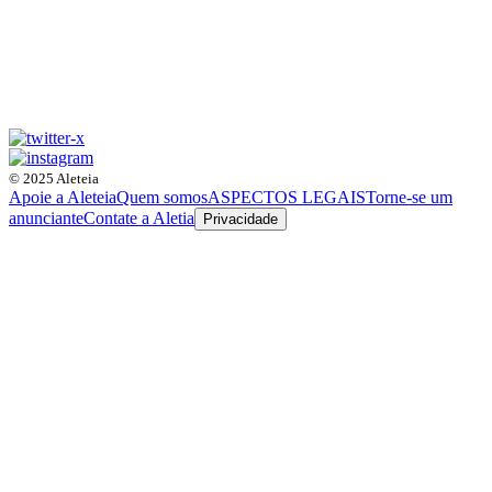
© 2025 Aleteia
Apoie a Aleteia
Quem somos
ASPECTOS LEGAIS
Torne-se um
anunciante
Contate a Aletia
Privacidade