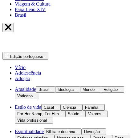
Viagem & Cultura
Papa Leão XIV
Brasil
Edição
portuguese
Vício
Adolescência
Adoção
Atualidade
Brasil
Ideologia
Mundo
Religião
Vaticano
Estilo de vida
Casal
Ciência
Família
For Her &amp; For Him
Saúde
Valores
Vida profissional
Espiritualidade
Bíblia e doutrina
Devoção