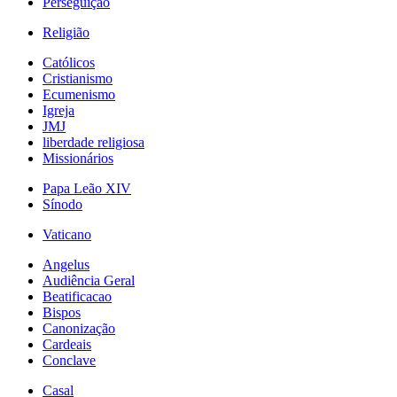
Perseguição
Religião
Católicos
Cristianismo
Ecumenismo
Igreja
JMJ
liberdade religiosa
Missionários
Papa Leão XIV
Sínodo
Vaticano
Angelus
Audiência Geral
Beatificacao
Bispos
Canonização
Cardeais
Conclave
Casal