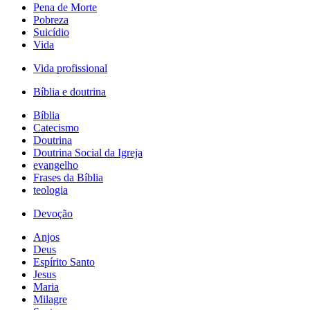
Pena de Morte
Pobreza
Suicídio
Vida
Vida profissional
Bíblia e doutrina
Bíblia
Catecismo
Doutrina
Doutrina Social da Igreja
evangelho
Frases da Bíblia
teologia
Devoção
Anjos
Deus
Espírito Santo
Jesus
Maria
Milagre