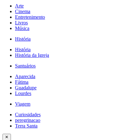
Arte
Cinema
Entretenimento
Livros
Música
História
História
História da Igreja
Santuários
Aparecida
Fátima
Guadalupe
Lourdes
Viagem
Curiosidades
peregrinacao
Terra Santa
✕