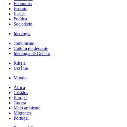
Economia
Esporte
Justiça
Política
Sociedade
Ideologia
comunismo
Cultura do descarte
Ideologia de Gênero
Rússia
Ucrânia
Mundo
África
Cristãos
Europa
Guerra
Meio ambiente
Migrantes
Portugal