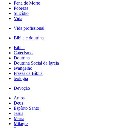
Pena de Morte
Pobreza
Suicídio
Vida
Vida profissional
Bíblia e doutrina
Bíblia
Catecismo
Doutrina
Doutrina Social da Igreja
evangelho
Frases da Bíblia
teologia
Devoção
Anjos
Deus
Espírito Santo
Jesus
Maria
Milagre