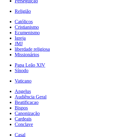
Perseguição
Religião
Católicos
Cristianismo
Ecumenismo
Igreja
JMJ
liberdade religiosa
Missionários
Papa Leão XIV
Sínodo
Vaticano
Angelus
Audiência Geral
Beatificacao
Bispos
Canonização
Cardeais
Conclave
Casal