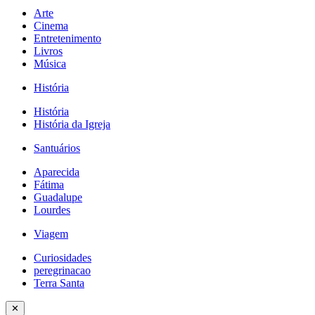
Arte
Cinema
Entretenimento
Livros
Música
História
História
História da Igreja
Santuários
Aparecida
Fátima
Guadalupe
Lourdes
Viagem
Curiosidades
peregrinacao
Terra Santa
✕