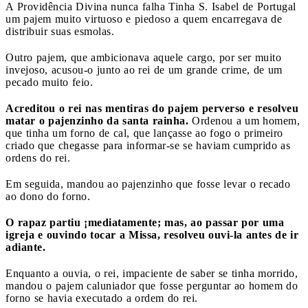
A Providência Divina nunca falha
Tinha S. Isabel de Portugal
um pajem muito virtuoso e piedoso a quem encarregava de
distribuir suas esmolas.
Outro pajem, que ambicionava aquele cargo, por ser muito
invejoso, acusou-o junto ao rei de um grande crime, de um
pecado muito feio.
Acreditou o rei nas mentiras do pajem perverso e resolveu
matar o pajenzinho da santa rainha.
Ordenou a um homem,
que tinha um forno de cal, que lançasse ao fogo o primeiro
criado que chegasse para informar-se se haviam cumprido as
ordens do rei.
Em seguida, mandou ao pajenzinho que fosse levar o recado
ao dono do forno.
O rapaz partiu ¡mediatamente; mas, ao passar por uma
igreja e ouvindo tocar a Missa, resolveu ouvi-la antes de ir
adiante.
Enquanto a ouvia, o rei, impaciente de saber se tinha morrido,
mandou o pajem caluniador que fosse perguntar ao homem do
forno se havia executado a ordem do rei.