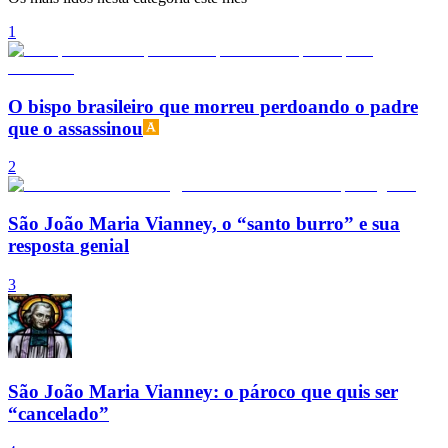
1
O bispo brasileiro que morreu perdoando o padre
que o assassinou
2
São João Maria Vianney, o “santo burro” e sua
resposta genial
3
São João Maria Vianney: o pároco que quis ser
“cancelado”