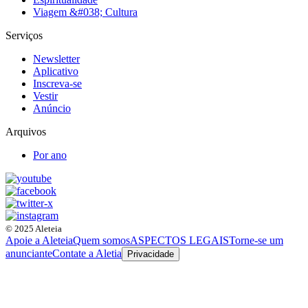
Viagem &#038; Cultura
Serviços
Newsletter
Aplicativo
Inscreva-se
Vestir
Anúncio
Arquivos
Por ano
© 2025 Aleteia
Apoie a Aleteia
Quem somos
ASPECTOS LEGAIS
Torne-se um
anunciante
Contate a Aletia
Privacidade