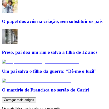
O papel dos avós na criação, sem substituir os pais
Preso, pai doa um rim e salva a filha de 12 anos
Um pai salva o filho da guerra: “Dê-me o fuzil”
O martírio de Francisca no sertão do Cariri
Carregar mais artigos
Os mais lidos nesta categoria este mês