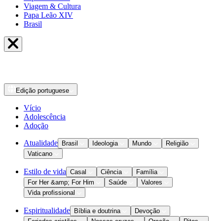
Viagem & Cultura
Papa Leão XIV
Brasil
Edição
portuguese
Vício
Adolescência
Adoção
Atualidade
Brasil
Ideologia
Mundo
Religião
Vaticano
Estilo de vida
Casal
Ciência
Família
For Her &amp; For Him
Saúde
Valores
Vida profissional
Espiritualidade
Bíblia e doutrina
Devoção