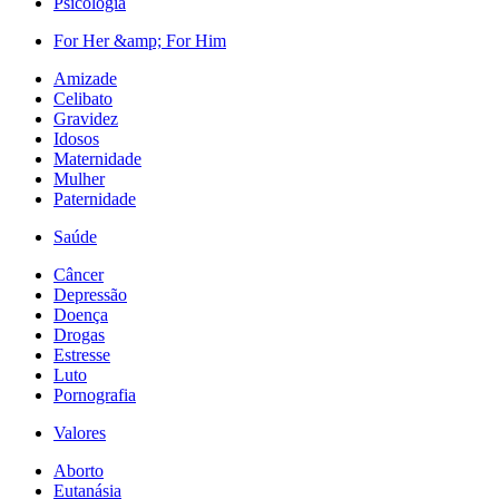
Psicologia
For Her &amp; For Him
Amizade
Celibato
Gravidez
Idosos
Maternidade
Mulher
Paternidade
Saúde
Câncer
Depressão
Doença
Drogas
Estresse
Luto
Pornografia
Valores
Aborto
Eutanásia