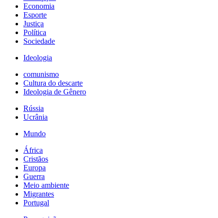
Economia
Esporte
Justiça
Política
Sociedade
Ideologia
comunismo
Cultura do descarte
Ideologia de Gênero
Rússia
Ucrânia
Mundo
África
Cristãos
Europa
Guerra
Meio ambiente
Migrantes
Portugal