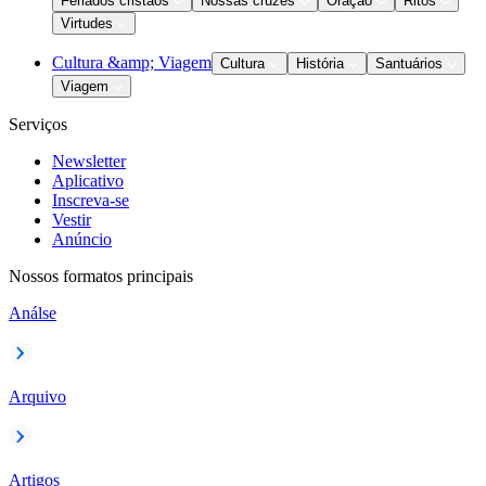
Feriados cristãos
Nossas cruzes
Oração
Ritos
Virtudes
Cultura &amp; Viagem
Cultura
História
Santuários
Viagem
Serviços
Newsletter
Aplicativo
Inscreva-se
Vestir
Anúncio
Nossos formatos principais
Análse
Arquivo
Artigos