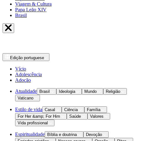
Viagem & Cultura
Papa Leão XIV
Brasil
Edição
portuguese
Vício
Adolescência
Adoção
Atualidade
Brasil
Ideologia
Mundo
Religião
Vaticano
Estilo de vida
Casal
Ciência
Família
For Her &amp; For Him
Saúde
Valores
Vida profissional
Espiritualidade
Bíblia e doutrina
Devoção