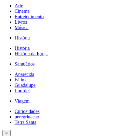
Arte
Cinema
Entretenimento
Livros
Música
História
História
História da Igreja
Santuários
Aparecida
Fátima
Guadalupe
Lourdes
Viagem
Curiosidades
peregrinacao
Terra Santa
✕