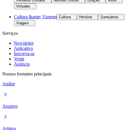
Feriados cristãos
Nossas cruzes
Oração
Ritos
Virtudes
Cultura &amp; Viagem
Cultura
História
Santuários
Viagem
Serviços
Newsletter
Aplicativo
Inscreva-se
Vestir
Anúncio
Nossos formatos principais
Análse
Arquivo
Artigos