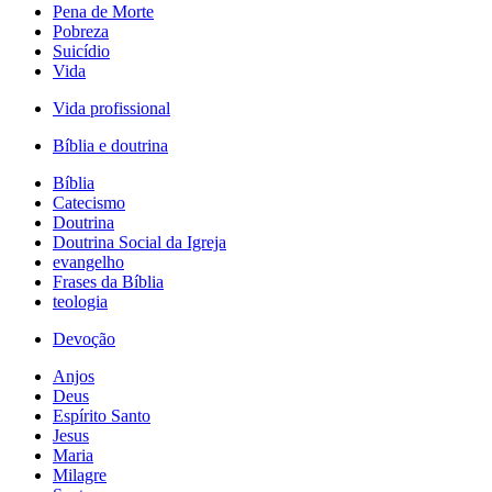
Pena de Morte
Pobreza
Suicídio
Vida
Vida profissional
Bíblia e doutrina
Bíblia
Catecismo
Doutrina
Doutrina Social da Igreja
evangelho
Frases da Bíblia
teologia
Devoção
Anjos
Deus
Espírito Santo
Jesus
Maria
Milagre