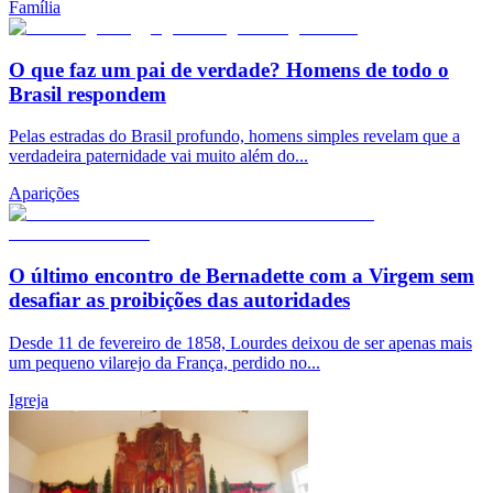
Família
O que faz um pai de verdade? Homens de todo o
Brasil respondem
Pelas estradas do Brasil profundo, homens simples revelam que a
verdadeira paternidade vai muito além do...
Aparições
O último encontro de Bernadette com a Virgem sem
desafiar as proibições das autoridades
Desde 11 de fevereiro de 1858, Lourdes deixou de ser apenas mais
um pequeno vilarejo da França, perdido no...
Igreja