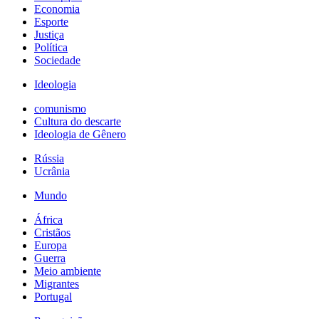
Economia
Esporte
Justiça
Política
Sociedade
Ideologia
comunismo
Cultura do descarte
Ideologia de Gênero
Rússia
Ucrânia
Mundo
África
Cristãos
Europa
Guerra
Meio ambiente
Migrantes
Portugal