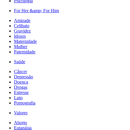
Psicologia
For Her &amp; For Him
Amizade
Celibato
Gravidez
Idosos
Maternidade
Mulher
Paternidade
Saúde
Câncer
Depressão
Doença
Drogas
Estresse
Luto
Pornografia
Valores
Aborto
Eutanásia