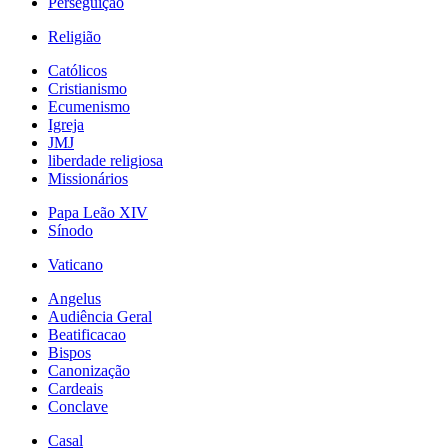
Perseguição
Religião
Católicos
Cristianismo
Ecumenismo
Igreja
JMJ
liberdade religiosa
Missionários
Papa Leão XIV
Sínodo
Vaticano
Angelus
Audiência Geral
Beatificacao
Bispos
Canonização
Cardeais
Conclave
Casal