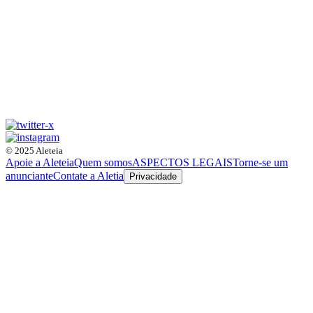
© 2025 Aleteia
Apoie a Aleteia
Quem somos
ASPECTOS LEGAIS
Torne-se um
anunciante
Contate a Aletia
Privacidade