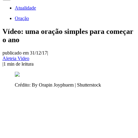
Atualidade
Oração
Vídeo: uma oração simples para começar
o ano
publicado em 31/12/17
|
Aleteia Video
|
1
min de leitura
Crédito:
By Orapin Joyphuem | Shutterstock