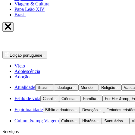
Viagem & Cultura
Papa Leão XIV
Brasil
Edição
portuguese
Vício
Adolescência
Adoção
Atualidade
Brasil
Ideologia
Mundo
Religião
Vatic
Estilo de vida
Casal
Ciência
Família
For Her &amp; F
Espiritualidade
Bíblia e doutrina
Devoção
Feriados cristão
Cultura &amp; Viagem
Cultura
História
Santuários
V
Serviços