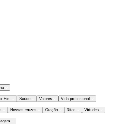
ano
or Him
Saúde
Valores
Vida profissional
s
Nossas cruzes
Oração
Ritos
Virtudes
iagem