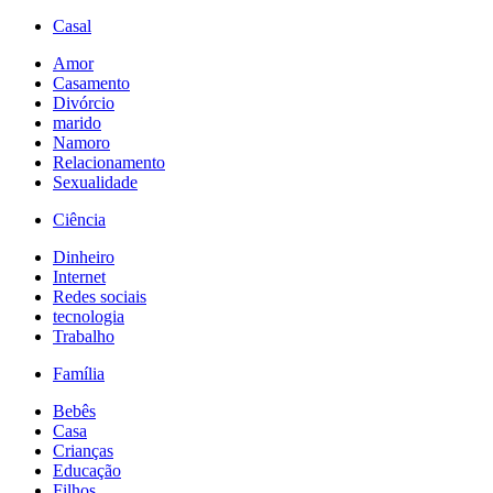
Casal
Amor
Casamento
Divórcio
marido
Namoro
Relacionamento
Sexualidade
Ciência
Dinheiro
Internet
Redes sociais
tecnologia
Trabalho
Família
Bebês
Casa
Crianças
Educação
Filhos