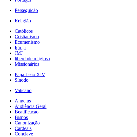
Perseguição
Religião
Católicos
Cristianismo
Ecumenismo
Igreja
JMJ
liberdade religiosa
Missionários
Papa Leão XIV
Sínodo
Vaticano
Angelus
Audiência Geral
Beatificacao
Bispos
Canonização
Cardeais
Conclave