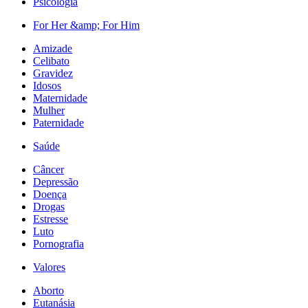
Psicologia
For Her &amp; For Him
Amizade
Celibato
Gravidez
Idosos
Maternidade
Mulher
Paternidade
Saúde
Câncer
Depressão
Doença
Drogas
Estresse
Luto
Pornografia
Valores
Aborto
Eutanásia