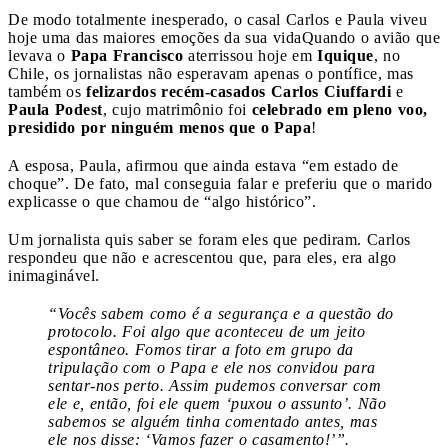
De modo totalmente inesperado, o casal Carlos e Paula viveu
hoje uma das maiores emoções da sua vida
Quando o avião que
levava o
Papa Francisco
aterrissou hoje em
Iquique
, no
Chile, os jornalistas não esperavam apenas o pontífice, mas
também os
felizardos recém-casados Carlos Ciuffardi
e
Paula Podest
, cujo matrimônio foi
celebrado em pleno voo,
presidido por ninguém menos que o Papa
!
A esposa, Paula, afirmou que ainda estava “em estado de
choque”. De fato, mal conseguia falar e preferiu que o marido
explicasse o que chamou de “algo histórico”.
Um jornalista quis saber se foram eles que pediram. Carlos
respondeu que não e acrescentou que, para eles, era algo
inimaginável.
“Vocês sabem como é a segurança e a questão do
protocolo. Foi algo que aconteceu de um jeito
espontâneo. Fomos tirar a foto em grupo da
tripulação com o Papa e ele nos convidou para
sentar-nos perto. Assim pudemos conversar com
ele e, então, foi ele quem ‘puxou o assunto’. Não
sabemos se alguém tinha comentado antes, mas
ele nos disse: ‘Vamos fazer o casamento!’”.