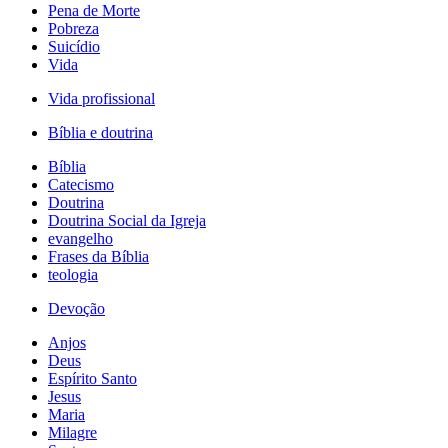
Pena de Morte
Pobreza
Suicídio
Vida
Vida profissional
Bíblia e doutrina
Bíblia
Catecismo
Doutrina
Doutrina Social da Igreja
evangelho
Frases da Bíblia
teologia
Devoção
Anjos
Deus
Espírito Santo
Jesus
Maria
Milagre