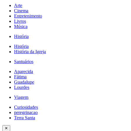
Arte
Cinema
Entretenimento
Livros
Música
História
História
História da Igreja
Santuários
Aparecida
Fátima
Guadalupe
Lourdes
Viagem
Curiosidades
peregrinacao
Terra Santa
✕