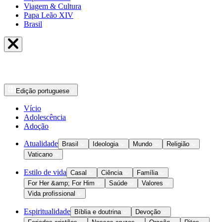
Viagem & Cultura
Papa Leão XIV
Brasil
Edição
portuguese
Vício
Adolescência
Adoção
Atualidade
Brasil
Ideologia
Mundo
Religião
Vaticano
Estilo de vida
Casal
Ciência
Família
For Her &amp; For Him
Saúde
Valores
Vida profissional
Espiritualidade
Bíblia e doutrina
Devoção