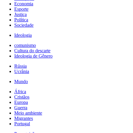
Economia
Esporte
Justiça
Política
Sociedade
Ideologia
comunismo
Cultura do descarte
Ideologia de Gênero
Rússia
Ucrânia
Mundo
África
Cristãos
Europa
Guerra
Meio ambiente
Migrantes
Portugal