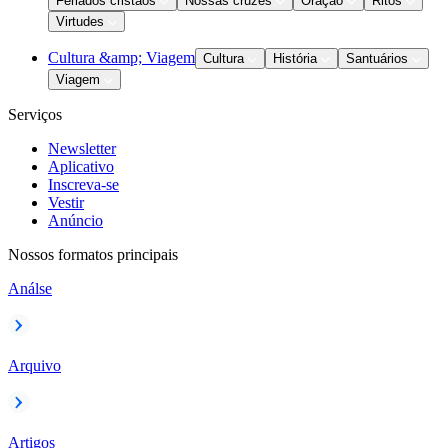
Feriados cristãos
Nossas cruzes
Oração
Ritos
Virtudes
Cultura &amp; Viagem
Cultura
História
Santuários
Viagem
Serviços
Newsletter
Aplicativo
Inscreva-se
Vestir
Anúncio
Nossos formatos principais
Análse
Arquivo
Artigos