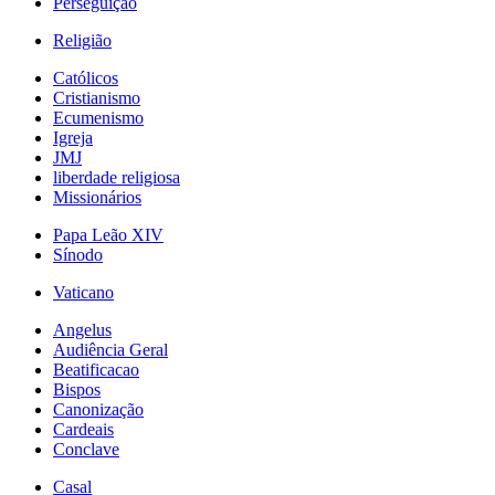
Perseguição
Religião
Católicos
Cristianismo
Ecumenismo
Igreja
JMJ
liberdade religiosa
Missionários
Papa Leão XIV
Sínodo
Vaticano
Angelus
Audiência Geral
Beatificacao
Bispos
Canonização
Cardeais
Conclave
Casal