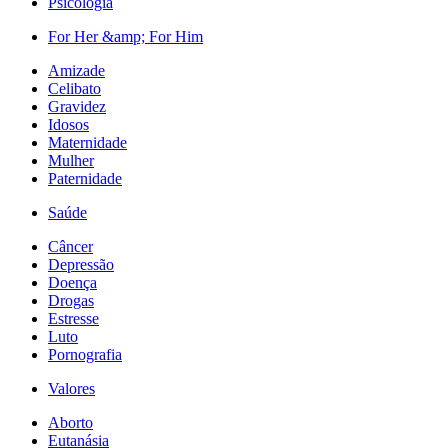
Psicologia
For Her &amp; For Him
Amizade
Celibato
Gravidez
Idosos
Maternidade
Mulher
Paternidade
Saúde
Câncer
Depressão
Doença
Drogas
Estresse
Luto
Pornografia
Valores
Aborto
Eutanásia