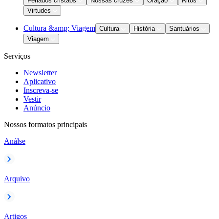
Feriados cristãos
Nossas cruzes
Oração
Ritos
Virtudes
Cultura &amp; Viagem
Cultura
História
Santuários
Viagem
Serviços
Newsletter
Aplicativo
Inscreva-se
Vestir
Anúncio
Nossos formatos principais
Análse
Arquivo
Artigos