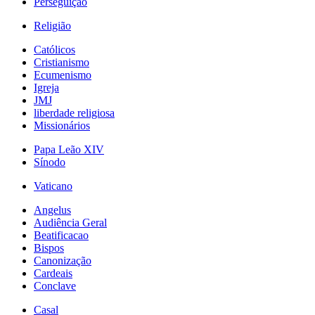
Perseguição
Religião
Católicos
Cristianismo
Ecumenismo
Igreja
JMJ
liberdade religiosa
Missionários
Papa Leão XIV
Sínodo
Vaticano
Angelus
Audiência Geral
Beatificacao
Bispos
Canonização
Cardeais
Conclave
Casal