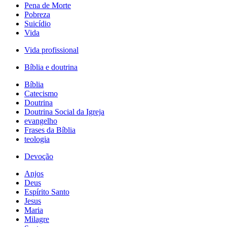
Pena de Morte
Pobreza
Suicídio
Vida
Vida profissional
Bíblia e doutrina
Bíblia
Catecismo
Doutrina
Doutrina Social da Igreja
evangelho
Frases da Bíblia
teologia
Devoção
Anjos
Deus
Espírito Santo
Jesus
Maria
Milagre