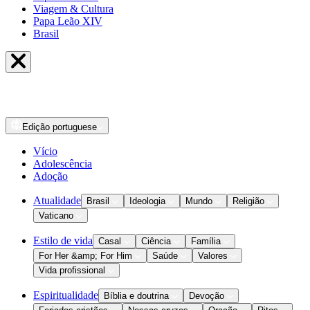
Viagem & Cultura
Papa Leão XIV
Brasil
Edição
portuguese
Vício
Adolescência
Adoção
Atualidade
Brasil
Ideologia
Mundo
Religião
Vaticano
Estilo de vida
Casal
Ciência
Família
For Her &amp; For Him
Saúde
Valores
Vida profissional
Espiritualidade
Bíblia e doutrina
Devoção