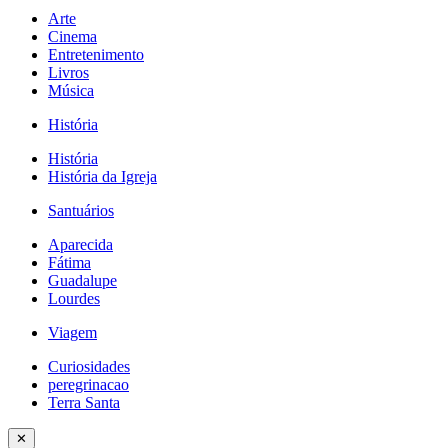
Arte
Cinema
Entretenimento
Livros
Música
História
História
História da Igreja
Santuários
Aparecida
Fátima
Guadalupe
Lourdes
Viagem
Curiosidades
peregrinacao
Terra Santa
✕