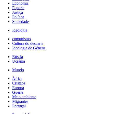
Economia
Esporte
Justiça
Política
Sociedade
Ideologia
comunismo
Cultura do descarte
Ideologia de Gênero
Rússia
Ucrânia
Mundo
África
Cristãos
Europa
Guerra
Meio ambiente
Migrantes
Portugal