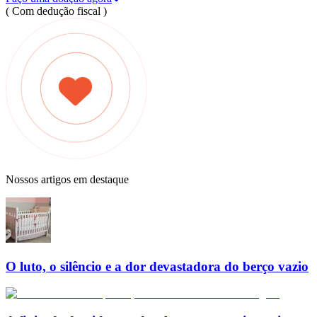
( Com dedução fiscal )
Nossos artigos em destaque
O luto, o silêncio e a dor devastadora do berço vazio