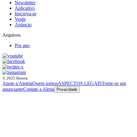
Newsletter
Aplicativo
Inscreva-se
Vestir
Anúncio
Arquivos
Por ano
© 2025 Aleteia
Apoie a Aleteia
Quem somos
ASPECTOS LEGAIS
Torne-se um
anunciante
Contate a Aletia
Privacidade