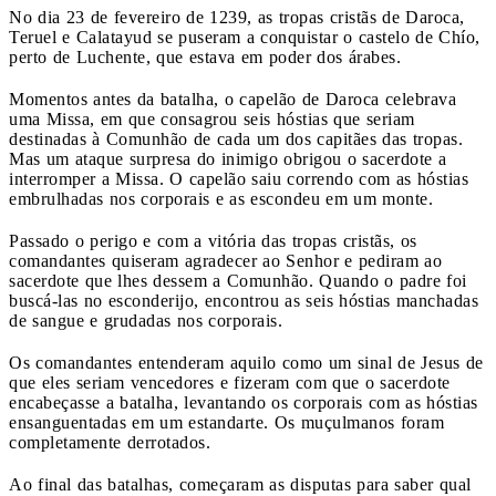
No dia 23 de fevereiro de 1239, as tropas cristãs de Daroca,
Teruel e Calatayud se puseram a conquistar o castelo de Chío,
perto de Luchente, que estava em poder dos árabes.
Momentos antes da batalha, o capelão de Daroca celebrava
uma Missa, em que consagrou seis hóstias que seriam
destinadas à Comunhão de cada um dos capitães das tropas.
Mas um ataque surpresa do inimigo obrigou o sacerdote a
interromper a Missa. O capelão saiu correndo com as hóstias
embrulhadas nos corporais e as escondeu em um monte.
Passado o perigo e com a vitória das tropas cristãs, os
comandantes quiseram agradecer ao Senhor e pediram ao
sacerdote que lhes dessem a Comunhão. Quando o padre foi
buscá-las no esconderijo, encontrou as seis hóstias manchadas
de sangue e grudadas nos corporais.
Os comandantes entenderam aquilo como um sinal de Jesus de
que eles seriam vencedores e fizeram com que o sacerdote
encabeçasse a batalha, levantando os corporais com as hóstias
ensanguentadas em um estandarte. Os muçulmanos foram
completamente derrotados.
Ao final das batalhas, começaram as disputas para saber qual