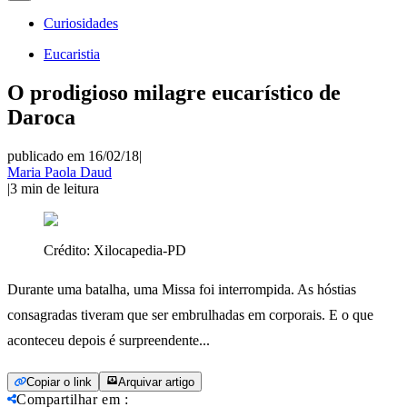
Curiosidades
Eucaristia
O prodigioso milagre eucarístico de
Daroca
publicado em 16/02/18
|
Maria Paola Daud
|
3
min de leitura
Crédito:
Xilocapedia-PD
Durante uma batalha, uma Missa foi interrompida. As hóstias
consagradas tiveram que ser embrulhadas em corporais. E o que
aconteceu depois é surpreendente...
Copiar o link
Arquivar artigo
Compartilhar em
: