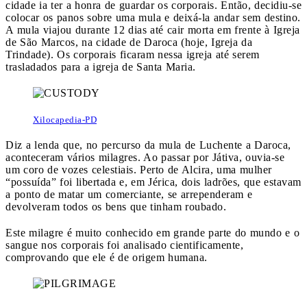
cidade ia ter a honra de guardar os corporais. Então, decidiu-se
colocar os panos sobre uma mula e deixá-la andar sem destino.
A mula viajou durante 12 dias até cair morta em frente à Igreja
de São Marcos, na cidade de Daroca (hoje, Igreja da
Trindade). Os corporais ficaram nessa igreja até serem
trasladados para a igreja de Santa Maria.
Xilocapedia-PD
Diz a lenda que, no percurso da mula de Luchente a Daroca,
aconteceram vários milagres. Ao passar por Játiva, ouvia-se
um coro de vozes celestiais. Perto de Alcira, uma mulher
“possuída” foi libertada e, em Jérica, dois ladrões, que estavam
a ponto de matar um comerciante, se arrependeram e
devolveram todos os bens que tinham roubado.
Este milagre é muito conhecido em grande parte do mundo e o
sangue nos corporais foi analisado cientificamente,
comprovando que ele é de origem humana.