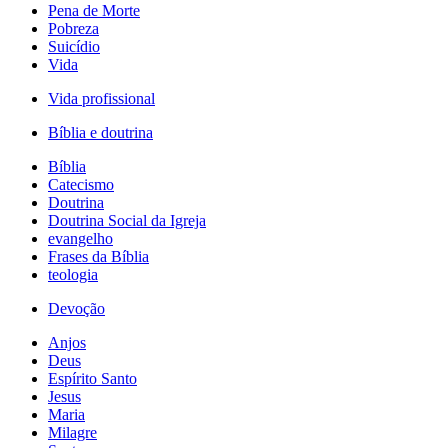
Pena de Morte
Pobreza
Suicídio
Vida
Vida profissional
Bíblia e doutrina
Bíblia
Catecismo
Doutrina
Doutrina Social da Igreja
evangelho
Frases da Bíblia
teologia
Devoção
Anjos
Deus
Espírito Santo
Jesus
Maria
Milagre