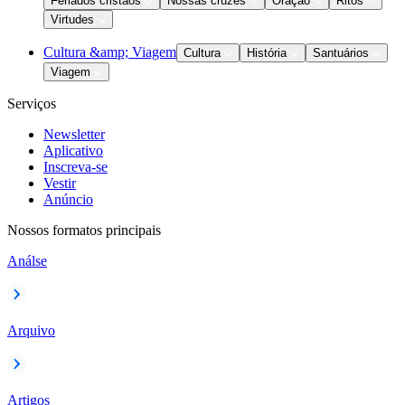
Feriados cristãos
Nossas cruzes
Oração
Ritos
Virtudes
Cultura &amp; Viagem
Cultura
História
Santuários
Viagem
Serviços
Newsletter
Aplicativo
Inscreva-se
Vestir
Anúncio
Nossos formatos principais
Análse
Arquivo
Artigos