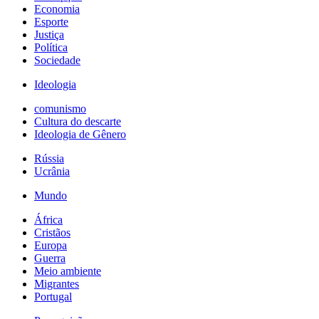
Economia
Esporte
Justiça
Política
Sociedade
Ideologia
comunismo
Cultura do descarte
Ideologia de Gênero
Rússia
Ucrânia
Mundo
África
Cristãos
Europa
Guerra
Meio ambiente
Migrantes
Portugal