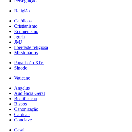
Perseguição
Religião
Católicos
Cristianismo
Ecumenismo
Igreja
JMJ
liberdade religiosa
Missionários
Papa Leão XIV
Sínodo
Vaticano
Angelus
Audiência Geral
Beatificacao
Bispos
Canonização
Cardeais
Conclave
Casal