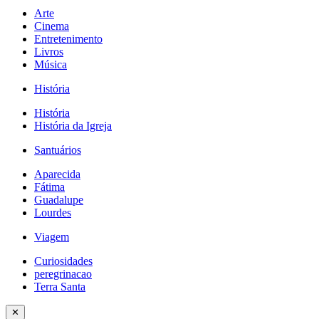
Arte
Cinema
Entretenimento
Livros
Música
História
História
História da Igreja
Santuários
Aparecida
Fátima
Guadalupe
Lourdes
Viagem
Curiosidades
peregrinacao
Terra Santa
✕