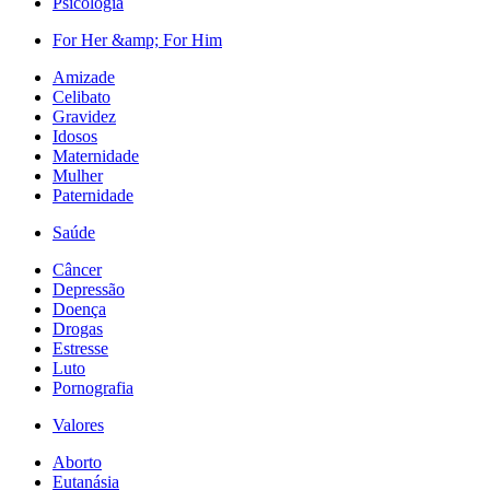
Psicologia
For Her &amp; For Him
Amizade
Celibato
Gravidez
Idosos
Maternidade
Mulher
Paternidade
Saúde
Câncer
Depressão
Doença
Drogas
Estresse
Luto
Pornografia
Valores
Aborto
Eutanásia