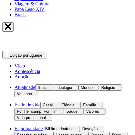
Viagem & Cultura
Papa Leão XIV
Brasil
Edição
portuguese
Vício
Adolescência
Adoção
Atualidade
Brasil
Ideologia
Mundo
Religião
Vaticano
Estilo de vida
Casal
Ciência
Família
For Her &amp; For Him
Saúde
Valores
Vida profissional
Espiritualidade
Bíblia e doutrina
Devoção