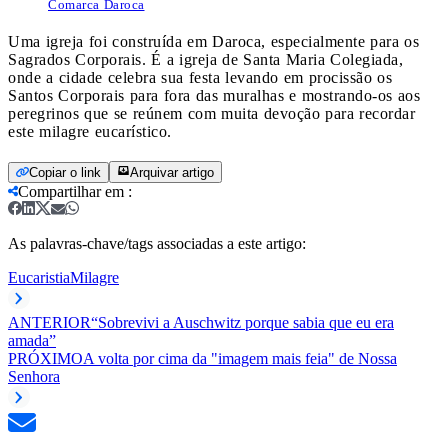
Comarca Daroca
Uma igreja foi construída em Daroca, especialmente para os
Sagrados Corporais. É a igreja de Santa Maria Colegiada,
onde a cidade celebra sua festa levando em procissão os
Santos Corporais para fora das muralhas e mostrando-os aos
peregrinos que se reúnem com muita devoção para recordar
este milagre eucarístico.
Copiar o link
Arquivar artigo
Compartilhar em
:
As palavras-chave/tags associadas a este artigo:
Eucaristia
Milagre
ANTERIOR
“Sobrevivi a Auschwitz porque sabia que eu era
amada”
PRÓXIMO
A volta por cima da "imagem mais feia" de Nossa
Senhora